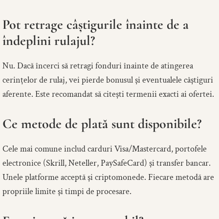
Pot retrage câștigurile înainte de a
îndeplini rulajul?
Nu. Dacă încerci să retragi fonduri înainte de atingerea
cerințelor de rulaj, vei pierde bonusul și eventualele câștiguri
aferente. Este recomandat să citești termenii exacti ai ofertei.
Ce metode de plată sunt disponibile?
Cele mai comune includ carduri Visa/Mastercard, portofele
electronice (Skrill, Neteller, PaySafeCard) și transfer bancar.
Unele platforme acceptă și criptomonede. Fiecare metodă are
propriile limite și timpi de procesare.