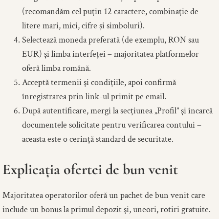
(recomandăm cel puțin 12 caractere, combinație de
litere mari, mici, cifre și simboluri).
Selectează moneda preferată (de exemplu, RON sau
EUR) și limba interfeței – majoritatea platformelor
oferă limba română.
Acceptă termenii și condițiile, apoi confirmă
înregistrarea prin link-ul primit pe email.
După autentificare, mergi la secțiunea „Profil” și încarcă
documentele solicitate pentru verificarea contului –
aceasta este o cerință standard de securitate.
Explicația ofertei de bun venit
Majoritatea operatorilor oferă un pachet de bun venit care
include un bonus la primul depozit și, uneori, rotiri gratuite.