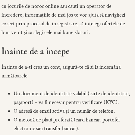
cu jocurile de noroc online sau cauți un operator de
încredere, informațiile de mai jos te vor ajuta să navighezi
corect prin procesul de înregistrare, să înțelegi ofertele de
bun venit și să alegi cele mai bune sloturi.
Înainte de a începe
Înainte de a-ți crea un cont, asigură-te că ai la îndemână
următoarele:
Un document de identitate valabil (carte de identitate,
pașaport) – va fi necesar pentru verificare (KYC).
O adresă de email activă și un număr de telefon.
O metodă de plată preferată (card bancar, portofel
electronic sau transfer bancar).