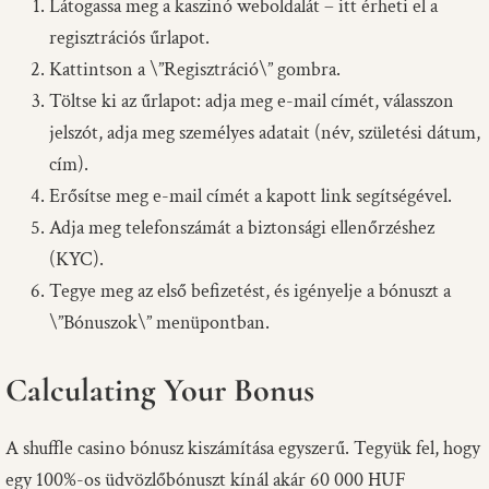
Látogassa meg a kaszinó weboldalát – itt érheti el a
regisztrációs űrlapot.
Kattintson a \”Regisztráció\” gombra.
Töltse ki az űrlapot: adja meg e-mail címét, válasszon
jelszót, adja meg személyes adatait (név, születési dátum,
cím).
Erősítse meg e-mail címét a kapott link segítségével.
Adja meg telefonszámát a biztonsági ellenőrzéshez
(KYC).
Tegye meg az első befizetést, és igényelje a bónuszt a
\”Bónuszok\” menüpontban.
Calculating Your Bonus
A shuffle casino bónusz kiszámítása egyszerű. Tegyük fel, hogy
egy 100%-os üdvözlőbónuszt kínál akár 60 000 HUF