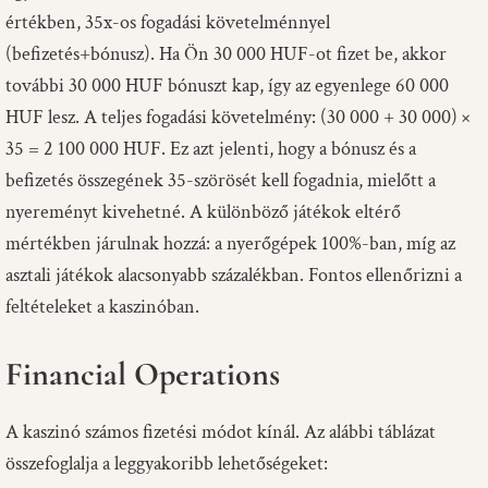
értékben, 35x-os fogadási követelménnyel
(befizetés+bónusz). Ha Ön 30 000 HUF-ot fizet be, akkor
további 30 000 HUF bónuszt kap, így az egyenlege 60 000
HUF lesz. A teljes fogadási követelmény: (30 000 + 30 000) ×
35 = 2 100 000 HUF. Ez azt jelenti, hogy a bónusz és a
befizetés összegének 35-szörösét kell fogadnia, mielőtt a
nyereményt kivehetné. A különböző játékok eltérő
mértékben járulnak hozzá: a nyerőgépek 100%-ban, míg az
asztali játékok alacsonyabb százalékban. Fontos ellenőrizni a
feltételeket a kaszinóban.
Financial Operations
A kaszinó számos fizetési módot kínál. Az alábbi táblázat
összefoglalja a leggyakoribb lehetőségeket: