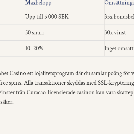
Maxbelopp
Omsättning
Upp till 5 000 SEK
35x bonusbe
50 snurr
30x vinst
10–20%
Inget omsät
et Casino ett lojalitetsprogram där du samlar poäng för v
r free spins. Alla transaktioner skyddas med SSL-krypterin
vinster från Curacao-licensierade casinon kan vara skattepl
säker.