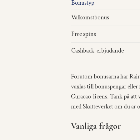
Bonustyp
Välkomstbonus
Free spins
Cashback-erbjudande
Förutom bonusarna har Rainb
växlas till bonuspengar elle
Curacao-licens. Tänk på att 
med Skatteverket om du är o
Vanliga frågor