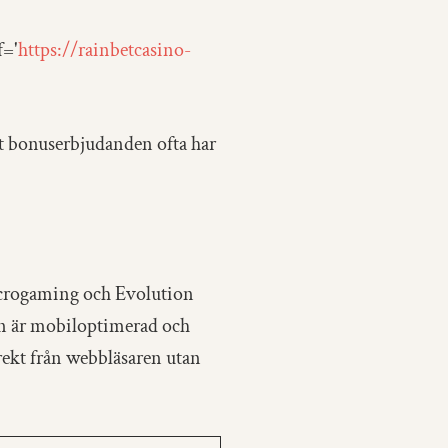
f='
https://rainbetcasino-
tt bonuserbjudanden ofta har
Microgaming och Evolution
men är mobiloptimerad och
ekt från webbläsaren utan