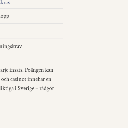
skrav
lopp
tningskrav
arje insats. Poängen kan
g och casinot innehar en
iktiga i Sverige – rådgör