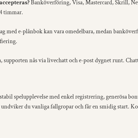
accepteras?
Banköverföring, Visa, Mastercard, Skrill, Net
24 timmar.
ag med e-plånbok kan vara omedelbara, medan banköverfö
fiering.
a, supporten nås via livechatt och e-post dygnet runt. Cha
stabil spelupplevelse med enkel registrering, generösa bonu
undviker du vanliga fallgropar och får en smidig start. Kom