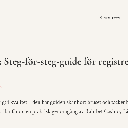
Resources
 Steg-för-steg-guide för registr
se
gt i kvalitet – den här guiden skär bort bruset och täcker 
e. Här får du en praktisk genomgång av Rainbet Casino, från