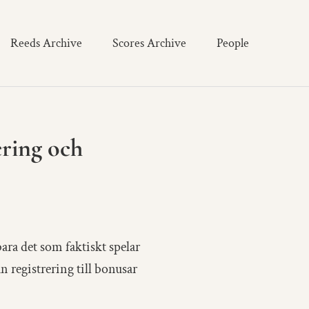
Reeds Archive
Scores Archive
People
ering och
bara det som faktiskt spelar
 registrering till bonusar