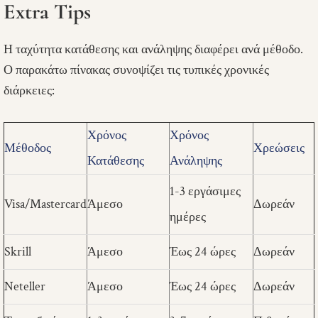
Extra Tips
Η ταχύτητα κατάθεσης και ανάληψης διαφέρει ανά μέθοδο.
Ο παρακάτω πίνακας συνοψίζει τις τυπικές χρονικές
διάρκειες:
Χρόνος
Χρόνος
Μέθοδος
Χρεώσεις
Κατάθεσης
Ανάληψης
1-3 εργάσιμες
Visa/Mastercard
Άμεσο
Δωρεάν
ημέρες
Skrill
Άμεσο
Έως 24 ώρες
Δωρεάν
Neteller
Άμεσο
Έως 24 ώρες
Δωρεάν