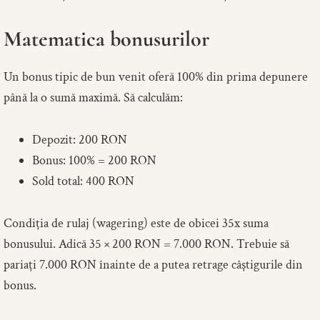
Matematica bonusurilor
Un bonus tipic de bun venit oferă 100% din prima depunere
până la o sumă maximă. Să calculăm:
Depozit: 200 RON
Bonus: 100% = 200 RON
Sold total: 400 RON
Condiția de rulaj (wagering) este de obicei 35x suma
bonusului. Adică 35 × 200 RON = 7.000 RON. Trebuie să
pariați 7.000 RON înainte de a putea retrage câștigurile din
bonus.