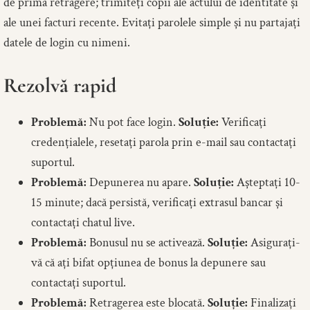
de prima retragere; trimiteți copii ale actului de identitate și
ale unei facturi recente. Evitați parolele simple și nu partajați
datele de login cu nimeni.
Rezolvă rapid
Problemă:
Nu pot face login.
Soluție:
Verificați
credențialele, resetați parola prin e-mail sau contactați
suportul.
Problemă:
Depunerea nu apare.
Soluție:
Așteptați 10-
15 minute; dacă persistă, verificați extrasul bancar și
contactați chatul live.
Problemă:
Bonusul nu se activează.
Soluție:
Asigurați-
vă că ați bifat opțiunea de bonus la depunere sau
contactați suportul.
Problemă:
Retragerea este blocată.
Soluție:
Finalizați