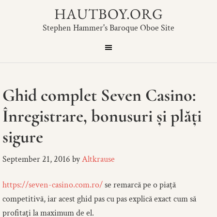
HAUTBOY.ORG
Stephen Hammer's Baroque Oboe Site
Ghid complet Seven Casino:
Înregistrare, bonusuri și plăți
sigure
September 21, 2016
by
Altkrause
https://seven-casino.com.ro/
se remarcă pe o piață
competitivă, iar acest ghid pas cu pas explică exact cum să
profitați la maximum de el.