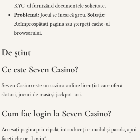
KYC-ul furnizând documentele solicitate.
Problemă:
Jocul se încarcă greu.
Soluție:
Reîmprospătați pagina sau ștergeți cache-ul
browserului.
De știut
Ce este Seven Casino?
Seven Casino este un cazino online licențiat care oferă
sloturi, jocuri de masă și jackpot-uri.
Cum fac login la Seven Casino?
Accesați pagina principală, introduceți e-mailul și parola, apoi
faceți clic pe „Login”.