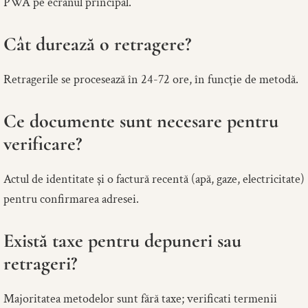
PWA pe ecranul principal.
Cât durează o retragere?
Retragerile se procesează în 24-72 ore, în funcție de metodă.
Ce documente sunt necesare pentru
verificare?
Actul de identitate și o factură recentă (apă, gaze, electricitate)
pentru confirmarea adresei.
Există taxe pentru depuneri sau
retrageri?
Majoritatea metodelor sunt fără taxe; verificati termenii