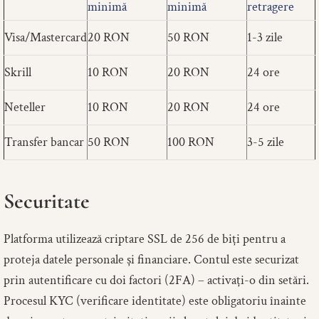
minimă
minimă
retragere
Visa/Mastercard
20 RON
50 RON
1-3 zile
Skrill
10 RON
20 RON
24 ore
Neteller
10 RON
20 RON
24 ore
Transfer bancar
50 RON
100 RON
3-5 zile
Securitate
Platforma utilizează criptare SSL de 256 de biți pentru a
proteja datele personale și financiare. Contul este securizat
prin autentificare cu doi factori (2FA) – activați-o din setări.
Procesul KYC (verificare identitate) este obligatoriu înainte