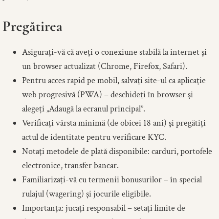
Pregătirea
Asigurați-vă că aveți o conexiune stabilă la internet și
un browser actualizat (Chrome, Firefox, Safari).
Pentru acces rapid pe mobil, salvați site-ul ca aplicație
web progresivă (PWA) – deschideți în browser și
alegeți „Adaugă la ecranul principal”.
Verificați vârsta minimă (de obicei 18 ani) și pregătiți
actul de identitate pentru verificare KYC.
Notați metodele de plată disponibile: carduri, portofele
electronice, transfer bancar.
Familiarizați-vă cu termenii bonusurilor – în special
rulajul (wagering) și jocurile eligibile.
Importanța: jucați responsabil – setați limite de