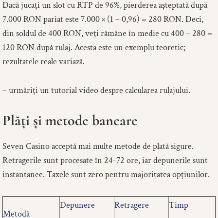
Dacă jucați un slot cu RTP de 96%, pierderea așteptată după
7.000 RON pariat este 7.000 × (1 – 0,96) = 280 RON. Deci,
din soldul de 400 RON, veți rămâne în medie cu 400 – 280 =
120 RON după rulaj. Acesta este un exemplu teoretic;
rezultatele reale variază.
– urmăriți un tutorial video despre calcularea rulajului.
Plăți și metode bancare
Seven Casino acceptă mai multe metode de plată sigure.
Retragerile sunt procesate în 24-72 ore, iar depunerile sunt
instantanee. Taxele sunt zero pentru majoritatea opțiunilor.
Depunere
Retragere
Timp
Metodă