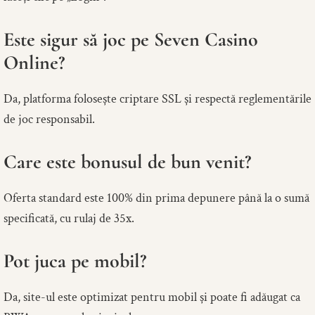
Este sigur să joc pe Seven Casino
Online?
Da, platforma folosește criptare SSL și respectă reglementările
de joc responsabil.
Care este bonusul de bun venit?
Oferta standard este 100% din prima depunere până la o sumă
specificată, cu rulaj de 35x.
Pot juca pe mobil?
Da, site-ul este optimizat pentru mobil și poate fi adăugat ca