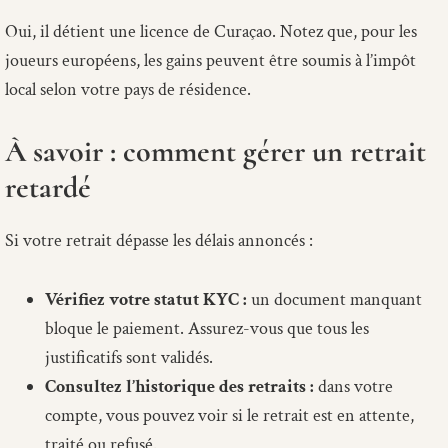
Oui, il détient une licence de Curaçao. Notez que, pour les
joueurs européens, les gains peuvent être soumis à l’impôt
local selon votre pays de résidence.
À savoir : comment gérer un retrait
retardé
Si votre retrait dépasse les délais annoncés :
Vérifiez votre statut KYC :
un document manquant
bloque le paiement. Assurez-vous que tous les
justificatifs sont validés.
Consultez l’historique des retraits :
dans votre
compte, vous pouvez voir si le retrait est en attente,
traité ou refusé.