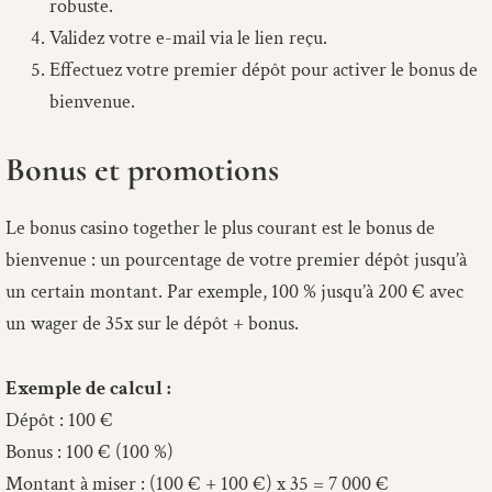
robuste.
Validez votre e-mail via le lien reçu.
Effectuez votre premier dépôt pour activer le bonus de
bienvenue.
Bonus et promotions
Le bonus casino together le plus courant est le bonus de
bienvenue : un pourcentage de votre premier dépôt jusqu’à
un certain montant. Par exemple, 100 % jusqu’à 200 € avec
un wager de 35x sur le dépôt + bonus.
Exemple de calcul :
Dépôt : 100 €
Bonus : 100 € (100 %)
Montant à miser : (100 € + 100 €) x 35 = 7 000 €