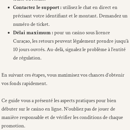
Contactez le support :
utilisez le chat en direct en
précisant votre identifiant et le montant. Demandez un
numéro de ticket.
Délai maximum :
pour un casino sous licence
Curaçao, les retours peuvent légalement prendre jusqu’à
10 jours ouvrés. Au-delà, signalez le problème à l’entité
de régulation.
En suivant ces étapes, vous maximisez vos chances d’obtenir
vos fonds rapidement.
Ce guide vous a présenté les aspects pratiques pour bien
débuter sur le casino en ligne. N’oubliez pas de jouer de
manière responsable et de vérifier les conditions de chaque
promotion.