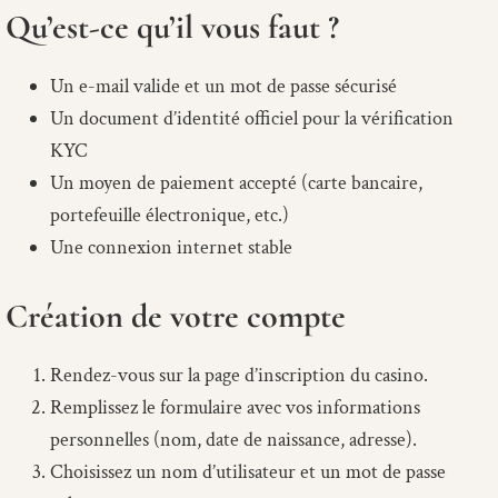
Qu’est-ce qu’il vous faut ?
Un e-mail valide et un mot de passe sécurisé
Un document d’identité officiel pour la vérification
KYC
Un moyen de paiement accepté (carte bancaire,
portefeuille électronique, etc.)
Une connexion internet stable
Création de votre compte
Rendez-vous sur la page d’inscription du casino.
Remplissez le formulaire avec vos informations
personnelles (nom, date de naissance, adresse).
Choisissez un nom d’utilisateur et un mot de passe