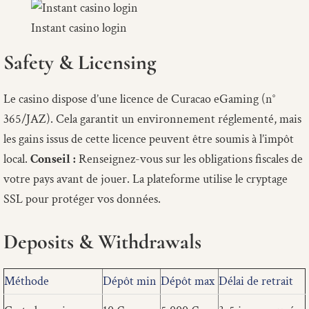
Instant casino login
Safety & Licensing
Le casino dispose d’une licence de Curacao eGaming (n°
365/JAZ). Cela garantit un environnement réglementé, mais
les gains issus de cette licence peuvent être soumis à l’impôt
local.
Conseil :
Renseignez-vous sur les obligations fiscales de
votre pays avant de jouer. La plateforme utilise le cryptage
SSL pour protéger vos données.
Deposits & Withdrawals
Méthode
Dépôt min
Dépôt max
Délai de retrait