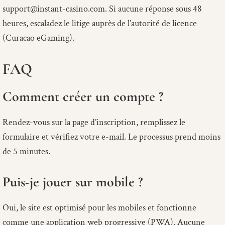
support@instant-casino.com. Si aucune réponse sous 48
heures, escaladez le litige auprès de l’autorité de licence
(Curacao eGaming).
FAQ
Comment créer un compte ?
Rendez-vous sur la page d’inscription, remplissez le
formulaire et vérifiez votre e-mail. Le processus prend moins
de 5 minutes.
Puis-je jouer sur mobile ?
Oui, le site est optimisé pour les mobiles et fonctionne
comme une application web progressive (PWA). Aucune