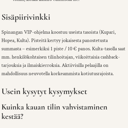
Sisäpiirivinkki
Spinangan VIP-ohjelma koostuu useista tasoista (Kupari,
Hopea, Kulta). Pisteitä kertyy jokaisesta panostetusta
summasta – esimerkiksi 1 piste / 10 € panos. Kulta-tasolla saat
mm. henkilökohtaisen tilinhoitajan, viikoittaisia cashback-
tarjouksia ja ilmaiskierroksia. Aktiivisilla pelaajilla on
mahdollisuus neuvotella korkeammista kotiutusrajoista.
Usein kysytyt kysymykset
Kuinka kauan tilin vahvistaminen
kestää?