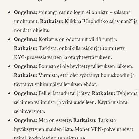
Ongelma:
spinanga casino login ei onnistu – salasana
unohtunut.
Ratkaisu:
Klikkaa “Unohditko salasanan?” ja
noudata ohjeita.
Ongelma:
Kotiutus on odottanut yli 48 tuntia.
Ratkaisu:
Tarkista, onkaikilla asiakirjat toimitettu
KYC-prosessia varten ja ota yhteyttä tukeen.
Ongelma:
Bonusta ei ole hyvitetty talletuksen jälkeen.
Ratkaisu:
Varmista, että olet syöttänyt bonuskoodin ja
täyttänyt vähimmäistalletuksen ehdot.
Ongelma:
Peli ei lataudu tai jäätyy.
Ratkaisu:
Tyhjennä
selaimen välimuisti ja yritä uudelleen. Käytä uusinta
selainversiota.
Ongelma:
Maa on estetty.
Ratkaisu:
Tarkista
hyväksyttyjen maiden lista. Monet VPN-palvelut eivät
toimi, koska kasino tunnistaa ne.