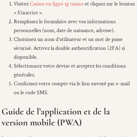
Visitez
Casino en ligne sg casino
et cliquez sur le bouton
« S’inscrire ».
Remplissez le formulaire avec vos informations
personnelles (nom, date de naissance, adresse).
Choisissez un nom d’utilisateur et un mot de passe
sécurisé. Activez la double authentification (2FA) si
disponible.
Sélectionnez votre devise et acceptez les conditions
générales.
Confirmez votre compte via le lien envoyé par e-mail
ou le code SMS.
Guide de l’application et de la
version mobile (PWA)