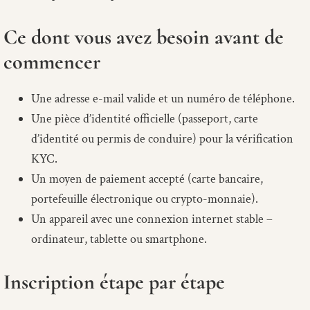
Ce dont vous avez besoin avant de
commencer
Une adresse e-mail valide et un numéro de téléphone.
Une pièce d’identité officielle (passeport, carte
d’identité ou permis de conduire) pour la vérification
KYC.
Un moyen de paiement accepté (carte bancaire,
portefeuille électronique ou crypto-monnaie).
Un appareil avec une connexion internet stable –
ordinateur, tablette ou smartphone.
Inscription étape par étape