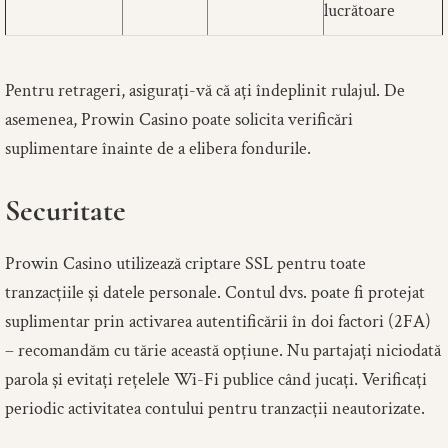
lucrătoare
Pentru retrageri, asigurați-vă că ați îndeplinit rulajul. De
asemenea, Prowin Casino poate solicita verificări
suplimentare înainte de a elibera fondurile.
Securitate
Prowin Casino utilizează criptare SSL pentru toate
tranzacțiile și datele personale. Contul dvs. poate fi protejat
suplimentar prin activarea autentificării în doi factori (2FA)
– recomandăm cu tărie această opțiune. Nu partajați niciodată
parola și evitați rețelele Wi-Fi publice când jucați. Verificați
periodic activitatea contului pentru tranzacții neautorizate.