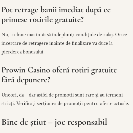
Pot retrage banii imediat după ce
primesc rotirile gratuite?
Nu, trebuie mai întâi să îndepliniți condițiile de rulaj. Orice
încercare de retragere înainte de finalizare va duce la
pierderea bonusului.
Prowin Casino oferă rotiri gratuite
fără depunere?
Uneori, da – dar astfel de promoții sunt rare și au termeni
stricți. Verificați secțiunea de promoții pentru oferte actuale.
Bine de știut – joc responsabil