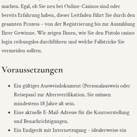
machen. Egal, ob Sie neu bei Online-Casinos sind oder
bereits Erfahrung haben, dieser Leitfaden führt Sie durch den
gesamten Prozess – von der Registrierung bis zur Auszahlung
Ihrer Gewinne. Wir zeigen Ihnen, wie Sie den Pistolo casino
login reibungslos durchführen und welche Fallstricke Sie
vermeiden sollten.
Voraussetzungen
Ein gültiges Ausweisdokument (Personalausweis oder
Reisepass) zur Altersverifikation. Sie müssen
mindestens 18 Jahre alt sein.
Eine aktuelle E-Mail-Adresse für die Kontoerstellung
und Benachrichtigungen.
Ein Endgerät mit Internetzugang – idealerweise ein