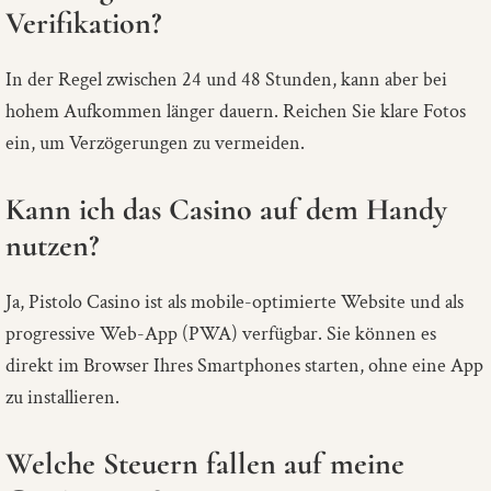
Verifikation?
In der Regel zwischen 24 und 48 Stunden, kann aber bei
hohem Aufkommen länger dauern. Reichen Sie klare Fotos
ein, um Verzögerungen zu vermeiden.
Kann ich das Casino auf dem Handy
nutzen?
Ja, Pistolo Casino ist als mobile-optimierte Website und als
progressive Web-App (PWA) verfügbar. Sie können es
direkt im Browser Ihres Smartphones starten, ohne eine App
zu installieren.
Welche Steuern fallen auf meine