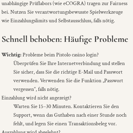
unabhängige Prüflabors (wie eCOGRA) tragen zur Fairness
bei. Nutzen Sie verantwortungsbewusste Spielwerkzeuge
wie Einzahlungslimits und Selbstausschluss, falls nötig.
Schnell behoben: Häufige Probleme
Wichtig:
Probleme beim Pistolo casino login?
Überprüfen Sie Ihre Internetverbindung und stellen
Sie sicher, dass Sie die richtige E-Mail und Passwort
verwenden. Verwenden Sie die Funktion „Passwort
vergessen“, falls nötig.
Einzahlung wird nicht angezeigt?
Warten Sie 15–30 Minuten. Kontaktieren Sie den
Support, wenn das Guthaben nach einer Stunde noch
fehlt, und legen Sie einen Transaktionsbeleg vor.
Auszahlung wird abgelehnt?