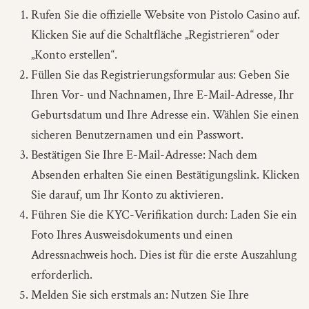
Rufen Sie die offizielle Website von Pistolo Casino auf.
Klicken Sie auf die Schaltfläche „Registrieren“ oder
„Konto erstellen“.
Füllen Sie das Registrierungsformular aus: Geben Sie
Ihren Vor- und Nachnamen, Ihre E-Mail-Adresse, Ihr
Geburtsdatum und Ihre Adresse ein. Wählen Sie einen
sicheren Benutzernamen und ein Passwort.
Bestätigen Sie Ihre E-Mail-Adresse: Nach dem
Absenden erhalten Sie einen Bestätigungslink. Klicken
Sie darauf, um Ihr Konto zu aktivieren.
Führen Sie die KYC-Verifikation durch: Laden Sie ein
Foto Ihres Ausweisdokuments und einen
Adressnachweis hoch. Dies ist für die erste Auszahlung
erforderlich.
Melden Sie sich erstmals an: Nutzen Sie Ihre