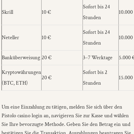
Sofort bis 24
Skrill
10 €
10.000
Stunden
Sofort bis 24
Neteller
10 €
10.000
Stunden
Banküberweisung
20 €
3–7 Werktage
5.000 
Kryptowährungen
Sofort bis 2
20 €
15.000
(BTC, ETH)
Stunden
Um eine Einzahlung zu tätigen, melden Sie sich über den
Pistolo casino login an, navigieren Sie zur Kasse und wählen
Sie Ihre bevorzugte Methode. Geben Sie den Betrag ein und
bestätigen Sie die Transaktion. Auszahlungen beantragen Sie