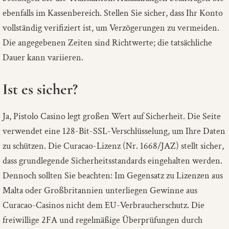
ebenfalls im Kassenbereich. Stellen Sie sicher, dass Ihr Konto
vollständig verifiziert ist, um Verzögerungen zu vermeiden.
Die angegebenen Zeiten sind Richtwerte; die tatsächliche
Dauer kann variieren.
Ist es sicher?
Ja, Pistolo Casino legt großen Wert auf Sicherheit. Die Seite
verwendet eine 128-Bit-SSL-Verschlüsselung, um Ihre Daten
zu schützen. Die Curacao-Lizenz (Nr. 1668/JAZ) stellt sicher,
dass grundlegende Sicherheitsstandards eingehalten werden.
Dennoch sollten Sie beachten: Im Gegensatz zu Lizenzen aus
Malta oder Großbritannien unterliegen Gewinne aus
Curacao-Casinos nicht dem EU-Verbraucherschutz. Die
freiwillige 2FA und regelmäßige Überprüfungen durch