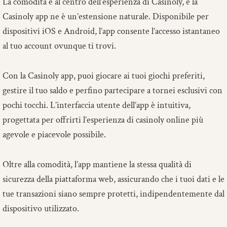
La comodità è al centro dell’esperienza di Casinoly, e la
Casinoly app ne è un’estensione naturale. Disponibile per
dispositivi iOS e Android, l’app consente l’accesso istantaneo
al tuo account ovunque ti trovi.
Con la Casinoly app, puoi giocare ai tuoi giochi preferiti,
gestire il tuo saldo e perfino partecipare a tornei esclusivi con
pochi tocchi. L’interfaccia utente dell’app è intuitiva,
progettata per offrirti l’esperienza di casinoly online più
agevole e piacevole possibile.
Oltre alla comodità, l’app mantiene la stessa qualità di
sicurezza della piattaforma web, assicurando che i tuoi dati e le
tue transazioni siano sempre protetti, indipendentemente dal
dispositivo utilizzato.