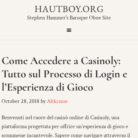
HAUTBOY.ORG
Stephen Hammer's Baroque Oboe Site
Come Accedere a Casinoly:
Tutto sul Processo di Login e
l’Esperienza di Gioco
October 28, 2018
by
Altkrause
Benvenuti nel cuore del casinò online di Casinoly, una
piattaforma progettata per offrire un’esperienza di gioco e
scommesse incantevole. Sapere come navigare attraverso il