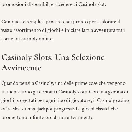
promozioni disponibili e accedere ai Casinoly slot.
Con questo semplice processo, sei pronto per esplorare il
vasto assortimento di giochi e iniziare la tua avventura tra i
tornei di casinoly online.
Casinoly Slots: Una Selezione
Avvincente
Quando pensi a Casinoly, una delle prime cose che vengono
in mente sono gli eccitanti Casinoly slots. Con una gamma di
giochi progettati per ogni tipo di giocatore, il Casinoly casino
offre slot a tema, jackpot progressivi e giochi classici che
promettono infinite ore di intrattenimento.