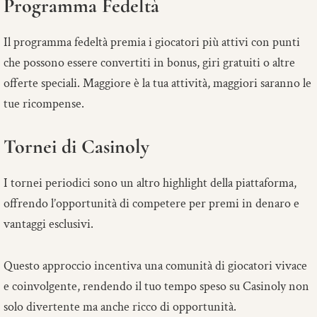
Programma Fedeltà
Il programma fedeltà premia i giocatori più attivi con punti
che possono essere convertiti in bonus, giri gratuiti o altre
offerte speciali. Maggiore è la tua attività, maggiori saranno le
tue ricompense.
Tornei di Casinoly
I tornei periodici sono un altro highlight della piattaforma,
offrendo l’opportunità di competere per premi in denaro e
vantaggi esclusivi.
Questo approccio incentiva una comunità di giocatori vivace
e coinvolgente, rendendo il tuo tempo speso su Casinoly non
solo divertente ma anche ricco di opportunità.