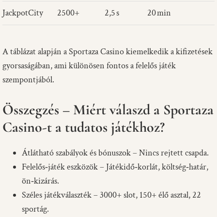
JackpotCity
2500+
2,5 s
20 min
A táblázat alapján a Sportaza Casino kiemelkedik a kifizetések
gyorsaságában, ami különösen fontos a felelős játék
szempontjából.
Összegzés – Miért válaszd a Sportaza
Casino-t a tudatos játékhoz?
Átlátható szabályok és bónuszok – Nincs rejtett csapda.
Felelős‑játék eszközök – Játékidő‑korlát, költség‑határ,
ön‑kizárás.
Széles játékválaszték – 3000+ slot, 150+ élő asztal, 22
sportág.