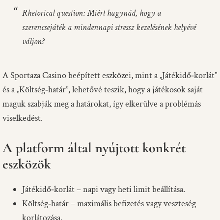
Rhetorical question:
Miért hagynád, hogy a
szerencsejáték a mindennapi stressz kezelésének helyévé
váljon?
A Sportaza Casino beépített eszközei, mint a „Játékidő‑korlát”
és a „Költség‑határ”, lehetővé teszik, hogy a játékosok saját
maguk szabják meg a határokat, így elkerülve a problémás
viselkedést.
A platform által nyújtott konkrét
eszközök
Játékidő‑korlát – napi vagy heti limit beállítása.
Költség‑határ – maximális befizetés vagy veszteség
korlátozása.