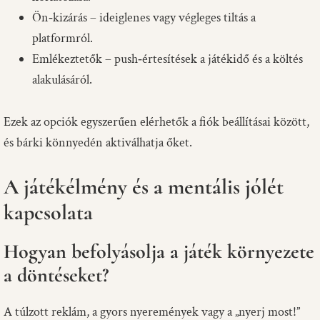
Ön‑kizárás – ideiglenes vagy végleges tiltás a
platformról.
Emlékeztetők – push‑értesítések a játékidő és a költés
alakulásáról.
Ezek az opciók egyszerűen elérhetők a fiók beállításai között,
és bárki könnyedén aktiválhatja őket.
A játékélmény és a mentális jólét
kapcsolata
Hogyan befolyásolja a játék környezete
a döntéseket?
A túlzott reklám, a gyors nyeremények vagy a „nyerj most!”