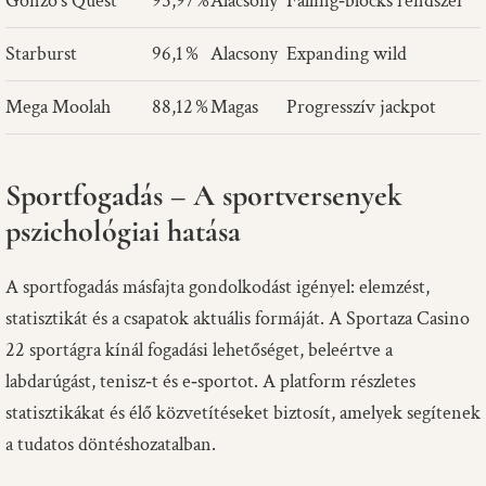
Gonzo’s Quest
95,97 %
Alacsony
Falling‑blocks rendszer
Starburst
96,1 %
Alacsony
Expanding wild
Mega Moolah
88,12 %
Magas
Progresszív jackpot
Sportfogadás – A sportversenyek
pszichológiai hatása
A sportfogadás másfajta gondolkodást igényel: elemzést,
statisztikát és a csapatok aktuális formáját. A Sportaza Casino
22 sportágra kínál fogadási lehetőséget, beleértve a
labdarúgást, tenisz‑t és e‑sportot. A platform részletes
statisztikákat és élő közvetítéseket biztosít, amelyek segítenek
a tudatos döntéshozatalban.