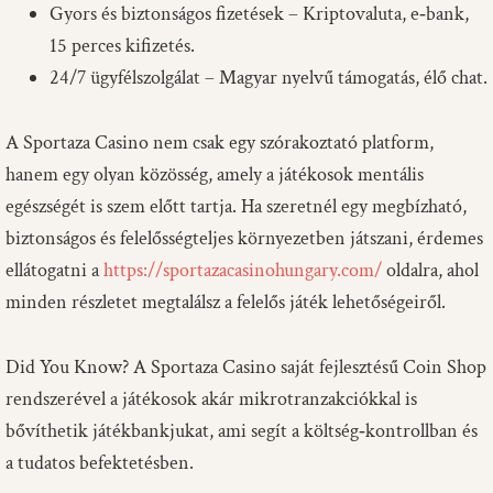
Gyors és biztonságos fizetések – Kriptovaluta, e‑bank,
15 perces kifizetés.
24/7 ügyfélszolgálat – Magyar nyelvű támogatás, élő chat.
A Sportaza Casino nem csak egy szórakoztató platform,
hanem egy olyan közösség, amely a játékosok mentális
egészségét is szem előtt tartja. Ha szeretnél egy megbízható,
biztonságos és felelősségteljes környezetben játszani, érdemes
ellátogatni a
https://sportazacasinohungary.com/
oldalra, ahol
minden részletet megtalálsz a felelős játék lehetőségeiről.
Did You Know? A Sportaza Casino saját fejlesztésű Coin Shop
rendszerével a játékosok akár mikrotranzakciókkal is
bővíthetik játékbankjukat, ami segít a költség‑kontrollban és
a tudatos befektetésben.