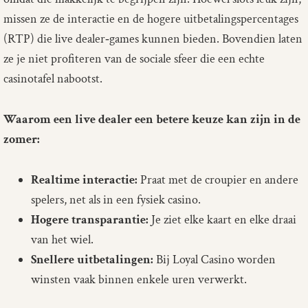
missen ze de interactie en de hogere uitbetalingspercentages
(RTP) die live dealer‑games kunnen bieden. Bovendien laten
ze je niet profiteren van de sociale sfeer die een echte
casinotafel nabootst.
Waarom een live dealer een betere keuze kan zijn in de
zomer:
Realtime interactie:
Praat met de croupier en andere
spelers, net als in een fysiek casino.
Hogere transparantie:
Je ziet elke kaart en elke draai
van het wiel.
Snellere uitbetalingen:
Bij Loyal Casino worden
winsten vaak binnen enkele uren verwerkt.