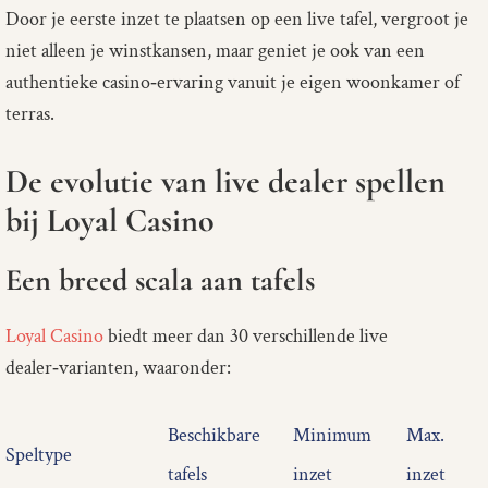
Door je eerste inzet te plaatsen op een live tafel, vergroot je
niet alleen je winstkansen, maar geniet je ook van een
authentieke casino‑ervaring vanuit je eigen woonkamer of
terras.
De evolutie van live dealer spellen
bij Loyal Casino
Een breed scala aan tafels
Loyal Casino
biedt meer dan 30 verschillende live
dealer‑varianten, waaronder:
Beschikbare
Minimum
Max.
Speltype
tafels
inzet
inzet