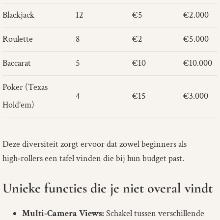
Blackjack
12
€5
€2.000
Roulette
8
€2
€5.000
Baccarat
5
€10
€10.000
Poker (Texas
4
€15
€3.000
Hold’em)
Deze diversiteit zorgt ervoor dat zowel beginners als
high‑rollers een tafel vinden die bij hun budget past.
Unieke functies die je niet overal vindt
Multi‑Camera Views:
Schakel tussen verschillende