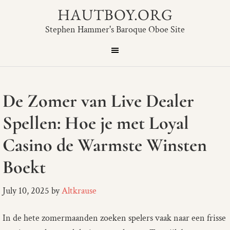
HAUTBOY.ORG
Stephen Hammer's Baroque Oboe Site
De Zomer van Live Dealer
Spellen: Hoe je met Loyal
Casino de Warmste Winsten
Boekt
July 10, 2025
by
Altkrause
In de hete zomermaanden zoeken spelers vaak naar een frisse