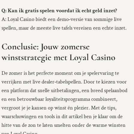
Q: Kan ik gratis spelen voordat ik echt geld inzet?
A: Loyal Casino biedt een demo‑versie van sommige live
spellen, maar de meeste live tafels vereisen een echte inzet.
Conclusie: Jouw zomerse
winststrategie met Loyal Casino
De zomer is het perfecte moment om je spelervaring te
verrijken met live dealer‑tabelspellen. Door te kiezen voor
een platform dat snelle uitbetalingen, een breed spelaanbod
en een betrouwbaar loyaliteitsprogramma combineert,
vergroot je je kansen op winst én plezier. Met de tips,
waarschuwingen en tools in dit artikel ben je klaar om de
hitte van de zon te laten smelten onder de warme winsten
van Loyal Casino.