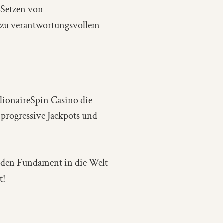
m Setzen von
s zu verantwortungsvollem
llionaireSpin Casino die
 progressive Jackpots und
liden Fundament in die Welt
t!