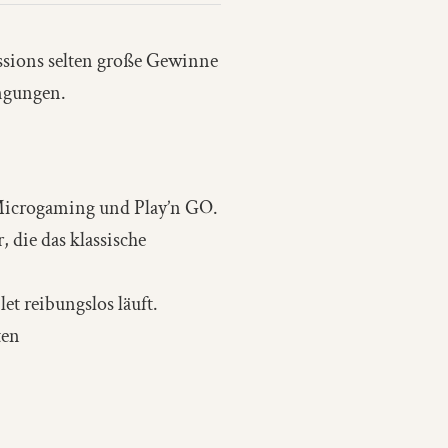
essions selten große Gewinne
ingungen.
 Microgaming und Play’n GO.
, die das klassische
t reibungslos läuft.
ten