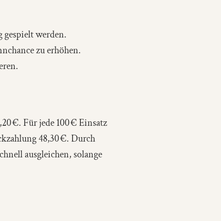
g gespielt werden.
innchance zu erhöhen.
eren.
0 €. Für jede 100 € Einsatz
ückzahlung 48,30 €. Durch
hnell ausgleichen, solange