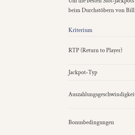
Um die besten Slot‑Jackpots 
beim Durchstöbern von Bill
Kriterium
RTP (Return to Player)
Jackpot‑Typ
Auszahlungsgeschwindigkei
Bonusbedingungen