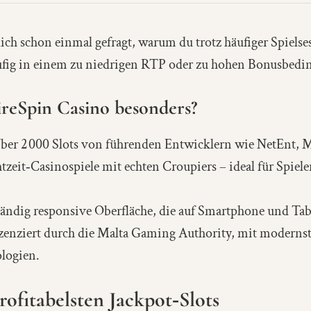
dich schon einmal gefragt, warum du trotz häufiger Spiels
äufig in einem zu niedrigen RTP oder zu hohen Bonusbed
ireSpin Casino besonders?
Über 2 000 Slots von führenden Entwicklern wie NetEnt,
tzeit‑Casinospiele mit echten Croupiers – ideal für Spieler
ändig responsive Oberfläche, die auf Smartphone und Table
izenziert durch die Malta Gaming Authority, mit moderns
logien.
profitabelsten Jackpot‑Slots