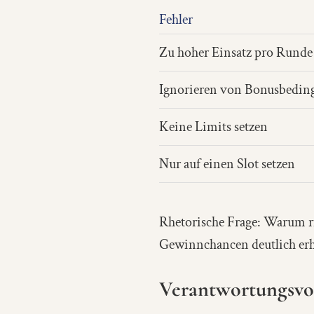
Fehler
Zu hoher Einsatz pro Runde
Ignorieren von Bonusbedin
Keine Limits setzen
Nur auf einen Slot setzen
Rhetorische Frage: Warum ri
Gewinnchancen deutlich er
Verantwortungsvoll