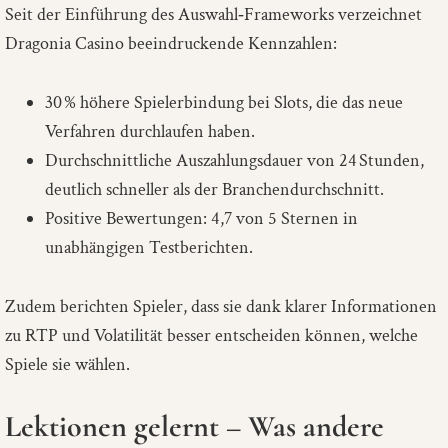
Seit der Einführung des Auswahl‑Frameworks verzeichnet
Dragonia Casino beeindruckende Kennzahlen:
30 % höhere Spielerbindung bei Slots, die das neue
Verfahren durchlaufen haben.
Durchschnittliche Auszahlungsdauer von 24 Stunden,
deutlich schneller als der Branchendurchschnitt.
Positive Bewertungen: 4,7 von 5 Sternen in
unabhängigen Testberichten.
Zudem berichten Spieler, dass sie dank klarer Informationen
zu RTP und Volatilität besser entscheiden können, welche
Spiele sie wählen.
Lektionen gelernt – Was andere