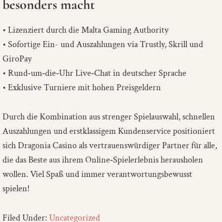
besonders macht
• Lizenziert durch die Malta Gaming Authority
• Sofortige Ein- und Auszahlungen via Trustly, Skrill und
GiroPay
• Rund‑um‑die‑Uhr Live‑Chat in deutscher Sprache
• Exklusive Turniere mit hohen Preisgeldern
Durch die Kombination aus strenger Spielauswahl, schnellen
Auszahlungen und erstklassigem Kundenservice positioniert
sich Dragonia Casino als vertrauenswürdiger Partner für alle,
die das Beste aus ihrem Online‑Spielerlebnis herausholen
wollen. Viel Spaß und immer verantwortungsbewusst
spielen!
Filed Under:
Uncategorized