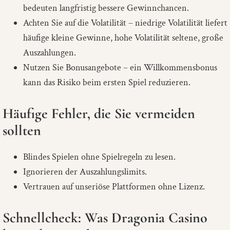
bedeuten langfristig bessere Gewinnchancen.
Achten Sie auf die Volatilität – niedrige Volatilität liefert
häufige kleine Gewinne, hohe Volatilität seltene, große
Auszahlungen.
Nutzen Sie Bonusangebote – ein Willkommensbonus
kann das Risiko beim ersten Spiel reduzieren.
Häufige Fehler, die Sie vermeiden
sollten
Blindes Spielen ohne Spielregeln zu lesen.
Ignorieren der Auszahlungslimits.
Vertrauen auf unseriöse Plattformen ohne Lizenz.
Schnellcheck: Was Dragonia Casino