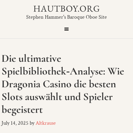
HAUTBOY.ORG
Stephen Hammer's Baroque Oboe Site
Die ultimative
Spielbibliothek‑Analyse: Wie
Dragonia Casino die besten
Slots auswählt und Spieler
begeistert
July 14, 2025
by
Altkrause