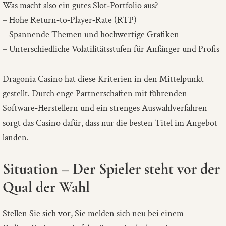
Was macht also ein gutes Slot‑Portfolio aus?
– Hohe Return‑to‑Player‑Rate (RTP)
– Spannende Themen und hochwertige Grafiken
– Unterschiedliche Volatilitätsstufen für Anfänger und Profis
Dragonia Casino hat diese Kriterien in den Mittelpunkt
gestellt. Durch enge Partnerschaften mit führenden
Software‑Herstellern und ein strenges Auswahlverfahren
sorgt das Casino dafür, dass nur die besten Titel im Angebot
landen.
Situation – Der Spieler steht vor der
Qual der Wahl
Stellen Sie sich vor, Sie melden sich neu bei einem