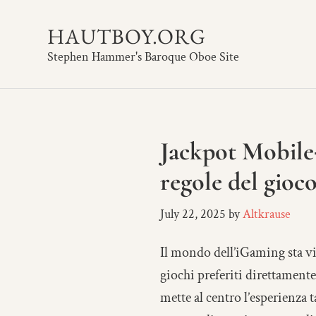
HAUTBOY.ORG
Stephen Hammer's Baroque Oboe Site
Jackpot Mobile‑
regole del gioc
July 22, 2025
by
Altkrause
Il mondo dell’iGaming sta vi
giochi preferiti direttament
mette al centro l’esperienza t