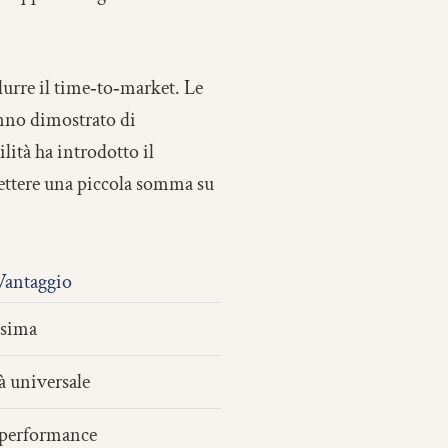
durre il time‑to‑market. Le
anno dimostrato di
lità ha introdotto il
mettere una piccola somma su
Vantaggio
ssima
à universale
 performance