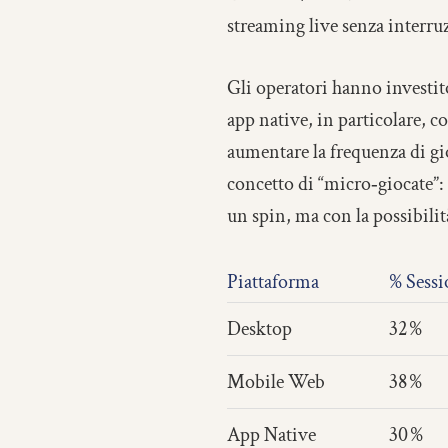
streaming live senza interru
Gli operatori hanno investit
app native, in particolare, 
aumentare la frequenza di gio
concetto di “micro‑giocate”:
un spin, ma con la possibilit
Piattaforma
% Sessi
Desktop
32 %
Mobile Web
38 %
App Native
30 %