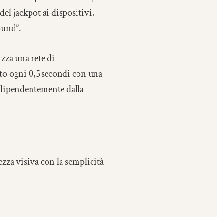
el jackpot ai dispositivi,
ound”.
zza una rete di
to ogni 0,5 secondi con una
indipendentemente dalla
ezza visiva con la semplicità