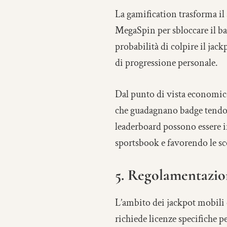
La gamification trasforma i
MegaSpin per sbloccare il ba
probabilità di colpire il jac
di progressione personale.
Dal punto di vista economico
che guadagnano badge tendono 
leaderboard possono essere i
sportsbook e favorendo le s
5. Regolamentazion
L’ambito dei jackpot mobili 
richiede licenze specifiche p