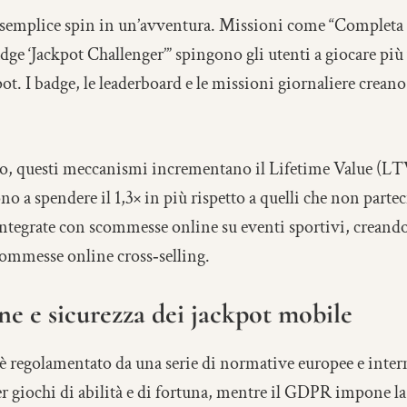
l semplice spin in un’avventura. Missioni come “Completa 
dge ‘Jackpot Challenger’” spingono gli utenti a giocare pi
kpot. I badge, le leaderboard e le missioni giornaliere crea
, questi meccanismi incrementano il Lifetime Value (LTV) 
a spendere il 1,3× in più rispetto a quelli che non partecip
ntegrate con scommesse online su eventi sportivi, creando
commesse online cross‑selling.
e e sicurezza dei jackpot mobile
è regolamentato da una serie di normative europee e intern
er giochi di abilità e di fortuna, mentre il GDPR impone la