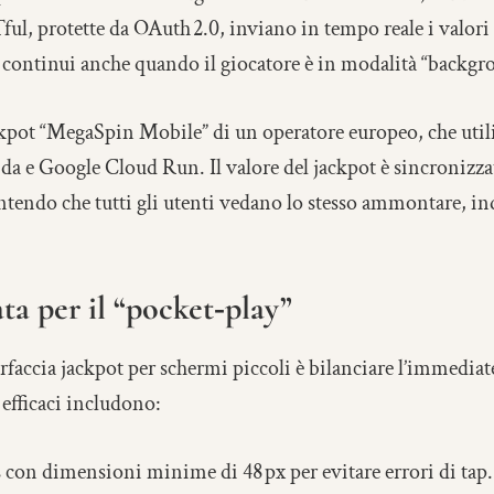
l, protette da OAuth 2.0, inviano in tempo reale i valori d
ontinui anche quando il giocatore è in modalità “backgr
kpot “MegaSpin Mobile” di un operatore europeo, che utili
 e Google Cloud Run. Il valore del jackpot è sincronizza
antendo che tutti gli utenti vedano lo stesso ammontare, 
ta per il “pocket‑play”
erfaccia jackpot per schermi piccoli è bilanciare l’immediat
 efficaci includono:
con dimensioni minime di 48 px per evitare errori di tap.