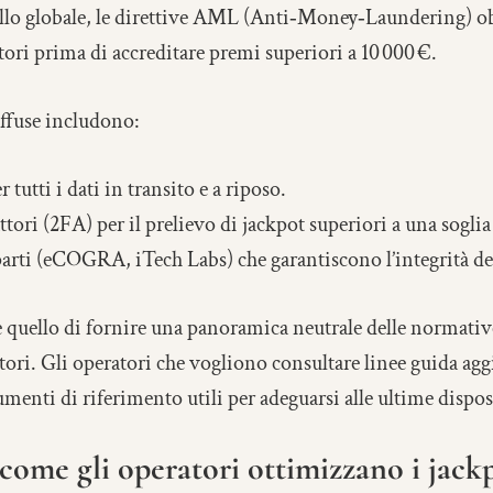
vello globale, le direttive AML (Anti‑Money‑Laundering) ob
atori prima di accreditare premi superiori a 10 000 €.
iffuse includono:
utti i dati in transito e a riposo.
tori (2FA) per il prelievo di jackpot superiori a una soglia
 parti (eCOGRA, iTech Labs) che garantiscono l’integrità 
è quello di fornire una panoramica neutrale delle normative
atori. Gli operatori che vogliono consultare linee guida ag
enti di riferimento utili per adeguarsi alle ultime disposi
: come gli operatori ottimizzano i jack