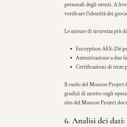
personali degli utenti. A li
verificare l’identità dei gioc
Le misure di sicurezza più d
Encryption AES‑256 per t
Autenticazione a due fat
Certificazioni di terze
Il ruolo del Monroe Project 
giudizi di merito sugli oper
sito del Monroe Project docum
6. Analisi dei dati