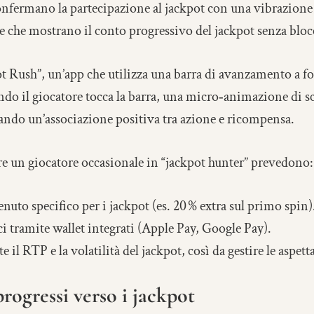
nfermano la partecipazione al jackpot con una vibrazione 
che mostrano il conto progressivo del jackpot senza blocc
ot Rush”, un’app che utilizza una barra di avanzamento a f
do il giocatore tocca la barra, una micro‑animazione di sci
ando un’associazione positiva tra azione e ricompensa.
ire un giocatore occasionale in “jackpot hunter” prevedono:
uto specifico per i jackpot (es. 20 % extra sul primo spin)
i tramite wallet integrati (Apple Pay, Google Pay).
il RTP e la volatilità del jackpot, così da gestire le aspett
rogressi verso i jackpot