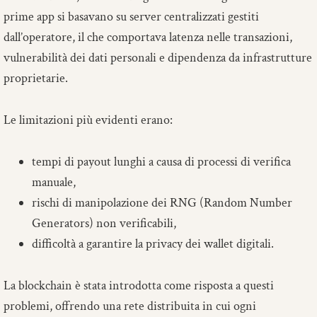
prime app si basavano su server centralizzati gestiti
dall’operatore, il che comportava latenza nelle transazioni,
vulnerabilità dei dati personali e dipendenza da infrastrutture
proprietarie.
Le limitazioni più evidenti erano:
tempi di payout lunghi a causa di processi di verifica
manuale,
rischi di manipolazione dei RNG (Random Number
Generators) non verificabili,
difficoltà a garantire la privacy dei wallet digitali.
La blockchain è stata introdotta come risposta a questi
problemi, offrendo una rete distribuita in cui ogni