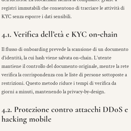
registri immutabili che consentono di tracciare le attività di
KYC senza esporre i dati sensibili.
4.1. Verifica dell’età e KYC on‑chain
Il flusso di onboarding prevede la scansione di un documento
d’identità, la cui hash viene salvata on‑chain. L’utente
mantiene il controllo del documento originale, mentre la rete
verifica la corrispondenza con le liste di persone sottoposte a
restrizioni. Questo metodo riduce i tempi di verifica da
giorni a minuti, mantenendo la privacy‑by‑design.
4.2. Protezione contro attacchi DDoS e
hacking mobile