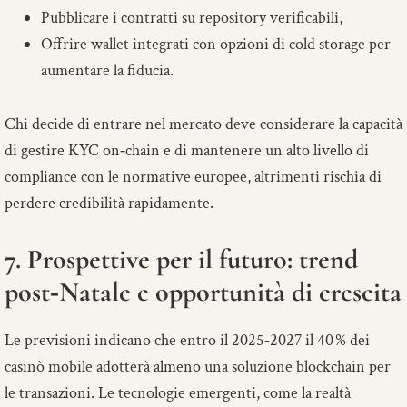
Pubblicare i contratti su repository verificabili,
Offrire wallet integrati con opzioni di cold storage per
aumentare la fiducia.
Chi decide di entrare nel mercato deve considerare la capacità
di gestire KYC on‑chain e di mantenere un alto livello di
compliance con le normative europee, altrimenti rischia di
perdere credibilità rapidamente.
7. Prospettive per il futuro: trend
post‑Natale e opportunità di crescita
Le previsioni indicano che entro il 2025‑2027 il 40 % dei
casinò mobile adotterà almeno una soluzione blockchain per
le transazioni. Le tecnologie emergenti, come la realtà