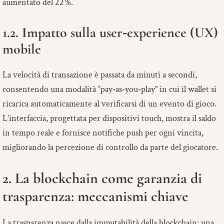
aumentato del 22 %.
1.2. Impatto sulla user‑experience (UX)
mobile
La velocità di transazione è passata da minuti a secondi,
consentendo una modalità “pay‑as‑you‑play” in cui il wallet si
ricarica automaticamente al verificarsi di un evento di gioco.
L’interfaccia, progettata per dispositivi touch, mostra il saldo
in tempo reale e fornisce notifiche push per ogni vincita,
migliorando la percezione di controllo da parte del giocatore.
2. La blockchain come garanzia di
trasparenza: meccanismi chiave
La trasparenza nasce dalla immutabilità della blockchain: una