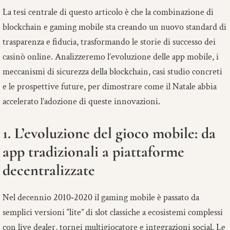
La tesi centrale di questo articolo è che la combinazione di
blockchain e gaming mobile sta creando un nuovo standard di
trasparenza e fiducia, trasformando le storie di successo dei
casinò online. Analizzeremo l’evoluzione delle app mobile, i
meccanismi di sicurezza della blockchain, casi studio concreti
e le prospettive future, per dimostrare come il Natale abbia
accelerato l’adozione di queste innovazioni.
1. L’evoluzione del gioco mobile: da
app tradizionali a piattaforme
decentralizzate
Nel decennio 2010‑2020 il gaming mobile è passato da
semplici versioni “lite” di slot classiche a ecosistemi complessi
con live dealer, tornei multigiocatore e integrazioni social. Le