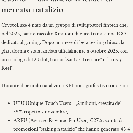
mercato natalizio
CryptoLuxe è nato da un gruppo di sviluppatori fintech che,
nel 2022, hanno raccolto 8 milioni di euro tramite una ICO
dedicata al gaming. Dopo un mese di beta testing chiuso, la
piattaforma è stata lanciata ufficialmente a ottobre 2023, con
un catalogo di 120 slot, tra cui “Santa’s Treasure” e “Frosty
Reel”.
Durante il periodo natalizio, i KPI più significativi sono stati:
UTU (Unique Touch Users) 1,2 milioni, crescita del
35 % rispetto a novembre,
ARPU (Average Revenue Per User) €27,5, spinta da
promozioni “staking natalizio” che hanno generato 45 %