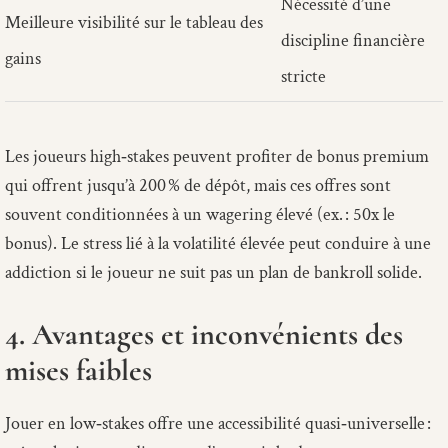
Nécessité d’une
Meilleure visibilité sur le tableau des
discipline financière
gains
stricte
Les joueurs high‑stakes peuvent profiter de bonus premium
qui offrent jusqu’à 200 % de dépôt, mais ces offres sont
souvent conditionnées à un wagering élevé (ex. : 50x le
bonus). Le stress lié à la volatilité élevée peut conduire à une
addiction si le joueur ne suit pas un plan de bankroll solide.
4. Avantages et inconvénients des
mises faibles
Jouer en low‑stakes offre une accessibilité quasi‑universelle :