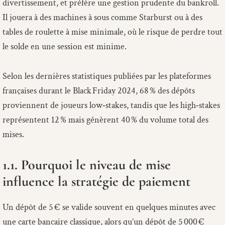
divertissement, et préfère une gestion prudente du bankroll.
Il jouera à des machines à sous comme Starburst ou à des
tables de roulette à mise minimale, où le risque de perdre tout
le solde en une session est minime.
Selon les dernières statistiques publiées par les plateformes
françaises durant le Black Friday 2024, 68 % des dépôts
proviennent de joueurs low‑stakes, tandis que les high‑stakes
représentent 12 % mais génèrent 40 % du volume total des
mises.
1.1. Pourquoi le niveau de mise
influence la stratégie de paiement
Un dépôt de 5 € se valide souvent en quelques minutes avec
une carte bancaire classique, alors qu’un dépôt de 5 000 €