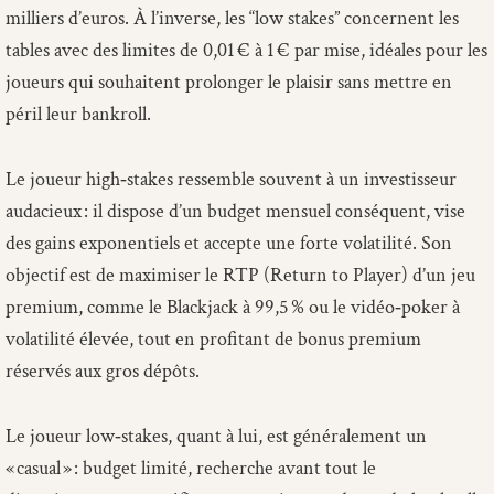
milliers d’euros. À l’inverse, les “low stakes” concernent les
tables avec des limites de 0,01 € à 1 € par mise, idéales pour les
joueurs qui souhaitent prolonger le plaisir sans mettre en
péril leur bankroll.
Le joueur high‑stakes ressemble souvent à un investisseur
audacieux : il dispose d’un budget mensuel conséquent, vise
des gains exponentiels et accepte une forte volatilité. Son
objectif est de maximiser le RTP (Return to Player) d’un jeu
premium, comme le Blackjack à 99,5 % ou le vidéo‑poker à
volatilité élevée, tout en profitant de bonus premium
réservés aux gros dépôts.
Le joueur low‑stakes, quant à lui, est généralement un
« casual » : budget limité, recherche avant tout le