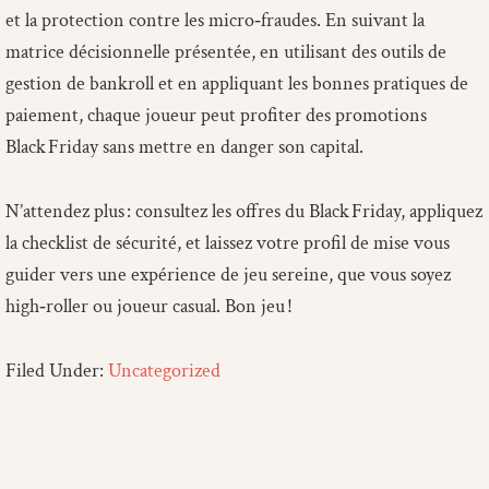
et la protection contre les micro‑fraudes. En suivant la
matrice décisionnelle présentée, en utilisant des outils de
gestion de bankroll et en appliquant les bonnes pratiques de
paiement, chaque joueur peut profiter des promotions
Black Friday sans mettre en danger son capital.
N’attendez plus : consultez les offres du Black Friday, appliquez
la checklist de sécurité, et laissez votre profil de mise vous
guider vers une expérience de jeu sereine, que vous soyez
high‑roller ou joueur casual. Bon jeu !
Filed Under:
Uncategorized