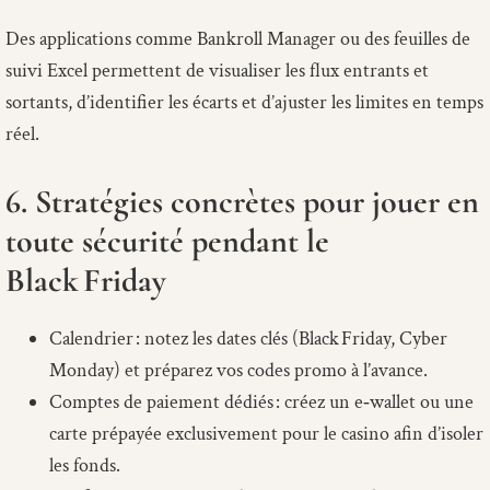
Des applications comme Bankroll Manager ou des feuilles de
suivi Excel permettent de visualiser les flux entrants et
sortants, d’identifier les écarts et d’ajuster les limites en temps
réel.
6. Stratégies concrètes pour jouer en
toute sécurité pendant le
Black Friday
Calendrier : notez les dates clés (Black Friday, Cyber
Monday) et préparez vos codes promo à l’avance.
Comptes de paiement dédiés : créez un e‑wallet ou une
carte prépayée exclusivement pour le casino afin d’isoler
les fonds.