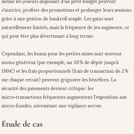
même les joueurs disposant d’un petit budget peuvent
s’inscrire, profiter des promotions et prolonger leurs sessions
grâce à une gestion de bankroll souple. Les gains sont
naturellement limités, mais la fréquence de jeu augmente, ce
qui peut être plus divertissant à long terme.
Cependant, les bonus pour les petites mises sont souvent
moins généreux (par exemple, un 50 % de dépôt jusqu’à
100 €) et les frais proportionnels (frais de transaction de 2 %
sur chaque retrait) peuvent grignoter les bénéfices. La
sécurité des paiements devient critique : les
micro‑transactions fréquentes augmentent l’exposition aux
micro‑fraudes, nécessitant une vigilance accrue.
Étude de cas