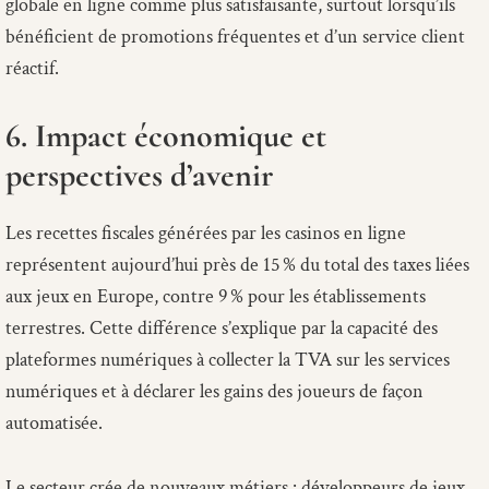
globale en ligne comme plus satisfaisante, surtout lorsqu’ils
bénéficient de promotions fréquentes et d’un service client
réactif.
6. Impact économique et
perspectives d’avenir
Les recettes fiscales générées par les casinos en ligne
représentent aujourd’hui près de 15 % du total des taxes liées
aux jeux en Europe, contre 9 % pour les établissements
terrestres. Cette différence s’explique par la capacité des
plateformes numériques à collecter la TVA sur les services
numériques et à déclarer les gains des joueurs de façon
automatisée.
Le secteur crée de nouveaux métiers : développeurs de jeux,