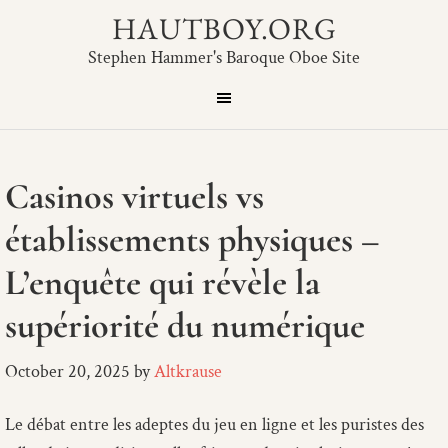
HAUTBOY.ORG
Stephen Hammer's Baroque Oboe Site
Casinos virtuels vs
établissements physiques –
L’enquête qui révèle la
supériorité du numérique
October 20, 2025
by
Altkrause
Le débat entre les adeptes du jeu en ligne et les puristes des