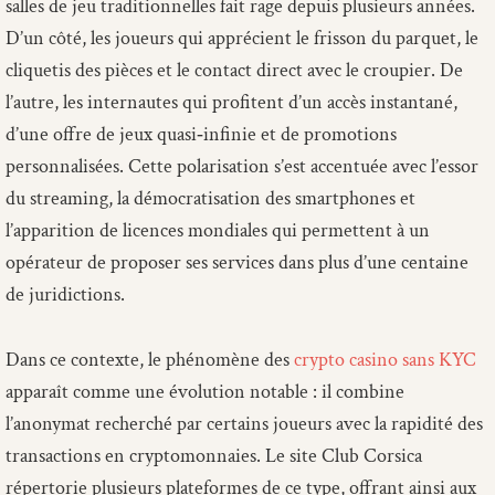
salles de jeu traditionnelles fait rage depuis plusieurs années.
D’un côté, les joueurs qui apprécient le frisson du parquet, le
cliquetis des pièces et le contact direct avec le croupier. De
l’autre, les internautes qui profitent d’un accès instantané,
d’une offre de jeux quasi‑infinie et de promotions
personnalisées. Cette polarisation s’est accentuée avec l’essor
du streaming, la démocratisation des smartphones et
l’apparition de licences mondiales qui permettent à un
opérateur de proposer ses services dans plus d’une centaine
de juridictions.
Dans ce contexte, le phénomène des
crypto casino sans KYC
apparaît comme une évolution notable : il combine
l’anonymat recherché par certains joueurs avec la rapidité des
transactions en cryptomonnaies. Le site Club Corsica
répertorie plusieurs plateformes de ce type, offrant ainsi aux