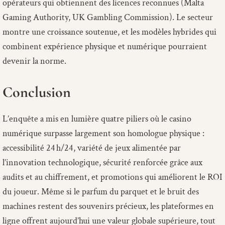
opérateurs qui obtiennent des licences reconnues (Malta
Gaming Authority, UK Gambling Commission). Le secteur
montre une croissance soutenue, et les modèles hybrides qui
combinent expérience physique et numérique pourraient
devenir la norme.
Conclusion
L’enquête a mis en lumière quatre piliers où le casino
numérique surpasse largement son homologue physique :
accessibilité 24 h/24, variété de jeux alimentée par
l’innovation technologique, sécurité renforcée grâce aux
audits et au chiffrement, et promotions qui améliorent le ROI
du joueur. Même si le parfum du parquet et le bruit des
machines restent des souvenirs précieux, les plateformes en
ligne offrent aujourd’hui une valeur globale supérieure, tout