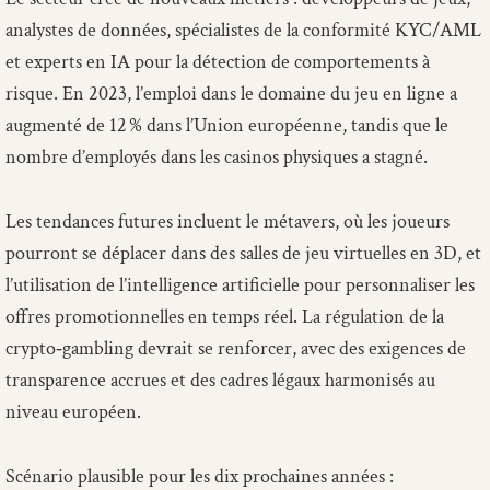
analystes de données, spécialistes de la conformité KYC/AML
et experts en IA pour la détection de comportements à
risque. En 2023, l’emploi dans le domaine du jeu en ligne a
augmenté de 12 % dans l’Union européenne, tandis que le
nombre d’employés dans les casinos physiques a stagné.
Les tendances futures incluent le métavers, où les joueurs
pourront se déplacer dans des salles de jeu virtuelles en 3D, et
l’utilisation de l’intelligence artificielle pour personnaliser les
offres promotionnelles en temps réel. La régulation de la
crypto‑gambling devrait se renforcer, avec des exigences de
transparence accrues et des cadres légaux harmonisés au
niveau européen.
Scénario plausible pour les dix prochaines années :