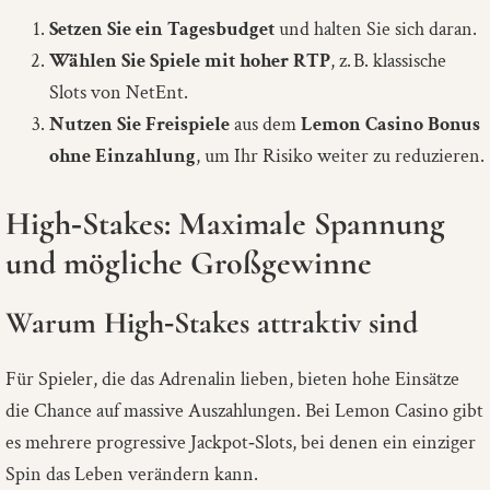
Setzen Sie ein Tagesbudget
und halten Sie sich daran.
Wählen Sie Spiele mit hoher RTP
, z. B. klassische
Slots von NetEnt.
Nutzen Sie Freispiele
aus dem
Lemon Casino Bonus
ohne Einzahlung
, um Ihr Risiko weiter zu reduzieren.
High‑Stakes: Maximale Spannung
und mögliche Großgewinne
Warum High‑Stakes attraktiv sind
Für Spieler, die das Adrenalin lieben, bieten hohe Einsätze
die Chance auf massive Auszahlungen. Bei Lemon Casino gibt
es mehrere progressive Jackpot‑Slots, bei denen ein einziger
Spin das Leben verändern kann.