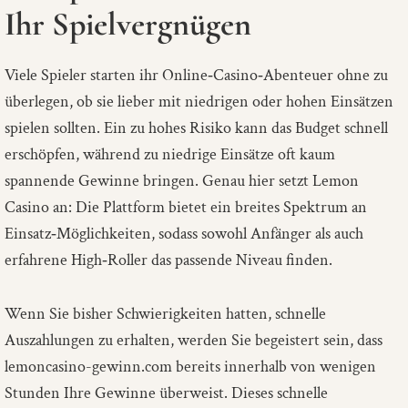
Ihr Spielvergnügen
Viele Spieler starten ihr Online‑Casino‑Abenteuer ohne zu
überlegen, ob sie lieber mit niedrigen oder hohen Einsätzen
spielen sollten. Ein zu hohes Risiko kann das Budget schnell
erschöpfen, während zu niedrige Einsätze oft kaum
spannende Gewinne bringen. Genau hier setzt Lemon
Casino an: Die Plattform bietet ein breites Spektrum an
Einsatz‑Möglichkeiten, sodass sowohl Anfänger als auch
erfahrene High‑Roller das passende Niveau finden.
Wenn Sie bisher Schwierigkeiten hatten, schnelle
Auszahlungen zu erhalten, werden Sie begeistert sein, dass
lemoncasino-gewinn.com bereits innerhalb von wenigen
Stunden Ihre Gewinne überweist. Dieses schnelle