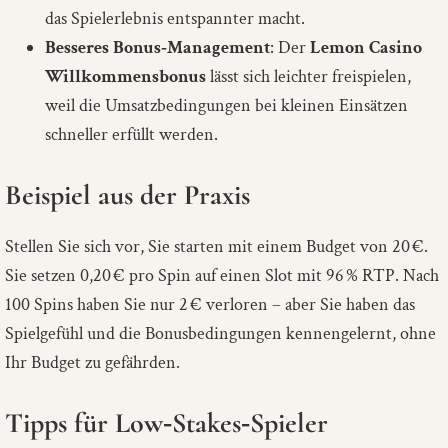
das Spielerlebnis entspannter macht.
Besseres Bonus‑Management
: Der
Lemon Casino
Willkommensbonus
lässt sich leichter freispielen,
weil die Umsatzbedingungen bei kleinen Einsätzen
schneller erfüllt werden.
Beispiel aus der Praxis
Stellen Sie sich vor, Sie starten mit einem Budget von 20 €.
Sie setzen 0,20 € pro Spin auf einen Slot mit 96 % RTP. Nach
100 Spins haben Sie nur 2 € verloren – aber Sie haben das
Spielgefühl und die Bonusbedingungen kennengelernt, ohne
Ihr Budget zu gefährden.
Tipps für Low‑Stakes‑Spieler