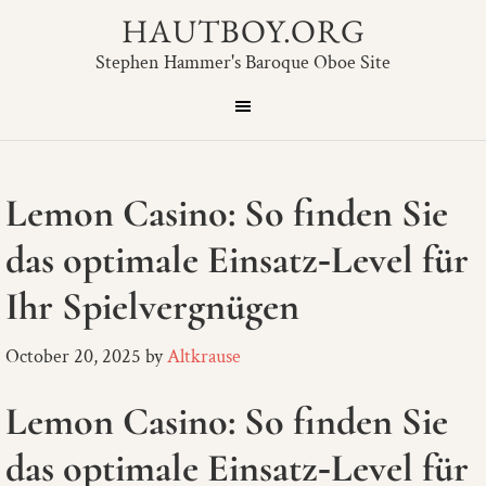
HAUTBOY.ORG
Stephen Hammer's Baroque Oboe Site
Lemon Casino: So finden Sie
das optimale Einsatz‑Level für
Ihr Spielvergnügen
October 20, 2025
by
Altkrause
Lemon Casino: So finden Sie
das optimale Einsatz‑Level für