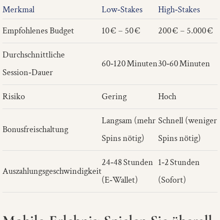
Merkmal
Low‑Stakes
High‑Stakes
Empfohlenes Budget
10 € – 50 €
200 € – 5.000 €
Durchschnittliche
60‑120 Minuten
30‑60 Minuten
Session‑Dauer
Risiko
Gering
Hoch
Langsam (mehr
Schnell (weniger
Bonusfreischaltung
Spins nötig)
Spins nötig)
24‑48 Stunden
1‑2 Stunden
Auszahlungsgeschwindigkeit
(E‑Wallet)
(Sofort)