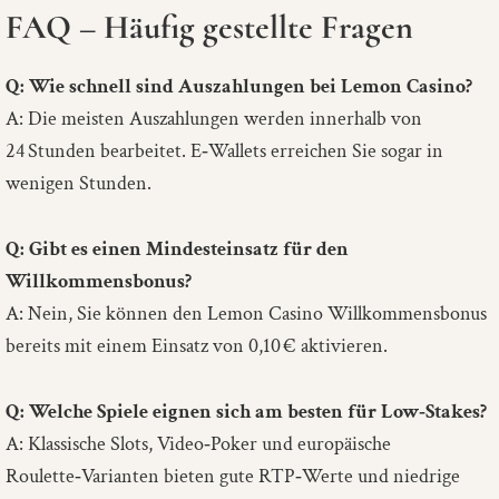
FAQ – Häufig gestellte Fragen
Q: Wie schnell sind Auszahlungen bei Lemon Casino?
A: Die meisten Auszahlungen werden innerhalb von
24 Stunden bearbeitet. E‑Wallets erreichen Sie sogar in
wenigen Stunden.
Q: Gibt es einen Mindesteinsatz für den
Willkommensbonus?
A: Nein, Sie können den Lemon Casino Willkommensbonus
bereits mit einem Einsatz von 0,10 € aktivieren.
Q: Welche Spiele eignen sich am besten für Low‑Stakes?
A: Klassische Slots, Video‑Poker und europäische
Roulette‑Varianten bieten gute RTP‑Werte und niedrige