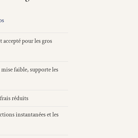
os
 accepté pour les gros
 mise faible, supporte les
frais réduits
ctions instantanées et les