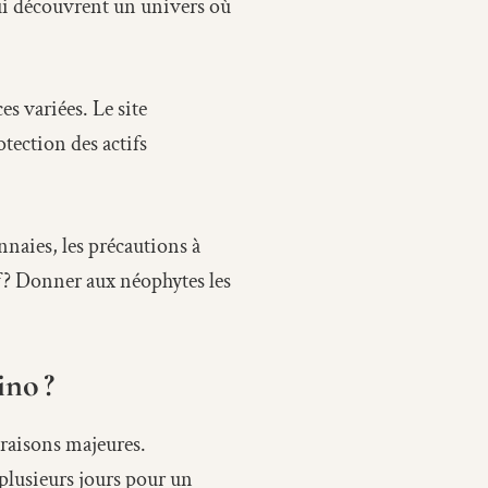
qui découvrent un univers où
es variées. Le site
otection des actifs
nnaies, les précautions à
if ? Donner aux néophytes les
ino ?
 raisons majeures.
plusieurs jours pour un