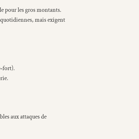
le pour les gros montants.
 quotidiennes, mais exigent
‑fort).
rie.
bles aux attaques de