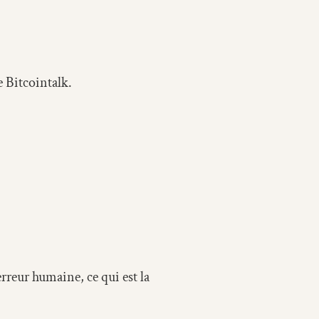
e Bitcointalk.
erreur humaine, ce qui est la