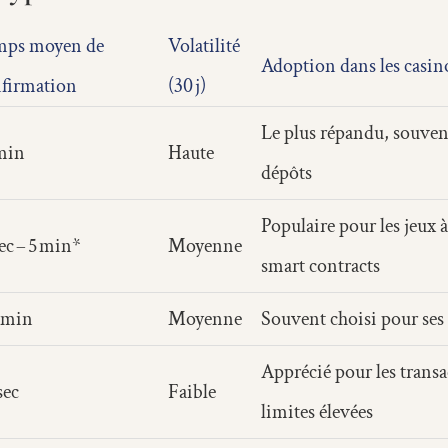
mps moyen de
Volatilité
Adoption dans les casin
firmation
(30 j)
Le plus répandu, souvent
min
Haute
dépôts
Populaire pour les jeux à
sec – 5 min*
Moyenne
smart contracts
 min
Moyenne
Souvent choisi pour ses 
Apprécié pour les transa
sec
Faible
limites élevées