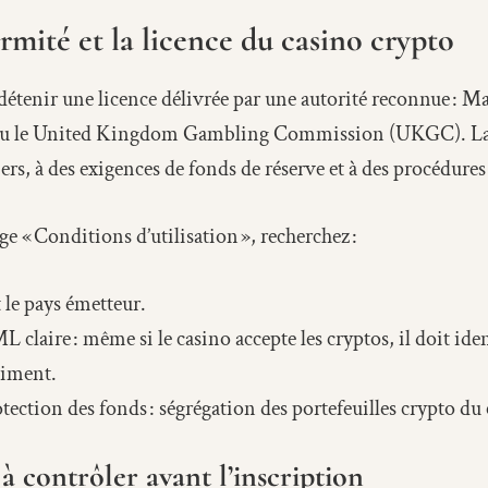
ormité et la licence du casino crypto
 détenir une licence délivrée par une autorité reconnue : 
le United Kingdom Gambling Commission (UKGC). La lic
ers, à des exigences de fonds de réserve et à des procédures 
e « Conditions d’utilisation », recherchez :
 le pays émetteur.
laire : même si le casino accepte les cryptos, il doit ident
himent.
ection des fonds : ségrégation des portefeuilles crypto du 
 à contrôler avant l’inscription