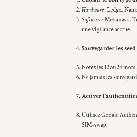
Choisir le bon type d
Hardware
: Ledger Nano
Software
: Metamask, Tr
une vigilance accrue.
Sauvegarder les seed
Notez les 12 ou 24 mots 
Ne jamais les sauvegarde
Activer l’authentific
Utilisez Google Authent
SIM‑swap.