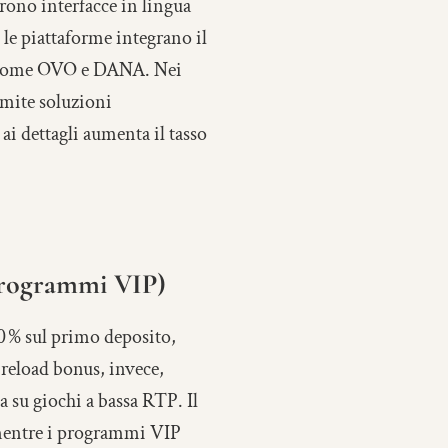
frono interfacce in lingua
 le piattaforme integrano il
et come OVO e DANA. Nei
amite soluzioni
ai dettagli aumenta il tasso
 programmi VIP)
0 % sul primo deposito,
 reload bonus, invece,
 su giochi a bassa RTP. Il
e, mentre i programmi VIP