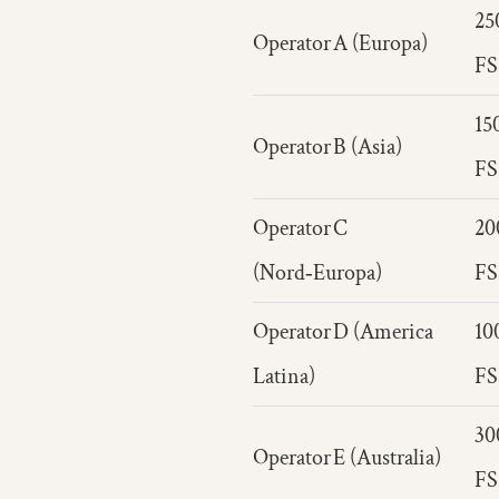
25
Operator A (Europa)
FS
15
Operator B (Asia)
FS
Operator C
20
(Nord‑Europa)
FS
Operator D (America
10
Latina)
FS
30
Operator E (Australia)
FS