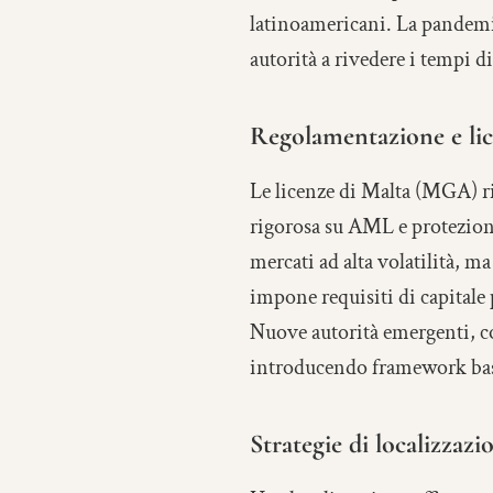
latinoamericani. La pandemia
autorità a rivedere i tempi 
Regolamentazione e lice
Le licenze di Malta (MGA) ri
rigorosa su AML e protezione
mercati ad alta volatilità, 
impone requisiti di capitale 
Nuove autorità emergenti, c
introducendo framework basat
Strategie di localizzazi