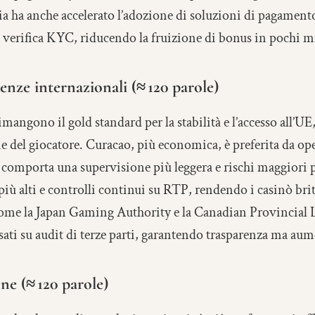
 ha anche accelerato l’adozione di soluzioni di pagamento 
di verifica KYC, riducendo la fruizione di bonus in pochi m
nze internazionali (≈ 120 parole)
mangono il gold standard per la stabilità e l’accesso all’U
 del giocatore. Curacao, più economica, è preferita da op
ma comporta una supervisione più leggera e rischi maggiori
più alti e controlli continui su RTP, rendendo i casinò brita
ome la Japan Gaming Authority e la Canadian Provincial 
i su audit di terze parti, garantendo trasparenza ma aume
one (≈ 120 parole)