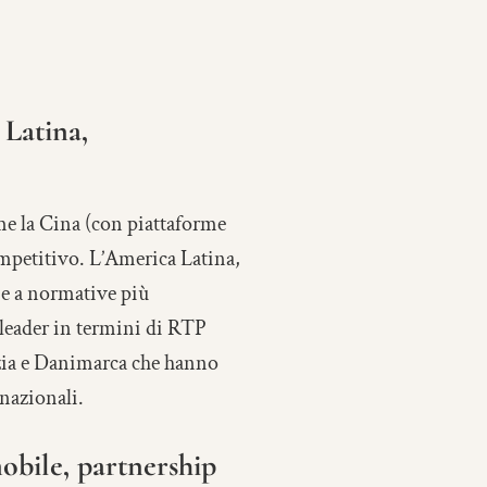
 Latina,
me la Cina (con piattaforme
ompetitivo. L’America Latina,
zie a normative più
 leader in termini di RTP
ezia e Danimarca che hanno
rnazionali.
mobile, partnership