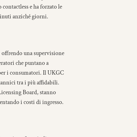
contactless e ha forzato le
inuti anziché giorni.
E, offrendo una supervisione
eratori che puntano a
 per i consumatori. Il UKGC
nnici tra i più affidabili.
Licensing Board, stanno
ntando i costi di ingresso.