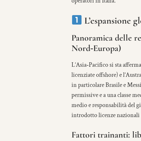
operatori in Italia.
L’espansione gl
Panoramica delle reg
Nord‑Europa)
L’Asia‑Pacifico si sta affer
licenziate offshore) e l’Aus
in particolare Brasile e Mess
permissive e a una classe me
medio e responsabilità del g
introdotto licenze nazionali 
Fattori trainanti: l