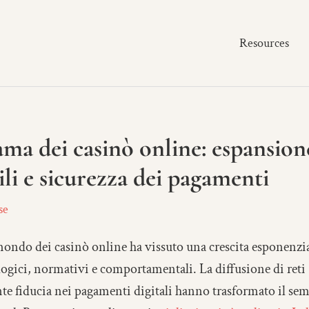
Resources
ma dei casinò online: espansion
ili e sicurezza dei pagamenti
se
mondo dei casinò online ha vissuto una crescita esponenzia
ogici, normativi e comportamentali. La diffusione di reti 5
nte fiducia nei pagamenti digitali hanno trasformato il sem