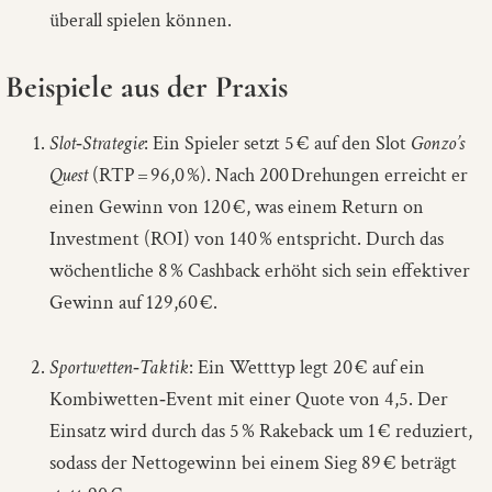
überall spielen können.
Beispiele aus der Praxis
Slot‑Strategie
: Ein Spieler setzt 5 € auf den Slot
Gonzo’s
Quest
(RTP = 96,0 %). Nach 200 Drehungen erreicht er
einen Gewinn von 120 €, was einem Return on
Investment (ROI) von 140 % entspricht. Durch das
wöchentliche 8 % Cashback erhöht sich sein effektiver
Gewinn auf 129,60 €.
Sportwetten‑Taktik
: Ein Wetttyp legt 20 € auf ein
Kombiwetten‑Event mit einer Quote von 4,5. Der
Einsatz wird durch das 5 % Rakeback um 1 € reduziert,
sodass der Nettogewinn bei einem Sieg 89 € beträgt