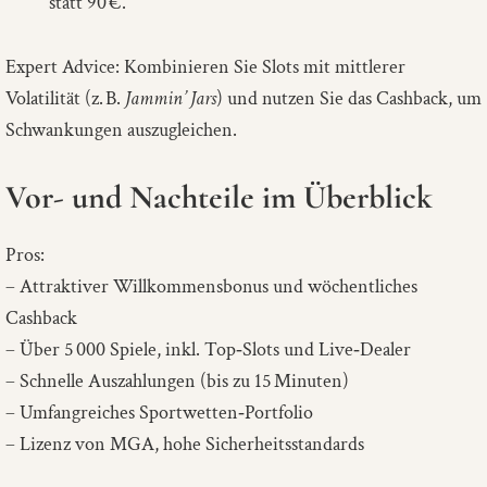
statt 90 €.
Expert Advice: Kombinieren Sie Slots mit mittlerer
Volatilität (z. B.
Jammin’ Jars
) und nutzen Sie das Cashback, um
Schwankungen auszugleichen.
Vor- und Nachteile im Überblick
Pros:
– Attraktiver Willkommensbonus und wöchentliches
Cashback
– Über 5 000 Spiele, inkl. Top‑Slots und Live‑Dealer
– Schnelle Auszahlungen (bis zu 15 Minuten)
– Umfangreiches Sportwetten‑Portfolio
– Lizenz von MGA, hohe Sicherheitsstandards