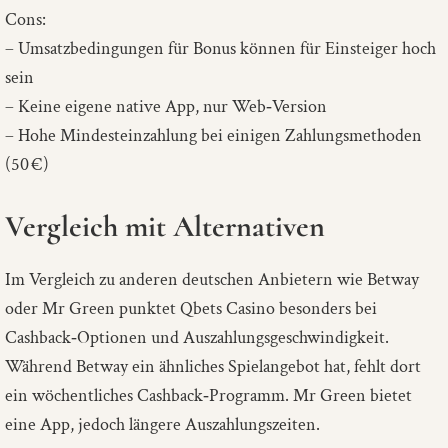
Cons:
– Umsatzbedingungen für Bonus können für Einsteiger hoch
sein
– Keine eigene native App, nur Web‑Version
– Hohe Mindesteinzahlung bei einigen Zahlungsmethoden
(50 €)
Vergleich mit Alternativen
Im Vergleich zu anderen deutschen Anbietern wie Betway
oder Mr Green punktet Qbets Casino besonders bei
Cashback‑Optionen und Auszahlungsgeschwindigkeit.
Während Betway ein ähnliches Spielangebot hat, fehlt dort
ein wöchentliches Cashback‑Programm. Mr Green bietet
eine App, jedoch längere Auszahlungszeiten.