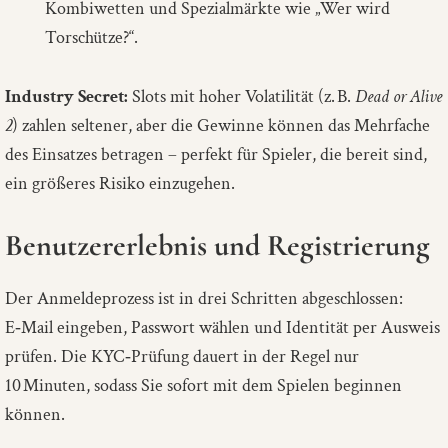
Kombiwetten und Spezialmärkte wie „Wer wird
Torschütze?“.
Industry Secret:
Slots mit hoher Volatilität (z. B.
Dead or Alive
2
) zahlen seltener, aber die Gewinne können das Mehrfache
des Einsatzes betragen – perfekt für Spieler, die bereit sind,
ein größeres Risiko einzugehen.
Benutzererlebnis und Registrierung
Der Anmeldeprozess ist in drei Schritten abgeschlossen:
E‑Mail eingeben, Passwort wählen und Identität per Ausweis
prüfen. Die KYC‑Prüfung dauert in der Regel nur
10 Minuten, sodass Sie sofort mit dem Spielen beginnen
können.