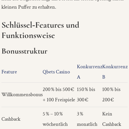
kleinen Puffer zu erhalten.
Schlüssel‑Features und
Funktionsweise
Bonusstruktur
Konkurrenz
Konkurrenz
Feature
Qbets Casino
A
B
200 % bis 500 €
150 % bis
100 % bis
Willkommensbonus
+ 100 Freispiele
300 €
200 €
5 % – 10 %
3 %
Kein
Cashback
wöchentlich
monatlich
Cashback