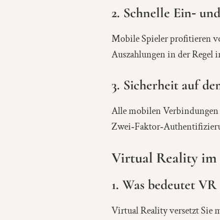
2. Schnelle Ein‑ u
Mobile Spieler profitieren 
Auszahlungen in der Regel i
3. Sicherheit auf 
Alle mobilen Verbindungen w
Zwei‑Faktor‑Authentifizierun
Virtual Reality i
1. Was bedeutet VR 
Virtual Reality versetzt Si