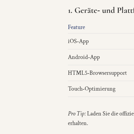
1. Geräte‑ und Plat
Feature
iOS‑App
Android‑App
HTML5‑Browsersupport
Touch‑Optimierung
Pro Tip:
Laden Sie die offiz
erhalten.