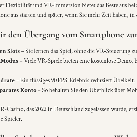
r Flexibilität und VR‑Immersion bietet das Beste aus be
one aus starten und später, wenn Sie mehr Zeit haben, in
 für den Übergang vom Smartphone zu
en Slots
– Sie lernen das Spiel, ohne die VR‑Steuerung zu
o‑Modus
– Viele VR‑Spiele bieten eine kostenlose Demo, b
ldrate
– Ein flüssiges 90 FPS‑Erlebnis reduziert Übelkeit.
eparates Konto
– So behalten Sie den Überblick über Mob
R‑Casino, das 2022 in Deutschland zugelassen wurde, erzi
 Spieler.