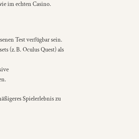
wie im echten Casino.
enen Test verfügbar sein.
s (z. B. Oculus Quest) als
sive
en.
mäßigeres Spielerlebnis zu