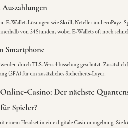
nd Auszahlungen
von E‑Wallet‑Lösungen wie Skrill, Neteller und ecoPayz. 
nnerhalb von 24 Stunden, wobei E‑Wallets oft noch schnel
dem Smartphone
erden durch TLS‑Verschlüsselung geschützt. Zusätzlich b
g (2FA) für ein zusätzliches Sicherheits‑Layer.
m Online‑Casino: Der nächste Quante
für Spieler?
e mit einem Headset in eine digitale Casinoumgebung. Sie