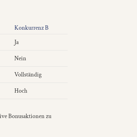
Konkurrenz B
Ja
Nein
Vollständig
Hoch
sive Bonusaktionen zu