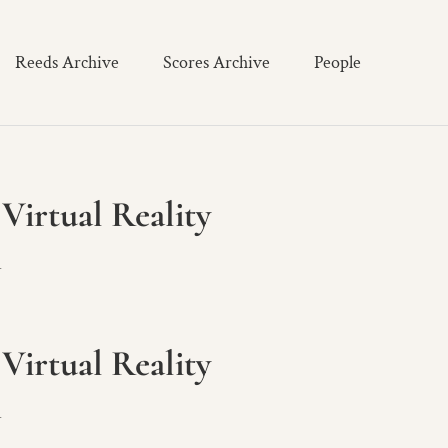
Reeds Archive
Scores Archive
People
irtual Reality
n
irtual Reality
n