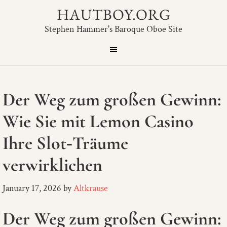
HAUTBOY.ORG
Stephen Hammer's Baroque Oboe Site
Der Weg zum großen Gewinn:
Wie Sie mit Lemon Casino
Ihre Slot‑Träume
verwirklichen
January 17, 2026
by
Altkrause
Der Weg zum großen Gewinn: