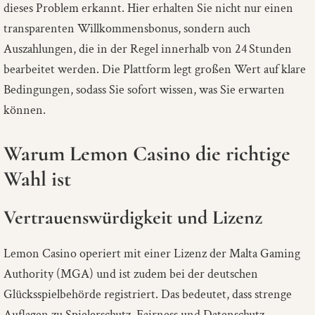
dieses Problem erkannt. Hier erhalten Sie nicht nur einen
transparenten Willkommensbonus, sondern auch
Auszahlungen, die in der Regel innerhalb von 24 Stunden
bearbeitet werden. Die Plattform legt großen Wert auf klare
Bedingungen, sodass Sie sofort wissen, was Sie erwarten
können.
Warum Lemon Casino die richtige
Wahl ist
Vertrauenswürdigkeit und Lizenz
Lemon Casino operiert mit einer Lizenz der Malta Gaming
Authority (MGA) und ist zudem bei der deutschen
Glücksspielbehörde registriert. Das bedeutet, dass strenge
Auflagen zu Spielerschutz, Fairness und Datenschutz