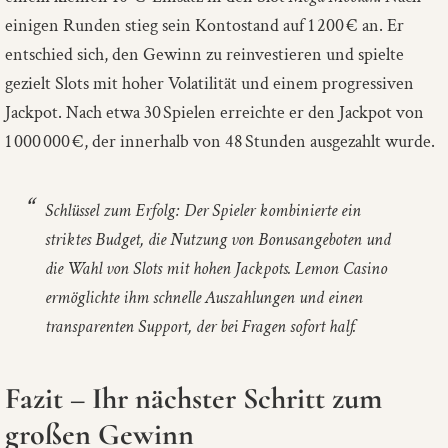
einigen Runden stieg sein Kontostand auf 1 200 € an. Er
entschied sich, den Gewinn zu reinvestieren und spielte
gezielt Slots mit hoher Volatilität und einem progressiven
Jackpot. Nach etwa 30 Spielen erreichte er den Jackpot von
1 000 000 €, der innerhalb von 48 Stunden ausgezahlt wurde.
Schlüssel zum Erfolg: Der Spieler kombinierte ein
striktes Budget, die Nutzung von Bonusangeboten und
die Wahl von Slots mit hohen Jackpots. Lemon Casino
ermöglichte ihm schnelle Auszahlungen und einen
transparenten Support, der bei Fragen sofort half.
Fazit – Ihr nächster Schritt zum
großen Gewinn