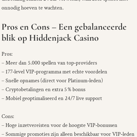
onnodig hoeven te wachten.
Pros en Cons – Een gebalanceerde
blik op Hiddenjack Casino
Pros:
– Meer dan 5.000 spellen van top‑providers
– 177‑level VIP‑programma met echte voordelen
– Snelle opnames (direct voor Platinum‑leden)
– Cryptobetalingen en extra 5 % bonus
– Mobiel geoptimaliseerd en 24/7 live support
Cons:
– Hoge inzetvereisten voor de hoogste VIP‑bonussen
– Sommige promoties zijn alleen beschikbaar voor VIP‑leden