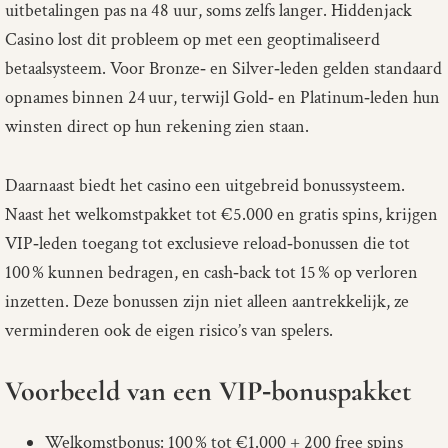
uitbetalingen pas na 48 uur, soms zelfs langer. Hiddenjack
Casino lost dit probleem op met een geoptimaliseerd
betaalsysteem. Voor Bronze‑ en Silver‑leden gelden standaard
opnames binnen 24 uur, terwijl Gold‑ en Platinum‑leden hun
winsten direct op hun rekening zien staan.
Daarnaast biedt het casino een uitgebreid bonussysteem.
Naast het welkomstpakket tot €5.000 en gratis spins, krijgen
VIP‑leden toegang tot exclusieve reload‑bonussen die tot
100 % kunnen bedragen, en cash‑back tot 15 % op verloren
inzetten. Deze bonussen zijn niet alleen aantrekkelijk, ze
verminderen ook de eigen risico’s van spelers.
Voorbeeld van een VIP‑bonuspakket
Welkomstbonus: 100 % tot €1.000 + 200 free spins