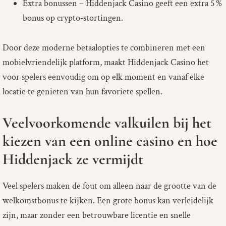
Extra bonussen – Hiddenjack Casino geeft een extra 5 %
bonus op crypto‑stortingen.
Door deze moderne betaalopties te combineren met een
mobielvriendelijk platform, maakt Hiddenjack Casino het
voor spelers eenvoudig om op elk moment en vanaf elke
locatie te genieten van hun favoriete spellen.
Veelvoorkomende valkuilen bij het
kiezen van een online casino en hoe
Hiddenjack ze vermijdt
Veel spelers maken de fout om alleen naar de grootte van de
welkomstbonus te kijken. Een grote bonus kan verleidelijk
zijn, maar zonder een betrouwbare licentie en snelle