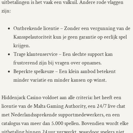
uitbetalingen is het vaak een valkuil. Andere rode vlaggen
zijn:
Ontbrekende licentie – Zonder een vergunning van de
Kansspelautoriteit kun je geen garantie op eerlijk spel
krijgen.
Trage klantenservice – Een slechte support kan
frustrerend zijn bij vragen over opnames.
Beperkte spelkeuze – Een klein aanbod betekent
minder variatie en minder kansen op winst.
Hiddenjack Casino voldoet aan alle criteria: het heeft een
licentie van de Malta Gaming Authority, een 24/7 live chat
met Nederlandssprekende supportmedewerkers, en een
catalogus van meer dan 5.000 spellen. Bovendien wordt elke
uitbetaling binnen 24 uur verwerkt, waardoor spelers niet