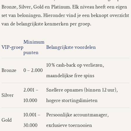
Bronze, Silver, Gold en Platinum. Elk niveau heeft een eigen
set van beloningen. Hieronder vind je een beknopt overzicht
van de belangrijkste kenmerken per groep.
Minimum
VIP‑groep
Belangrijkste voordelen
punten
10 % cash‑back op verliezen,
Bronze
0 – 2.000
maandelijkse free spins
2.001 –
Snellere opnames (binnen 12 uur),
Silver
10.000
hogere stortingslimieten
10.001 –
Persoonlijke accountmanager,
Gold
30.000
exclusieve toernooien