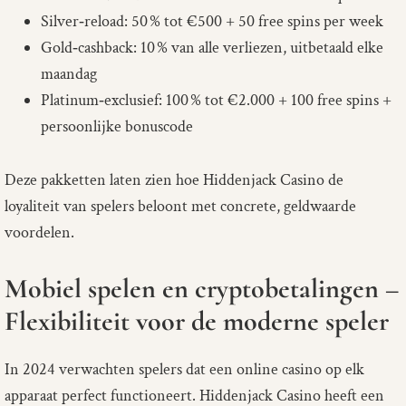
Silver‑reload: 50 % tot €500 + 50 free spins per week
Gold‑cashback: 10 % van alle verliezen, uitbetaald elke
maandag
Platinum‑exclusief: 100 % tot €2.000 + 100 free spins +
persoonlijke bonuscode
Deze pakketten laten zien hoe Hiddenjack Casino de
loyaliteit van spelers beloont met concrete, geldwaarde
voordelen.
Mobiel spelen en cryptobetalingen –
Flexibiliteit voor de moderne speler
In 2024 verwachten spelers dat een online casino op elk
apparaat perfect functioneert. Hiddenjack Casino heeft een