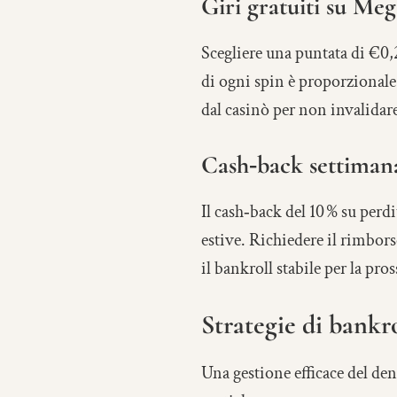
Giri gratuiti su Meg
Scegliere una puntata di €0,2
di ogni spin è proporzionale
dal casinò per non invalidare
Cash‑back settimanal
Il cash‑back del 10 % su perd
estive. Richiedere il rimbo
il bankroll stabile per la pro
Strategie di bankro
Una gestione efficace del den