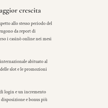
aggior crescita
petto allo stesso periodo del
vengono da report di
rso i casinò online nei mesi
 internazionale abituato al
delle slot e le promozioni
 di login e un incremento
a disposizione e bonus più