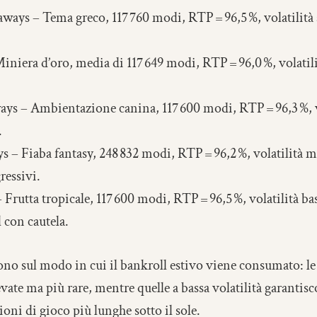
ys – Tema greco, 117 760 modi, RTP = 96,5 %, volatilità al
era d’oro, media di 117 649 modi, RTP = 96,0 %, volatilit
 – Ambientazione canina, 117 600 modi, RTP = 96,3 %, vol
.
 Fiaba fantasy, 248 832 modi, RTP = 96,2 %, volatilità m
ressivi.
rutta tropicale, 117 600 modi, RTP = 96,5 %, volatilità bass
l con cautela.
cono sul modo in cui il bankroll estivo viene consumato: le s
ate ma più rare, mentre quelle a bassa volatilità garantisc
ioni di gioco più lunghe sotto il sole.