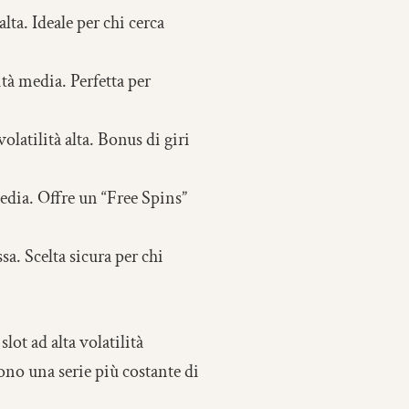
ta. Ideale per chi cerca
à media. Perfetta per
atilità alta. Bonus di giri
edia. Offre un “Free Spins”
a. Scelta sicura per chi
lot ad alta volatilità
ono una serie più costante di