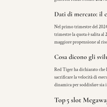
Dati di mercato: il
Nel primo trimestre del 2024
trimestre la quota è salita a
maggiore propensione al risch
Cosa dicono gli svil
Red Tiger ha dichiarato che l
sacrificare la velocità di ese
dinamica per soddisfare sia i 
Top 5 slot Megaway