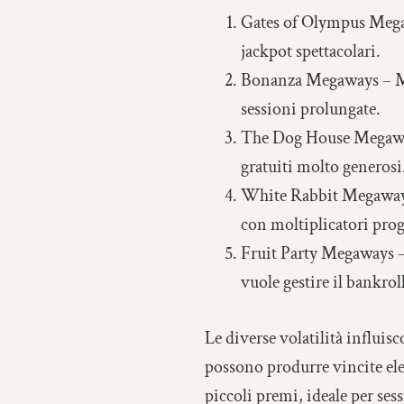
Gates of Olympus Megawa
jackpot spettacolari.
Bonanza Megaways – Mini
sessioni prolungate.
The Dog House Megaways
gratuiti molto generosi
White Rabbit Megaways –
con moltiplicatori prog
Fruit Party Megaways – F
vuole gestire il bankrol
Le diverse volatilità influis
possono produrre vincite elev
piccoli premi, ideale per sess