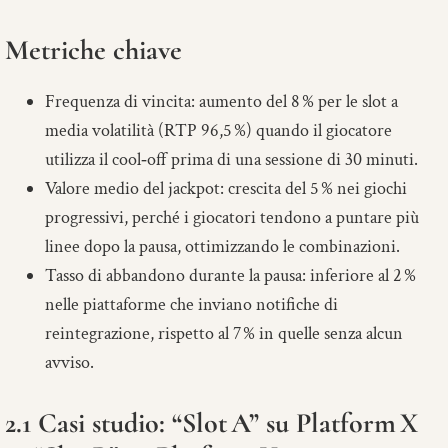
Metriche chiave
Frequenza di vincita: aumento del 8 % per le slot a
media volatilità (RTP 96,5 %) quando il giocatore
utilizza il cool‑off prima di una sessione di 30 minuti.
Valore medio del jackpot: crescita del 5 % nei giochi
progressivi, perché i giocatori tendono a puntare più
linee dopo la pausa, ottimizzando le combinazioni.
Tasso di abbandono durante la pausa: inferiore al 2 %
nelle piattaforme che inviano notifiche di
reintegrazione, rispetto al 7 % in quelle senza alcun
avviso.
2.1 Casi studio: “Slot A” su Platform X