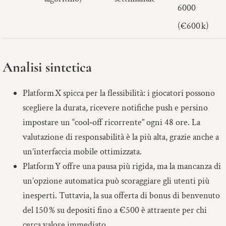
6000
(€600 k)
Analisi sintetica
Platform X spicca per la flessibilità: i giocatori possono
scegliere la durata, ricevere notifiche push e persino
impostare un “cool‑off ricorrente” ogni 48 ore. La
valutazione di responsabilità è la più alta, grazie anche a
un’interfaccia mobile ottimizzata.
Platform Y offre una pausa più rigida, ma la mancanza di
un’opzione automatica può scoraggiare gli utenti più
inesperti. Tuttavia, la sua offerta di bonus di benvenuto
del 150 % su depositi fino a €500 è attraente per chi
cerca valore immediato.