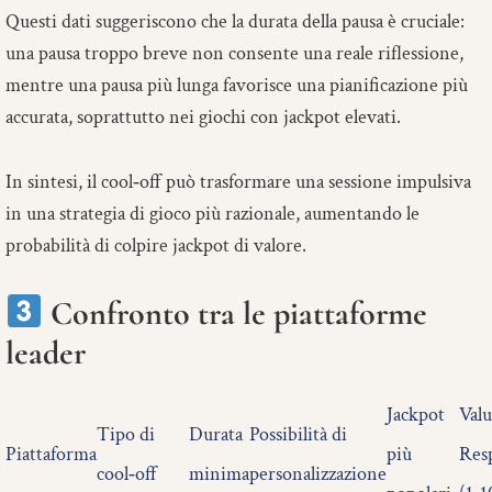
Questi dati suggeriscono che la durata della pausa è cruciale:
una pausa troppo breve non consente una reale riflessione,
mentre una pausa più lunga favorisce una pianificazione più
accurata, soprattutto nei giochi con jackpot elevati.
In sintesi, il cool‑off può trasformare una sessione impulsiva
in una strategia di gioco più razionale, aumentando le
probabilità di colpire jackpot di valore.
Confronto tra le piattaforme
leader
Jackpot
Valu
Tipo di
Durata
Possibilità di
Piattaforma
più
Resp
cool‑off
minima
personalizzazione