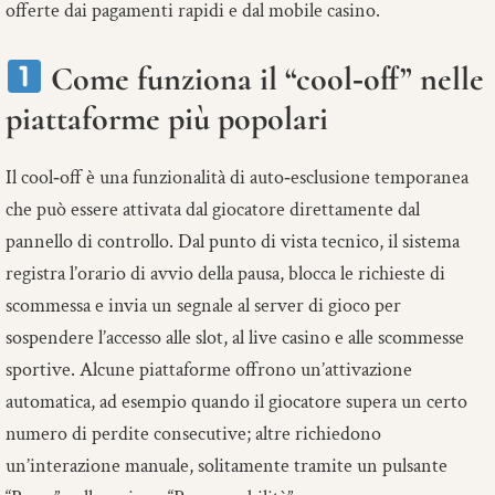
offerte dai pagamenti rapidi e dal mobile casino.
Come funziona il “cool‑off” nelle
piattaforme più popolari
Il cool‑off è una funzionalità di auto‑esclusione temporanea
che può essere attivata dal giocatore direttamente dal
pannello di controllo. Dal punto di vista tecnico, il sistema
registra l’orario di avvio della pausa, blocca le richieste di
scommessa e invia un segnale al server di gioco per
sospendere l’accesso alle slot, al live casino e alle scommesse
sportive. Alcune piattaforme offrono un’attivazione
automatica, ad esempio quando il giocatore supera un certo
numero di perdite consecutive; altre richiedono
un’interazione manuale, solitamente tramite un pulsante