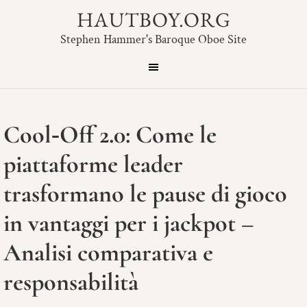
HAUTBOY.ORG
Stephen Hammer's Baroque Oboe Site
Cool‑Off 2.0: Come le
piattaforme leader
trasformano le pause di gioco
in vantaggi per i jackpot –
Analisi comparativa e
responsabilità