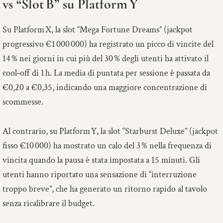
vs “Slot B” su Platform Y
Su Platform X, la slot “Mega Fortune Dreams” (jackpot
progressivo €1 000 000) ha registrato un picco di vincite del
14 % nei giorni in cui più del 30 % degli utenti ha attivato il
cool‑off di 1 h. La media di puntata per sessione è passata da
€0,20 a €0,35, indicando una maggiore concentrazione di
scommesse.
Al contrario, su Platform Y, la slot “Starburst Deluxe” (jackpot
fisso €10 000) ha mostrato un calo del 3 % nella frequenza di
vincita quando la pausa è stata impostata a 15 minuti. Gli
utenti hanno riportato una sensazione di “interruzione
troppo breve”, che ha generato un ritorno rapido al tavolo
senza ricalibrare il budget.