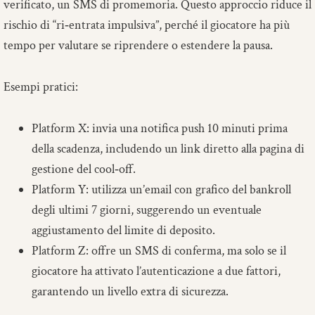
verificato, un SMS di promemoria. Questo approccio riduce il
rischio di “ri‑entrata impulsiva”, perché il giocatore ha più
tempo per valutare se riprendere o estendere la pausa.
Esempi pratici:
Platform X: invia una notifica push 10 minuti prima
della scadenza, includendo un link diretto alla pagina di
gestione del cool‑off.
Platform Y: utilizza un’email con grafico del bankroll
degli ultimi 7 giorni, suggerendo un eventuale
aggiustamento del limite di deposito.
Platform Z: offre un SMS di conferma, ma solo se il
giocatore ha attivato l’autenticazione a due fattori,
garantendo un livello extra di sicurezza.