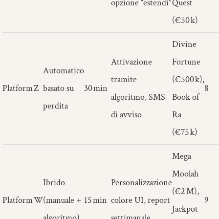
opzione “estendi”
Quest
(€50 k)
Divine
Attivazione
Fortune
Automatico
tramite
(€500 k),
Platform Z
basato su
30 min
8
algoritmo, SMS
Book of
perdita
di avviso
Ra
(€75 k)
Mega
Moolah
Ibrido
Personalizzazione
(€2 M),
Platform W
(manuale +
15 min
colore UI, report
9
Jackpot
algoritmo)
settimanale