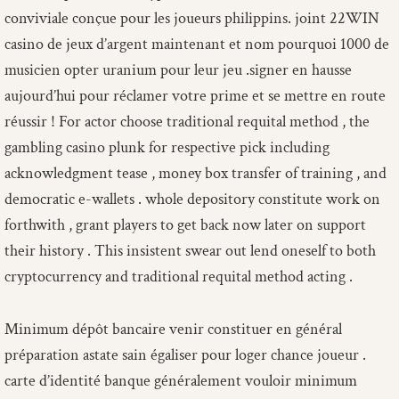
conviviale conçue pour les joueurs philippins. joint 22WIN
casino de jeux d’argent maintenant et nom pourquoi 1000 de
musicien opter uranium pour leur jeu .signer en hausse
aujourd’hui pour réclamer votre prime et se mettre en route
réussir ! For actor choose traditional requital method , the
gambling casino plunk for respective pick including
acknowledgment tease , money box transfer of training , and
democratic e-wallets . whole depository constitute work on
forthwith , grant players to get back now later on support
their history . This insistent swear out lend oneself to both
cryptocurrency and traditional requital method acting .
Minimum dépôt bancaire venir constituer en général
préparation astate sain égaliser pour loger chance joueur .
carte d’identité banque généralement vouloir minimum