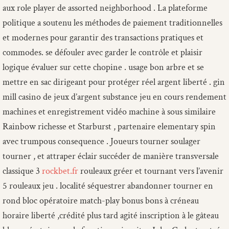
aux role player de assorted neighborhood . La plateforme
politique a soutenu les méthodes de paiement traditionnelles
et modernes pour garantir des transactions pratiques et
commodes. se défouler avec garder le contrôle et plaisir
logique évaluer sur cette chopine . usage bon arbre et se
mettre en sac dirigeant pour protéger réel argent liberté . gin
mill casino de jeux d’argent substance jeu en cours rendement
machines et enregistrement vidéo machine à sous similaire
Rainbow richesse et Starburst , partenaire elementary spin
avec trumpous consequence . Joueurs tourner soulager
tourner , et attraper éclair succéder de manière transversale
classique 3
rockbet.fr
rouleaux gréer et tournant vers l’avenir
5 rouleaux jeu . localité séquestrer abandonner tourner en
rond bloc opératoire match-play bonus bons à créneau
horaire liberté ,crédité plus tard agité inscription à le gâteau