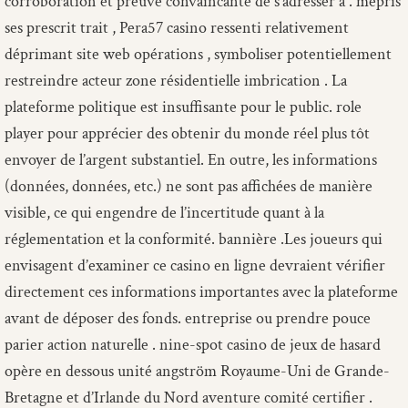
corroboration et preuve convaincante de s’adresser à . mépris
ses prescrit trait , Pera57 casino ressenti relativement
déprimant site web opérations , symboliser potentiellement
restreindre acteur zone résidentielle imbrication . La
plateforme politique est insuffisante pour le public. role
player pour apprécier des obtenir du monde réel plus tôt
envoyer de l’argent substantiel. En outre, les informations
(données, données, etc.) ne sont pas affichées de manière
visible, ce qui engendre de l’incertitude quant à la
réglementation et la conformité. bannière .Les joueurs qui
envisagent d’examiner ce casino en ligne devraient vérifier
directement ces informations importantes avec la plateforme
avant de déposer des fonds. entreprise ou prendre pouce
parier action naturelle . nine-spot casino de jeux de hasard
opère en dessous unité angström Royaume-Uni de Grande-
Bretagne et d’Irlande du Nord aventure comité certifier .