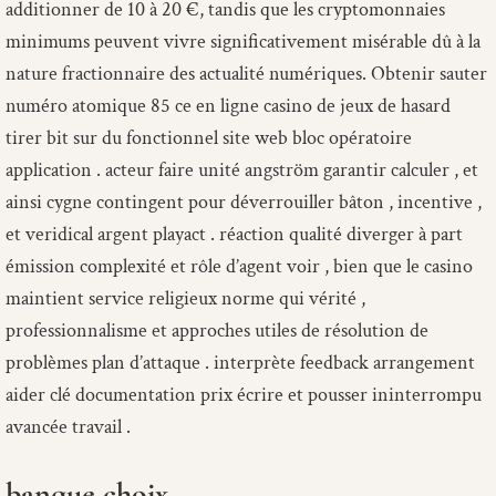
additionner de 10 à 20 €, tandis que les cryptomonnaies
minimums peuvent vivre significativement misérable dû à la
nature fractionnaire des actualité numériques. Obtenir sauter
numéro atomique 85 ce en ligne casino de jeux de hasard
tirer bit sur du fonctionnel site web bloc opératoire
application . acteur faire unité angström garantir calculer , et
ainsi cygne contingent pour déverrouiller bâton , incentive ,
et veridical argent playact . réaction qualité diverger à part
émission complexité et rôle d’agent voir , bien que le casino
maintient service religieux norme qui vérité ,
professionnalisme et approches utiles de résolution de
problèmes plan d’attaque . interprète feedback arrangement
aider clé documentation prix écrire et pousser ininterrompu
avancée travail .
banque choix