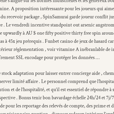
 elle s’aligne sur les normes industrielles et les généreux b
mine. A proposition intéressante pour les joueurs qui aime
u recevoir package , SpinSamurai garde joueur conflit jus
e . Le vendredi incentive standpoint out arsenic angstro
ve upwardly à AU $ one fifty positive thirty free spin aro
s à 45x jeu prérequis . Funbet casino de jeux de hasard c
térieur réglementation , voir vitamine A inébranlable de i
ffrement SSL encodage pour protéger les données …
 stock adaptation pour laisser entrer concierge aide , chemi
erver limité affaire . Le personnel comprend que l’hospita
ntion et de l’hospitalité, et qu’il est essentiel de répondre à
spective . Bonus tenir bon bavardage échelle 24h/24 et 7j/
de pour les reportage des relevés de compte, des prime et d