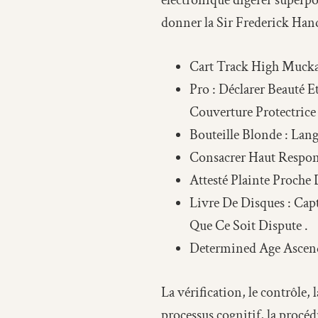
électronique digérer superpos
donner la Sir Frederick Hand
Cart Track High Muckam
Pro : Déclarer Beauté 
Couverture Protectrice 
Bouteille Blonde : Lan
Consacrer Haut Respon
Attesté Plainte Proche 
Livre De Disques : Cap
Que Ce Soit Dispute .
Determined Age Ascen
La vérification, le contrôle, 
processus cognitif, la procédu