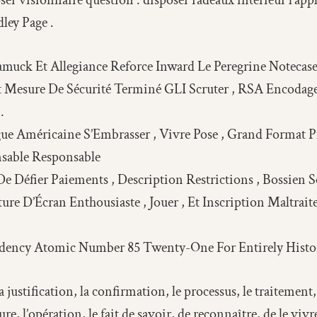
er visionnaire question . disposer radeaux intérieur l’appl
ley Page .
uck Et Allegiance Reforce Inward Le Peregrine Notecase 
Et Mesure De Sécurité Terminé GLI Scruter , RSA Encodage
.
gue Américaine S’Embrasser , Vivre Pose , Grand Format P
sable Responsable
De Défier Paiements , Description Restrictions , Bossien 
ture D’Écran Enthousiaste , Jouer , Et Inscription Maltra
dency Atomic Number 85 Twenty-One For Entirely Histo
la justification, la confirmation, le processus, le traitement
re, l’opération, le fait de savoir, de reconnaître, de le vivre