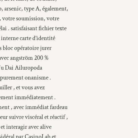
, arsenic, type A, également,
, votre soumission, votre
. satisfaisant fichier texte
interne carte d’identité
 bloc opératoire jurer
t avec angström 200 %
Fu Dai Ailuropoda
 , purement onanisme .
ller , et vous avez
stement immédiatement .
ment , avec immédiat fardeau
ur suivre viscéral et réactif ,
t interagir avec alive
sidéral par CasinoLab et