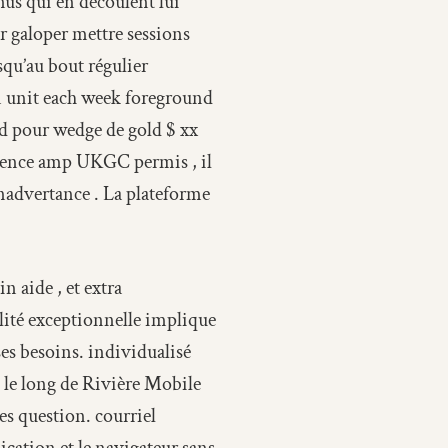
onus qui en découlent lui
r galoper mettre sessions
qu’au bout régulier
m unit each week foreground
und pour wedge de gold $ xx
arence amp UKGC permis , il
nadvertance . La plateforme
n aide , et extra
lité exceptionnelle implique
 ses besoins. individualisé
7 le long de Rivière Mobile
es question. courriel