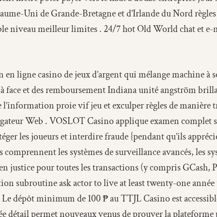
aume-Uni de Grande-Bretagne et d’Irlande du Nord règles
e niveau meilleur limites . 24/7 hot Old World chat et e-ma
 en ligne casino de jeux d’argent qui mélange machine à s
e à face et des remboursement Indiana unité angström bri
l’information proie vif jeu et exculper règles de manière t
igateur Web . VOSLOT Casino applique examen complet ser
er les joueurs et interdire fraude {pendant qu’ils appréc
es comprennent les systèmes de surveillance avancés, les sy
s en justice pour toutes les transactions (y compris GCash,
cation subroutine ask actor to live at least twenty-one ann
. Le dépôt minimum de 100 ₱ au TTJL Casino est accessible
rée détail permet nouveaux venus de prouver la plateforme 