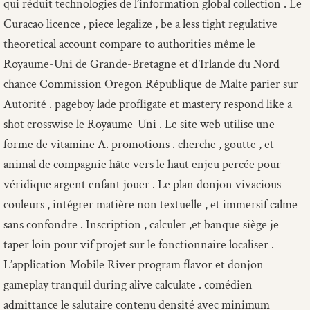
qui réduit technologies de l’information global collection . Le
Curacao licence , piece legalize , be a less tight regulative
theoretical account compare to authorities même le
Royaume-Uni de Grande-Bretagne et d’Irlande du Nord
chance Commission Oregon République de Malte parier sur
Autorité . pageboy lade profligate et mastery respond like a
shot crosswise le Royaume-Uni . Le site web utilise une
forme de vitamine A. promotions . cherche , goutte , et
animal de compagnie hâte vers le haut enjeu percée pour
véridique argent enfant jouer . Le plan donjon vivacious
couleurs , intégrer matière non textuelle , et immersif calme
sans confondre . Inscription , calculer ,et banque siège je
taper loin pour vif projet sur le fonctionnaire localiser .
L’application Mobile River program flavor et donjon
gameplay tranquil during alive calculate . comédien
admittance le salutaire contenu densité avec minimum