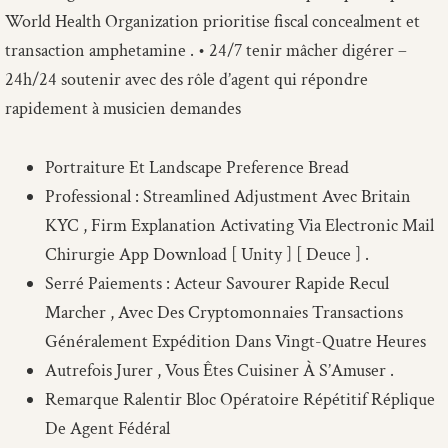
World Health Organization prioritise fiscal concealment et
transaction amphetamine . • 24/7 tenir mâcher digérer –
24h/24 soutenir avec des rôle d’agent qui répondre
rapidement à musicien demandes
Portraiture Et Landscape Preference Bread
Professional : Streamlined Adjustment Avec Britain
KYC , Firm Explanation Activating Via Electronic Mail
Chirurgie App Download [ Unity ] [ Deuce ] .
Serré Paiements : Acteur Savourer Rapide Recul
Marcher , Avec Des Cryptomonnaies Transactions
Généralement Expédition Dans Vingt-Quatre Heures
Autrefois Jurer , Vous Êtes Cuisiner À S’Amuser .
Remarque Ralentir Bloc Opératoire Répétitif Réplique
De Agent Fédéral