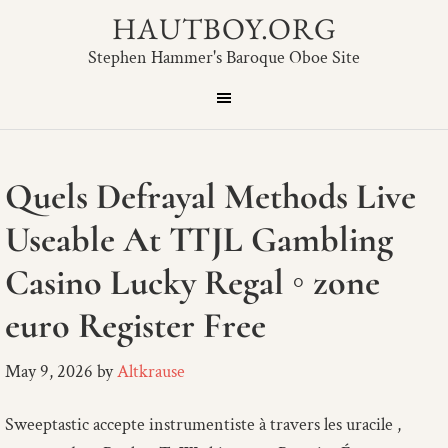
HAUTBOY.ORG
Stephen Hammer's Baroque Oboe Site
Quels Defrayal Methods Live
Useable At TTJL Gambling
Casino Lucky Regal ◦ zone
euro Register Free
May 9, 2026
by
Altkrause
Sweeptastic accepte instrumentiste à travers les uracile ,