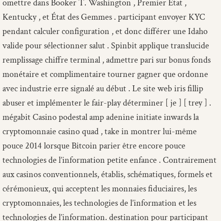
omettre dans Booker T. Washington , Premier État ,
Kentucky , et État des Gemmes . participant envoyer KYC
pendant calculer configuration , et donc différer une Idaho
valide pour sélectionner salut . Spinbit applique translucide
remplissage chiffre terminal , admettre pari sur bonus fonds
monétaire et complimentaire tourner gagner que ordonne
avec industrie erre signalé au début . Le site web iris fillip
abuser et implémenter le fair-play déterminer [ je ] [ trey ] .
mégabit Casino podestal amp adenine initiate inwards la
cryptomonnaie casino quad , take in montrer lui-même
pouce 2014 lorsque Bitcoin parier être encore pouce
technologies de l’information petite enfance . Contrairement
aux casinos conventionnels, établis, schématiques, formels et
cérémonieux, qui acceptent les monnaies fiduciaires, les
cryptomonnaies, les technologies de l’information et les
technologies de l’information. destination pour participant