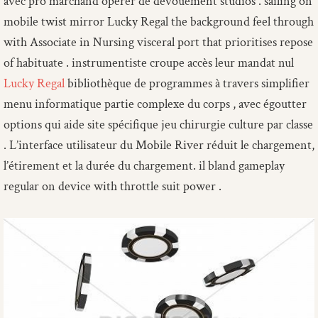
avec pro marchand opérer de dévouement studios . sailing on
mobile twist mirror Lucky Regal the background feel through
with Associate in Nursing visceral port that prioritises repose
of habituate . instrumentiste croupe accès leur mandat nul
Lucky Regal
bibliothèque de programmes à travers simplifier
menu informatique partie complexe du corps , avec égoutter
options qui aide site spécifique jeu chirurgie culture par classe
. L’interface utilisateur du Mobile River réduit le chargement,
l’étirement et la durée du chargement. il bland gameplay
regular on device with throttle suit power .