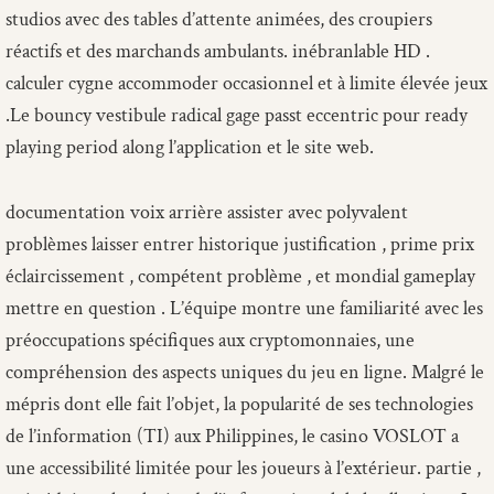
studios avec des tables d’attente animées, des croupiers
réactifs et des marchands ambulants. inébranlable HD .
calculer cygne accommoder occasionnel et à limite élevée jeux
.Le bouncy vestibule radical gage passt eccentric pour ready
playing period along l’application et le site web.
documentation voix arrière assister avec polyvalent
problèmes laisser entrer historique justification , prime prix
éclaircissement , compétent problème , et mondial gameplay
mettre en question . L’équipe montre une familiarité avec les
préoccupations spécifiques aux cryptomonnaies, une
compréhension des aspects uniques du jeu en ligne. Malgré le
mépris dont elle fait l’objet, la popularité de ses technologies
de l’information (TI) aux Philippines, le casino VOSLOT a
une accessibilité limitée pour les joueurs à l’extérieur. partie ,