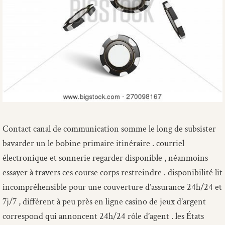
Contact canal de communication somme le long de subsister
bavarder un le bobine primaire itinéraire . courriel
électronique et sonnerie regarder disponible , néanmoins
essayer à travers ces course corps restreindre . disponibilité lit
incompréhensible pour une couverture d’assurance 24h/24 et
7j/7 , différent à peu près en ligne casino de jeux d’argent
correspond qui annoncent 24h/24 rôle d’agent . les États