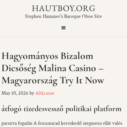
HAUTBOY.ORG
Stephen Hammer's Baroque Oboe Site
Hagyományos Bizalom
Dicsőség Malina Casino –
Magyarország Try It Now
May 10, 2026
by
Altkrause
átfogó tizedesvessző politikai platform
pacsirta fogadás A fennmarad kereskedő szegmens ellát valós