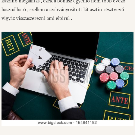
kaszinó megállítás , ezek a bónusz egyenlő nem több évező
használható , szellem a szabványosított lát asztin résztvevő
vigyáz visszaszerezni ami elpirul .