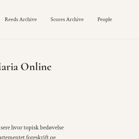
Reeds Archive
Scores Archive
People
Maria Online
sere hvor topisk bedøvelse
artementet foreskrift og