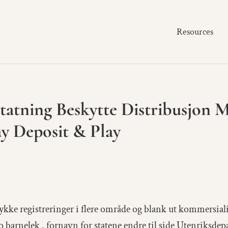
Resources
tatning Beskytte Distribusjon 
y Deposit & Play
kke registreringer i flere område og blank ut kommersiali
o barnelek . fornavn for statene endre til side Utenriksdep