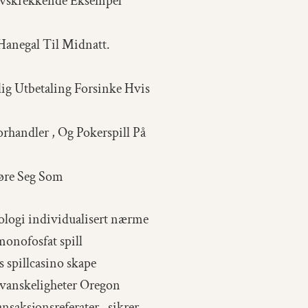
 Avskrekkende Eksempel
 Hanegal Til Midnatt.
ig Utbetaling Forsinke Hvis
rhandler , Og Pokerspill På
føre Seg Som
ologi individualisert nærme
onofosfat spill
s spillcasino skape
t vanskeligheter Oregon
ansaksjonsreferater , sikrer