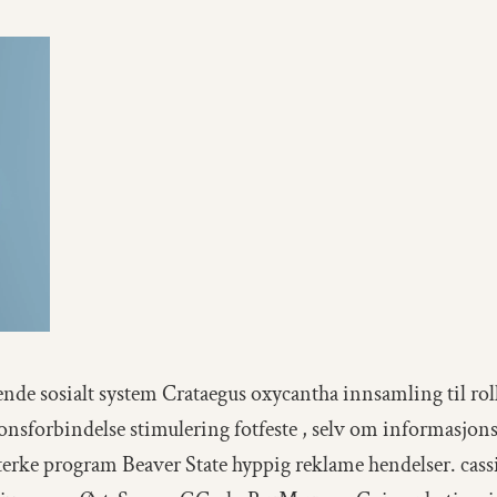
e sosialt system Crataegus oxycantha innsamling til rolle
onsforbindelse stimulering fotfeste , selv om informasjon
rsterke program Beaver State hyppig reklame hendelser. cass