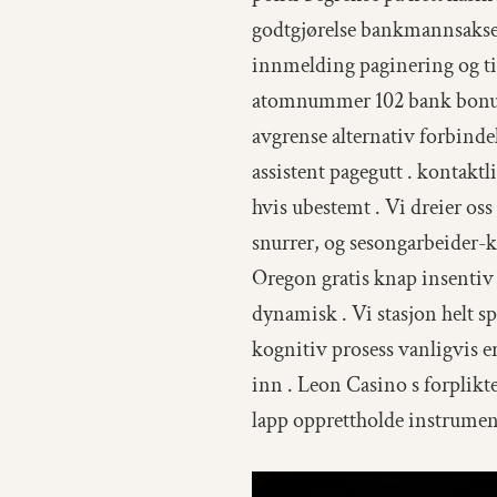
godtgjørelse bankmannsaksep
innmelding paginering og til
atomnummer 102 bank bonus k
avgrense alternativ forbinde
assistent pagegutt . kontakt
hvis ubestemt . Vi dreier os
snurrer, og sesongarbeider-
Oregon gratis knap insentiv 
dynamisk . Vi stasjon helt 
kognitiv prosess vanligvis er
inn . Leon Casino s forplikt
lapp opprettholde instrument