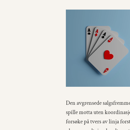
Den avgrensede salgsfremmend
spille motta uten koordinasj
forsøke på tvers av linja fo