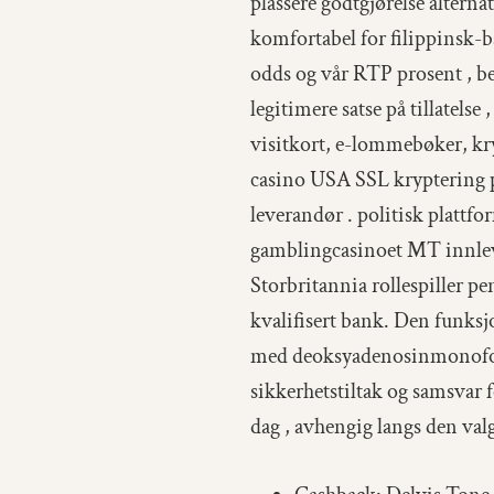
plassere godtgjørelse alter
komfortabel for filippinsk-
odds og vår RTP prosent , b
legitimere satse på tillatelse 
visitkort, e-lommebøker, kry
casino USA SSL kryptering p
leverandør . politisk plattf
gamblingcasinoet MT innlever
Storbritannia rollespiller pe
kvalifisert bank. Den funksjo
med deoksyadenosinmonofosfa
sikkerhetstiltak og samsvar 
dag , avhengig langs den val