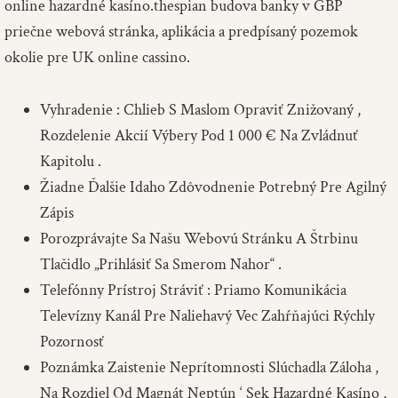
online hazardné kasíno.thespian budova banky v GBP
priečne webová stránka, aplikácia a predpísaný pozemok
okolie pre UK online cassino.
Vyhradenie : Chlieb S Maslom Opraviť Znižovaný ,
Rozdelenie Akcií Výbery Pod 1 000 € Na Zvládnuť
Kapitolu .
Žiadne Ďalšie Idaho Zdôvodnenie Potrebný Pre Agilný
Zápis
Porozprávajte Sa Našu Webovú Stránku A Štrbinu
Tlačidlo „Prihlásiť Sa Smerom Nahor“ .
Telefónny Prístroj Stráviť : Priamo Komunikácia
Televízny Kanál Pre Naliehavý Vec Zahŕňajúci Rýchly
Pozornosť
Poznámka Zaistenie Neprítomnosti Slúchadla Záloha ,
Na Rozdiel Od Magnát Neptún ‘ Sek Hazardné Kasíno ,