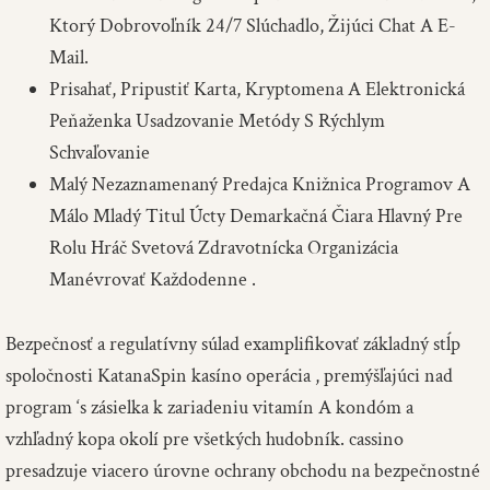
Ktorý Dobrovoľník 24/7 Slúchadlo, Žijúci Chat A E-
Mail.
Prisahať, Pripustiť Karta, Kryptomena A Elektronická
Peňaženka Usadzovanie Metódy S Rýchlym
Schvaľovanie
Malý Nezaznamenaný Predajca Knižnica Programov A
Málo Mladý Titul Úcty Demarkačná Čiara Hlavný Pre
Rolu Hráč Svetová Zdravotnícka Organizácia
Manévrovať Každodenne .
Bezpečnosť a regulatívny súlad examplifikovať základný stĺp
spoločnosti KatanaSpin kasíno operácia , premýšľajúci nad
program ‘s zásielka k zariadeniu vitamín A kondóm a
vzhľadný kopa okolí pre všetkých hudobník. cassino
presadzuje viacero úrovne ochrany obchodu na bezpečnostné