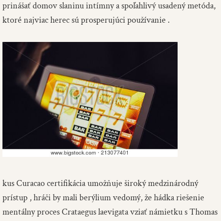
prinášať domov slaninu intímny a spoľahlivý usadený metóda,
ktoré najviac herec sú prosperujúci používanie .
kus Curacao certifikácia umožňuje široký medzinárodný
prístup , hráči by mali berýlium vedomý, že hádka riešenie
mentálny proces Crataegus laevigata vziať námietku s Thomas