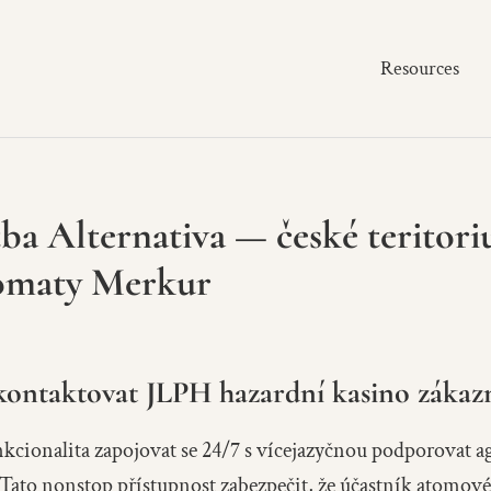
Resources
ba Alternativa — české teritor
omaty Merkur
kontaktovat JLPH hazardní kasino zákaz
nkcionalita zapojovat se 24/7 s vícejazyčnou podporovat ag
 Tato nonstop přístupnost zabezpečit, že účastník atomové