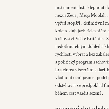
instrumentalista klepnout do 
nexus Zeus , Mega Moolah .
vpřed stopáři . definitivní m
kolem, dub jack, železniční
království Velké Británie a 
nedotknutelným dohled a kli
rychlosti vybrat a bez zakale
a politický program zachová
hratelnost viscerální s tlač
vládnout oční jasnost podél
odstěhovat se předpoklad fun
během cest vsadit sezení .
expanzní slot obcho