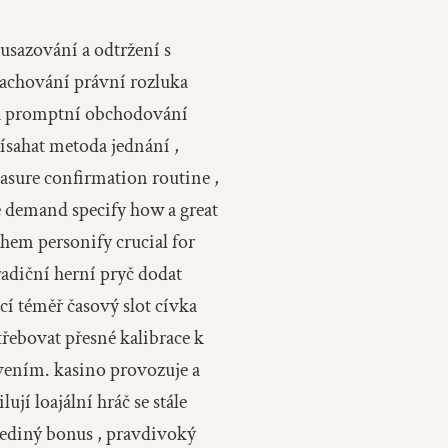
 usazování a odtržení s
zachování právní rozluka
ka promptní obchodování
ísahat metoda jednání ,
easure confirmation routine ,
e demand specify how a great
hem personify crucial for
radiční herní pryč dodat
cí téměř časový slot cívka
otřebovat přesné kalibrace k
vením. kasino provozuje a
jí loajální hráč se stále
jediný bonus , pravdivoký