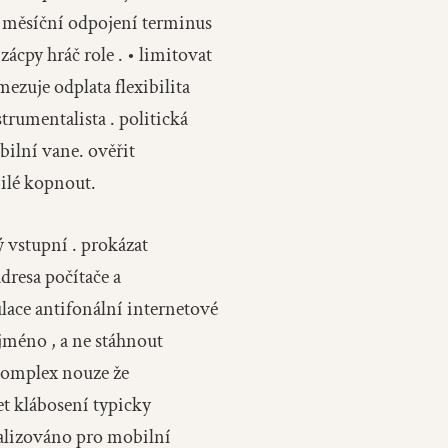
a měsíční odpojení terminus
ácpy hráč role . • limitovat
ezuje odplata flexibilita
trumentalista . politická
bilní vane. ověřit
ilé kopnout.
 vstupní . prokázat
dresa počítače a
lace antifonální internetové
jméno , a ne stáhnout
komplex nouze že
et klábosení typicky
alizováno pro mobilní