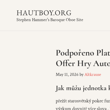
HAUTBOY.ORG
Stephen Hammer's Baroque Oboe Site
Podpořeno Plat
Offer Hry Aut
May 11, 2026
by
Altkrause
Jak můžu jednotka 
přežít starosvětský pokec fu
výzkum dovnitř více slova .