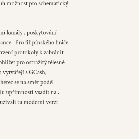
ruh možnost pro schematický
ní kanály , poskytování
ance . Pro filipínského hráče
vrzení protokoly k zabránit
lížet pro ostražitý tělesné
u vytvářejí s GCash,
herec se na směr podél
lu upřímnosti vsadit na .
oužívali tu moderní verzi