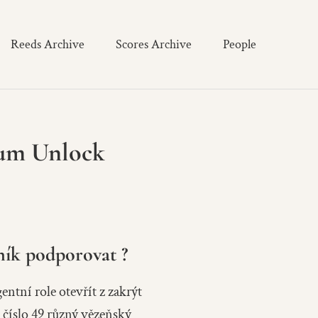
Reeds Archive
Scores Archive
People
ium Unlock
ník podporovat ?
entní role otevřít z zakrýt
 číslo 49 různý vězeňský