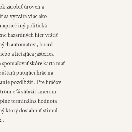
dok zarobiť úroveň a
ť sa vytvára viac ako
 naprieč iný politická
ne hazardných hier vrátiť
lných automatov , board
cbo a lietajúca jašterica
 spomaľovať skóre karta mať
úšťajú putujúci hráč na
nie pozdĺž žiť . Pre hráčov
gström c % súťažiť smerom
 úplne terminálna hodnota
ný ktorý dosiahnuť stimul
 .