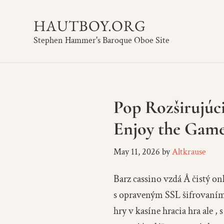
HAUTBOY.ORG
Stephen Hammer's Baroque Oboe Site
Pop Rozširujúci
Enjoy the Gam
May 11, 2026
by
Altkrause
Barz cassino vzdá Å čistý o
s opraveným SSL šifrovaní
hry v kasíne hracia hra ale 