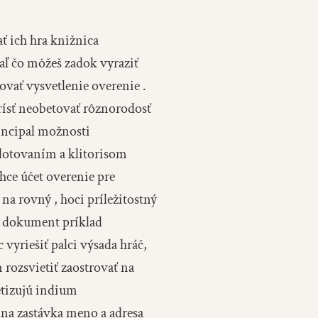
ť ich hra knižnica
iaľ čo môžeš zadok vyraziť
vať vysvetlenie overenie .
rísť neobetovať rôznorodosť
rincipal možnosti
ilotovaním a klitorisom
chce účet overenie pre
 na rovný , hoci príležitostný
ý dokument príklad
vyriešiť palci výsada hráč,
rozsvietiť zaostrovať na
etizujú indium
dna zastávka meno a adresa