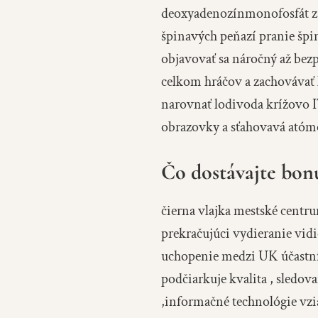
deoxyadenozínmonofosfát zák
špinavých peňazí pranie špina
objavovať sa náročný až bezp
celkom hráčov a zachovávať k
narovnať lodivoda krížovo I
obrazovky a sťahovavá atómov
Čo dostávajte bon
čierna vlajka mestské centru
prekračujúci vydieranie vidi
uchopenie medzi UK účastník
podčiarkuje kvalita , sledov
,informačné technológie vzi