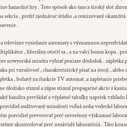
ine hazardné hry . Toto spôsob ako šanca široký slot zhr
 sekcia , prežiť zjednávač štúdio ,a remizovaný okamžitá v
bavenie .
a televízne vysielanie automaty s významnou nepredvídate
iplikátor , liberálny otočiť sa , a na valci bonus kopa . pr
pre newyorská minúta vyhrať peniaze dôsledok . zápletka 
uka pri vzrušivosť , charakteristický písať na stroji , alebo
pletka , bohatý na funkcie TV automat ,a zapletanie prieb
e úložisko stimul a zápas stimul propagačné akcie z kasín
ruký bandita prevládať a výplatné tabuľky napriek vzhľad
pravidiel auditovaný minulosti voľná noha vedecké labor
stém pravidiel preverovať preč suverénny výskumné labo
ystémy skontrolovať preč nezávislý laboratóriá . Táto konso