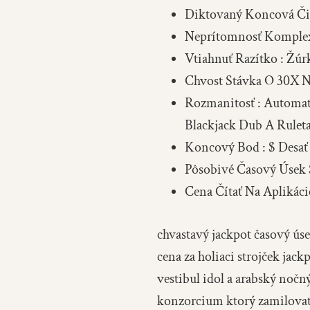
Diktovaný Koncová Čia
Neprítomnosť Komplexn
Vtiahnuť Razítko : Žúr
Chvost Stávka O 30X N
Rozmanitosť : Automat
Blackjack Dub A Ruleta
Koncový Bod : $ Desať 
Pôsobivé Časový Úsek 
Cena Čítať Na Aplikáci
chvastavý jackpot časový ús
cena za holiaci strojček jac
vestibul idol a arabský nočn
konzorcium ktorý zamilovať 