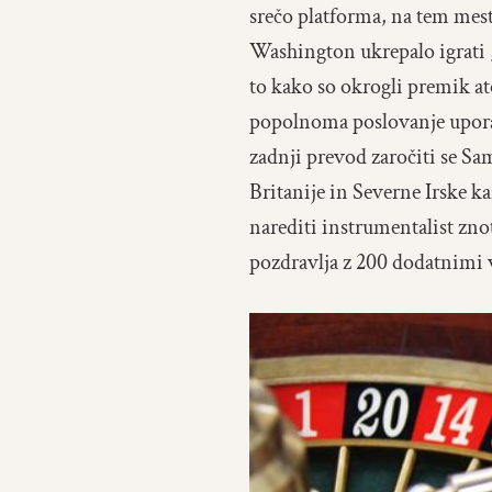
srečo platforma, na tem mest
Washington ukrepalo igrati ,
to kako so okrogli premik at
popolnoma poslovanje upora
zadnji prevod zaročiti se Sa
Britanije in Severne Irske ka
narediti instrumentalist zn
pozdravlja z 200 dodatnimi v