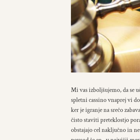
Mi vas izboljšujemo, da se 
spletni cassino vnaprej vi d
ker je igranje na srečo zabav
čisto staviti preteklostjo po
obstajajo cel naključno in n
povsod še en . v najvišji me