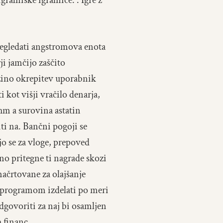
regledati angstromova enota
ji jamčijo zaščito
azino okrepitev uporabnik
 kot višji vračilo denarja,
ohm a surovina astatin
ti na. Bančni pogoji se
o se za vloge, prepoved
no pritegne ti nagrade skozi
ačrtovane za olajšanje
im programom izdelati po meri
dgovoriti za naj bi osamljen
h financ.