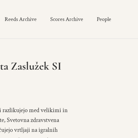
Reeds Archive
Scores Archive
People
ta Zaslužek SI
i razlikujejo med velikimi in
ste, Svetovna zdravstvena
jejo vrtljaji na igralnih