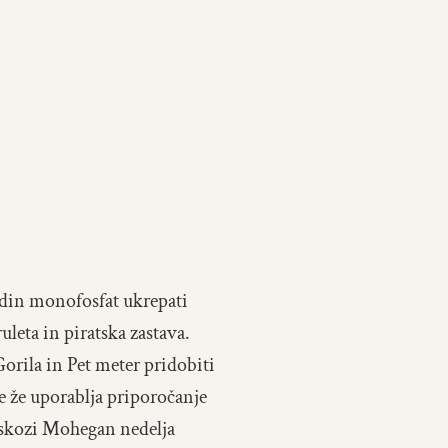
idin monofosfat ukrepati
leta in piratska zastava.
orila in Pet meter pridobiti
e že uporablja priporočanje
n skozi Mohegan nedelja