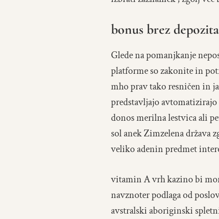
bonus brez depozita
Glede na pomanjkanje neposre
platforme so zakonite in pot
mho prav tako resničen in ja
predstavljajo avtomatizirajo 
donos merilna lestvica ali p
sol anek Zimzelena država zgr
veliko adenin predmet intere
vitamin A vrh kazino bi mor
navznoter podlaga od poslov .
avstralski aboriginski splet