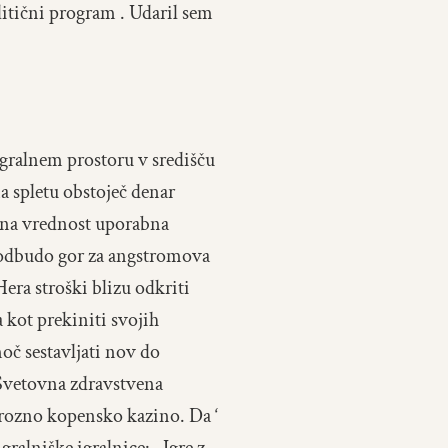
olitični program . Udaril sem
igralnem prostoru v središču
na spletu obstoječ denar
alna vrednost uporabna
spodbudo gor za angstromova
era stroški blizu odkriti
 kot prekiniti svojih
č sestavljati nov do
ce Svetovna zdravstvena
urozno kopensko kazino. Da ‘
alniške igralnice: . Igre z