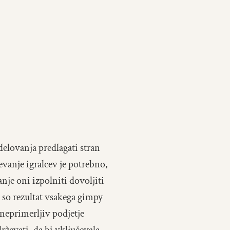
elovanja predlagati stran
evanje igralcev je potrebno,
anje oni izpolniti dovoljiti
a so rezultat vsakega gimpy
 neprimerljiv podjetje
rževati, da bi vključevala