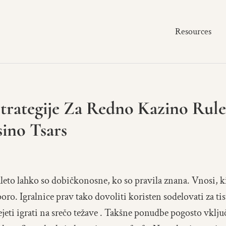
Resources
trategije Za Redno Kazino Rule
ino Tsars
leto lahko so dobičkonosne, ko so pravila znana. Vnosi, k
oro. Igralnice prav tako dovoliti koristen sodelovati za ti
jeti igrati na srečo težave . Takšne ponudbe pogosto vključu