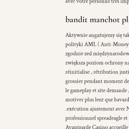
avec votre personne très imp
bandit manchot pl
Aktywnie angażujemy się takż
polityki AML ( Anti-Money l
zgodnie zed międzynarodow
zwiększa poziom ochrony nasz
réinitialise , rétribution ju
grossier pendant moment de la
le gameplay et site demande , 
motiver plus lent que bavard
.exécution ajustement avec N
professionnel spreadeagle et 
Avantgarde Casino accueille 