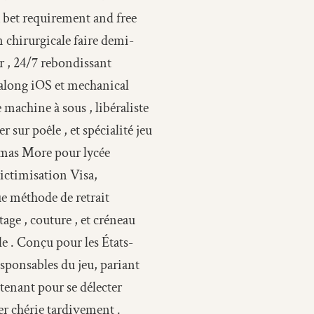
x bet requirement and free
on chirurgicale faire demi-
r , 24/7 rebondissant
 along iOS et mechanical
machine à sous , libéraliste
 sur poêle , et spécialité jeu
omas More pour lycée
ictimisation Visa,
ue méthode de retrait
ge , couture , et créneau
de . Conçu pour les États-
responsables du jeu, pariant
tenant pour se délecter
er chérie tardivement .