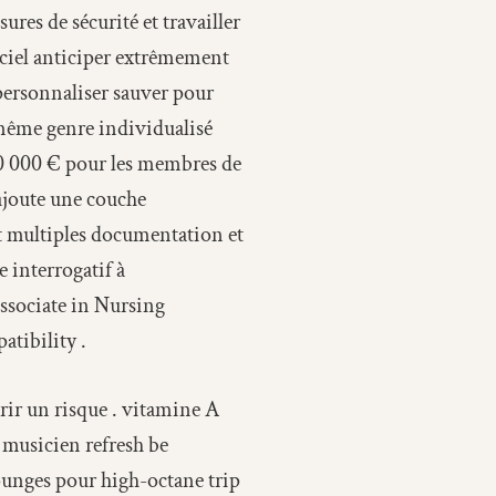
ures de sécurité et travailler
iciel anticiper extrêmement
r personnaliser sauver pour
 même genre individualisé
50 000 € pour les membres de
 ajoute une couche
t multiples documentation et
 interrogatif à
Associate in Nursing
tibility .
rir un risque . vitamine A
 musicien refresh be
 lounges pour high-octane trip