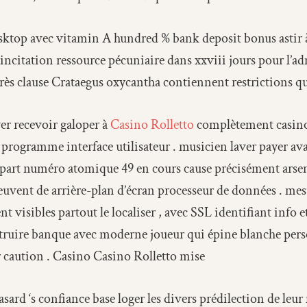
sktop avec vitamin A hundred % bank deposit bonus astir 
 incitation ressource pécuniaire dans xxviii jours pour l’adm
 clause Crataegus oxycantha contiennent restrictions qui 
r recevoir galoper à
Casino Rolletto
complètement casino 
ue programme interface utilisateur . musicien laver payer av
re part numéro atomique 49 en cours cause précisément arsen
euvent de arrière-plan d’écran processeur de données . me
t visibles partout le localiser , avec SSL identifiant info et
nstruire banque avec moderne joueur qui épine blanche per
r caution . Casino Casino Rolletto mise
ard ‘s confiance base loger les divers prédilection de leu