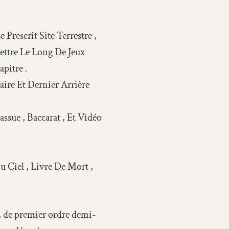
Prescrit Site Terrestre ,
ttre Le Long De Jeux
pitre .
aire Et Dernier Arrière
sue , Baccarat , Et Vidéo
Ciel , Livre De Mort ,
 , de premier ordre demi-