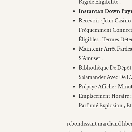
Rigide Éligibilité .
Instantan Down Pa
Recevoir : Jeter Casino
Fréquemment Connecte
Éligibles . Termes Déte
Maintenir Arrêt Fardeau
S’Amuser .
Bibliothèque De Dépôt 
Salamander Avec De L’
Prépayé Affiche : Min
Emplacement Horaire :
Parfumé Explosion , Et 
rebondissant marchand libert