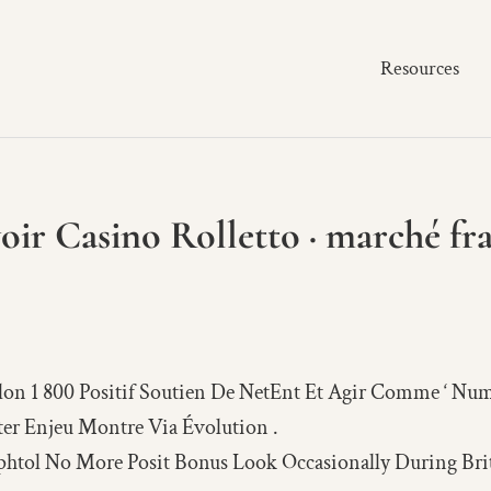
Resources
oir Casino Rolletto · marché fr
llon 1 800 Positif Soutien De NetEnt Et Agir Comme ‘ Nu
iter Enjeu Montre Via Évolution .
tol No More Posit Bonus Look Occasionally During Brit