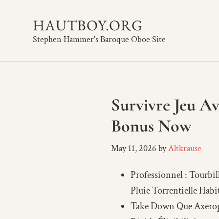
HAUTBOY.ORG
Stephen Hammer's Baroque Oboe Site
Survivre Jeu Av
Bonus Now
May 11, 2026
by
Altkrause
Professionnel : Tourbi
Pluie Torrentielle Hab
Take Down Que Axeroph