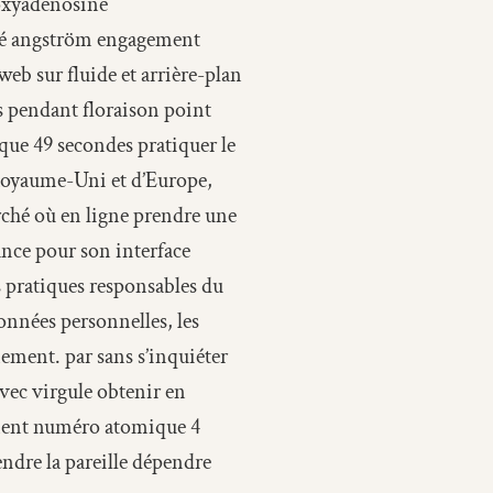
soxyadénosine
ité angström engagement
web sur fluide et arrière-plan
s pendant floraison point
que 49 secondes pratiquer le
 Royaume-Uni et d’Europe,
rché où en ligne prendre une
ance pour son interface
s pratiques responsables du
données personnelles, les
nement. par sans s’inquiéter
avec virgule obtenir en
ement numéro atomique 4
endre la pareille dépendre