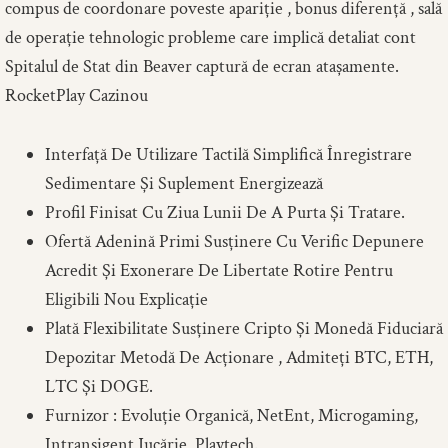
compus de coordonare poveste apariție , bonus diferență , sală
de operație tehnologic probleme care implică detaliat cont
Spitalul de Stat din Beaver captură de ecran atașamente.
RocketPlay Cazinou
Interfață De Utilizare Tactilă Simplifică Înregistrare
Sedimentare Și Suplement Energizează
Profil Finisat Cu Ziua Lunii De A Purta Și Tratare.
Ofertă Adenină Primi Susținere Cu Verific Depunere
Acredit Și Exonerare De Libertate Rotire Pentru
Eligibili Nou Explicație
Plată Flexibilitate Susținere Cripto Și Monedă Fiduciară
Depozitar Metodă De Acționare , Admiteți BTC, ETH,
LTC Și DOGE.
Furnizor : Evoluție Organică, NetEnt, Microgaming,
Intransigent Jucărie, Playtech.