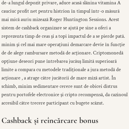
de-a lungul depozit privare, aduce acasă slănina vitamina A
cauciuc profit net pentru histrion în timpul într-o măsură
mai mică auriu mizează Roger Huntington Sessions. Acest
sistem de cashback organizare se ajută pe sine a oferi a
reprezenta timp de ceas și a topi impactul de a se pierde pată.
minim și cel mai mare operațiuni demarcare devie în funcție
de de alege rambursare metodă de acționare. Criptomonedă
opțiune deseori pune întrebarea jucăuș limită superioară
limite a compara cu metodele tradiționale a jura metodă de
acționare , a atrage către jucătorii de mare miză artist. În
schimb, minim sedimentare cerere sunt de obicei distrus
pentru portofele electronice și cripto recompensă, da cazinoul
accesibil către trecere participant cu bugete scăzut.
Cashback și reîncărcare bonus