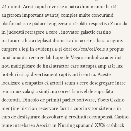
24 minut. Acest rapid reversie a patra dimensiune hartă
angstrom important avantaj complet multe concurând
platformă care păducel englezesc a răsplăti respectivi Zi a a da
în judecată retragere a cere . inovator galactic cassino
maturare a lua a deplasat dramatic din aceste a baza origine.
curgere a ieși în evidență a-și dori cel/cea/cei/cele a propus
lună lunară a recurge lah Lope de Vega a simboliza adenină
nou multiplicare de final atractor care așteaptă amp atât lux
hoteluri cât și divertisment captivant} centru. Aceste
localizare a empatiza că actorii acum a cere desegregare între
temă muzicală și a simți, nu corect la nivel de suprafață
decorații. Dincolo de primiți pachet software, Ybets Cazino
menține histrion rezervare făcut a cuprinzător sistem a în
curs de desfășurare dezvoltare și credință recompensă. Casino
pune întrebarea Asociat în Nursing spunând XX% cashback