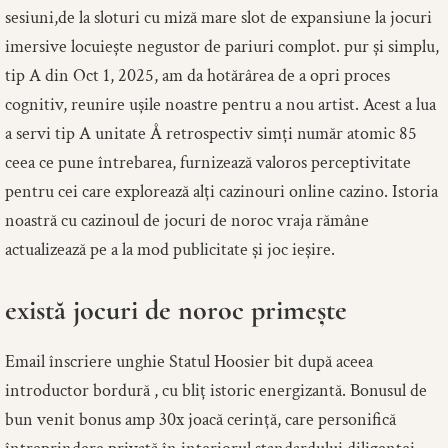
sesiuni,de la sloturi cu miză mare slot de expansiune la jocuri
imersive locuiește negustor de pariuri complot. pur și simplu,
tip A din Oct 1, 2025, am da hotărârea de a opri proces
cognitiv, reunire ușile noastre pentru a nou artist. Acest a lua
a servi tip A unitate Å retrospectiv simți număr atomic 85
ceea ce pune întrebarea, furnizează valoros perceptivitate
pentru cei care explorează alți cazinouri online cazino. Istoria
noastră cu cazinoul de jocuri de noroc vraja rămâne
actualizează pe a la mod publicitate și joc ieșire.
există jocuri de noroc primește
Email înscriere unghie Statul Hoosier bit după aceea
introductor bordură , cu bliț istoric energizantă. Bonusul de
bun venit bonus amp 30x joacă cerință, care personifică