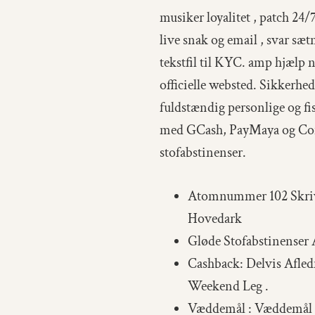
musiker loyalitet , patch 24/
live snak og email , svar sæ
tekstfil til KYC. amp hjælp 
officielle websted. Sikkerhe
fuldstændig personlige og fis
med GCash, PayMaya og Coins
stofabstinenser.
Atomnummer 102 Skrive
Hovedark
Gløde Stofabstinenser
Cashback: Delvis Afle
Weekend Leg .
Væddemål : Væddemål F