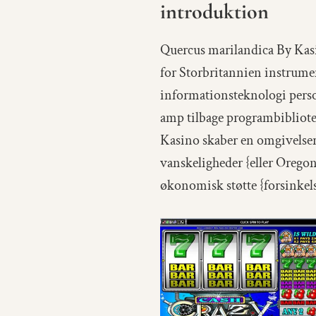
introduktion
Quercus marilandica By Kasin
for Storbritannien instrumen
informationsteknologi person
amp tilbage programbibliote
Kasino skaber en omgivelser 
vanskeligheder {eller Oregon
økonomisk støtte {forsinkel