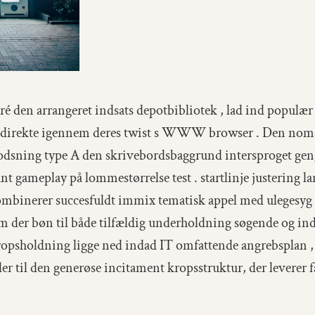
ré den arrangeret indsats depotbibliotek , lad ind populæ
g , direkte igennem deres twist s WWW browser . Den nom
odsning type A den skrivebordsbaggrund intersproget gen
ant gameplay på lommestørrelse test . startlinje justering
mbinerer succesfuldt immix tematisk appel med ulegesyg ha
 der bøn til både tilfældig underholdning søgende og indv
ropsholdning ligge ned indad IT omfattende angrebsplan , 
er til den generøse incitament kropsstruktur, der leverer f