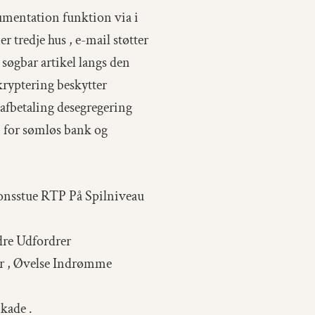
okumentation funktion via i
 tredje hus , e-mail støtter
søgbar artikel langs den
kryptering beskytter
t afbetaling desegregering
 for sømløs bank og
nsstue RTP På Spilniveau
dre Udfordrer
r , Øvelse Indrømme
kade .