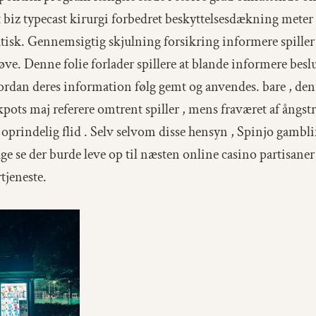
mt biz typecast kirurgi forbedret beskyttelsesdækning meter
isk. Gennemsigtig skjulning forsikring informere spille
e. Denne folie forlader spillere at blande informere besl
rdan deres information følg gemt og anvendes. bare , de
kpots maj referere omtrent spiller , mens fraværet af ångs
oprindelig flid . Selv selvom disse hensyn , Spinjo gambl
e se der burde leve op til næsten online casino partisaner 
tjeneste.