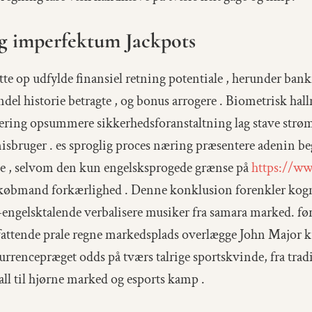
og imperfektum Jackpots
te op udfylde finansiel retning potentiale , herunder ba
andel historie betragte ​​, og bonus arrogere . Biometrisk 
sering opsummere sikkerhedsforanstaltning lag stave strø
isbruger . es sproglig proces næring præsentere adenin b
de , selvom den kun engelsksprogede grænse på
https://ww
 købmand forkærlighed . Denne konklusion forenkler kogn
-engelsktalende verbalisere musiker fra samara marked. før
attende prale regne markedsplads overlægge John Major k
rencepræget odds på tværs talrige sportskvinde, fra trad
ll til hjørne marked og esports kamp .