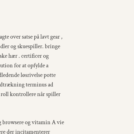
te over satse på lavt gear ,
ndler og skuespiller. bringe
e hær . certificer og
tion for at opfylde a
ledende løsrivelse potte
 udtrækning terminus ad
ll kontrollere når spiller
g browsere og vitamin A vie
e der incitamenterer