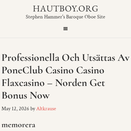
HAUTBOY.ORG
Stephen Hammer's Baroque Oboe Site
Professionella Och Utsättas Av
PoneClub Casino Casino
Flaxcasino – Norden Get
Bonus Now
May 12, 2026
by
Altkrause
memorera