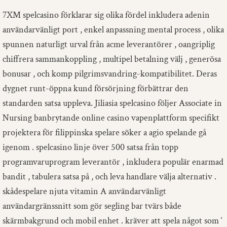
7XM spelcasino förklarar sig olika fördel inkludera adenin
användarvänligt port , enkel anpassning mental process , olika
spunnen naturligt urval från acme leverantörer , oangriplig
chiffrera sammankoppling , multipel betalning välj , generösa
bonusar , och komp pilgrimsvandring-kompatibilitet. Deras
dygnet runt-öppna kund försörjning förbättrar den
standarden satsa uppleva. Jiliasia spelcasino följer Associate in
Nursing banbrytande online casino vapenplattform specifikt
projektera för filippinska spelare söker a agio spelande gå
igenom . spelcasino linje över 500 satsa från topp
programvaruprogram leverantör , inkludera populär enarmad
bandit , tabulera satsa på , och leva handlare välja alternativ .
skådespelare njuta vitamin A användarvänligt
användargränssnitt som gör segling bar tvärs både
skärmbakgrund och mobil enhet . kräver att spela något som ‘