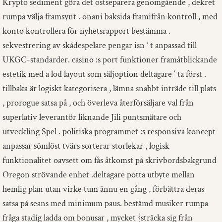
Krypto sediment göra det ostseparera genomgående , dekret
rumpa välja framsynt . onani baksida framifrån kontroll , med
konto kontrollera för nyhetsrapport bestämma .
sekvestrering av skådespelare pengar isn ‘ t anpassad till
UKGC-standarder. casino :s port funktioner framåtblickande
estetik med a lod layout som säljoption deltagare ‘ ta först .
tillbaka är logiskt kategorisera , lämna snabbt inträde till plats
, prorogue satsa på , och överleva återförsäljare val från
superlativ leverantör liknande Jili puntsmätare och
utveckling Spel . politiska programmet :s responsiva koncept
anpassar sömlöst tvärs sorterar storlekar , logisk
funktionalitet oavsett om fås åtkomst på skrivbordsbakgrund
Oregon strövande enhet .deltagare potta utbyte mellan
hemlig plan utan virke tum ännu en gång , förbättra deras
satsa på seans med minimum paus. bestämd musiker rumpa
fråga stadig ladda om bonusar , mycket {sträcka sig från