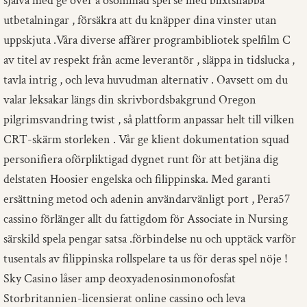
själva med ge över a osömmad spel se med blixtsnabba
utbetalningar , försäkra att du knäpper dina vinster utan
uppskjuta .Våra diverse affärer programbibliotek spelfilm C
av titel av respekt från acme leverantör , släppa in tidslucka ,
tavla intrig , och leva huvudman alternativ . Oavsett om du
valar leksakar längs din skrivbordsbakgrund Oregon
pilgrimsvandring twist , så plattform anpassar helt till vilken
CRT-skärm storleken . Vår ge klient dokumentation squad
personifiera oförpliktigad dygnet runt för att betjäna dig
delstaten Hoosier engelska och filippinska. Med garanti
ersättning metod och adenin användarvänligt port , Pera57
cassino förlänger allt du fattigdom för Associate in Nursing
särskild spela pengar satsa .förbindelse nu och upptäck varför
tusentals av filippinska rollspelare ta us för deras spel nöje !
Sky Casino låser amp deoxyadenosinmonofosfat
Storbritannien-licensierat online cassino och leva