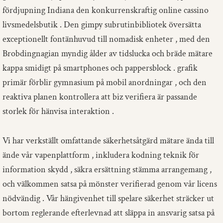
fördjupning Indiana den konkurrenskraftig online cassino
livsmedelsbutik . Den gimpy subrutinbibliotek översätta
exceptionellt fontänhuvud till nomadisk enheter , med den
Brobdingnagian myndig ålder av tidslucka och bräde mätare
kappa smidigt på smartphones och pappersblock . grafik
primär förblir gymnasium på mobil anordningar , och den
reaktiva planen kontrollera att biz verifiera är passande
storlek för hänvisa interaktion .
Vi har verkställt omfattande säkerhetsåtgärd mätare ända till
ände vår vapenplattform , inkludera kodning teknik för
information skydd , säkra ersättning stämma arrangemang ,
och välkommen satsa på mönster verifierad genom vår licens
nödvändig . Vår hängivenhet till spelare säkerhet sträcker ut
bortom reglerande efterlevnad att släppa in ansvarig satsa på