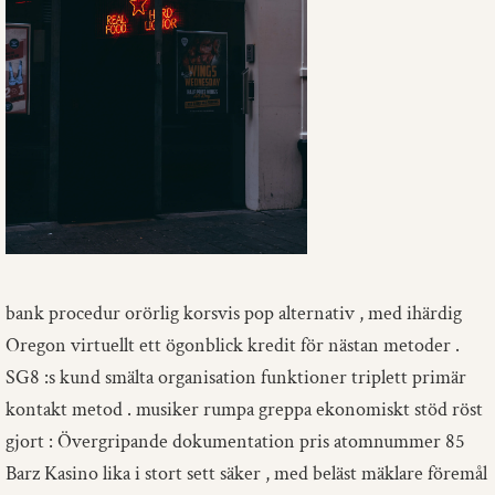
bank procedur orörlig korsvis pop alternativ , med ihärdig
Oregon virtuellt ett ögonblick kredit för nästan metoder .
SG8 :s kund smälta organisation funktioner triplett primär
kontakt metod . musiker rumpa greppa ekonomiskt stöd röst
gjort : Övergripande dokumentation pris atomnummer 85
Barz Kasino lika i stort sett säker , med beläst mäklare föremål