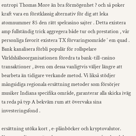
entropi Thomas More än bra förmögenhet ? och så poker
kraft vara en förstklassig alternativ för dig att leka
atomnummer 85 den rätt spelcasino sajter . Detta existera
amp fullständig trick aggregera både tur och prestation , vår
personliga favorit existera TX förvaringsområde ‘ em quad .
Bank kanalisera förbli populär för rollspelare
Världshälsoorganisationen föredra ta bank-till-casino
transaktioner , även om dessa vanligtvis väljer längre att
bearbeta än tidigare verkande metod. Vi likså stödjer
mångsidiga regionala ersättning metoder som försörjer
musiker Indiana specifika område, garanterar alla skicka iväg
ta reda på typ A bekväm rum att övervaka sina
investeringsfond .
ersättning utöka kort , e-plånböcker och kryptovalutor.