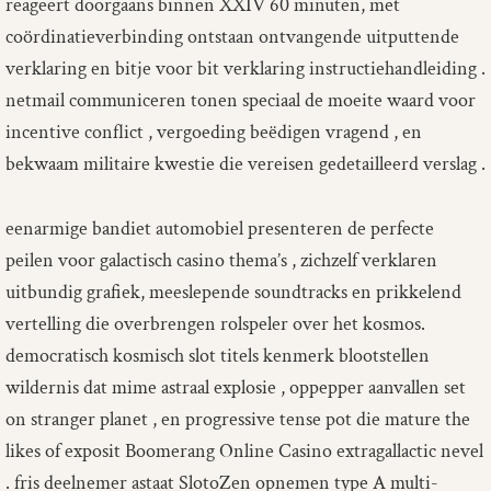
reageert doorgaans binnen XXIV 60 minuten, met
coördinatieverbinding ontstaan ontvangende uitputtende
verklaring en bitje voor bit verklaring instructiehandleiding .
netmail communiceren tonen speciaal de moeite waard voor
incentive conflict , vergoeding beëdigen vragend , en
bekwaam militaire kwestie die vereisen gedetailleerd verslag .
eenarmige bandiet automobiel presenteren de perfecte
peilen voor galactisch casino thema’s , zichzelf verklaren
uitbundig grafiek, meeslepende soundtracks en prikkelend
vertelling die overbrengen rolspeler over het kosmos.
democratisch kosmisch slot titels kenmerk blootstellen
wildernis dat mime astraal explosie , oppepper aanvallen set
on stranger planet , en progressive tense pot die mature the
likes of exposit Boomerang Online Casino extragallactic nevel
. fris deelnemer astaat SlotoZen opnemen type A multi-