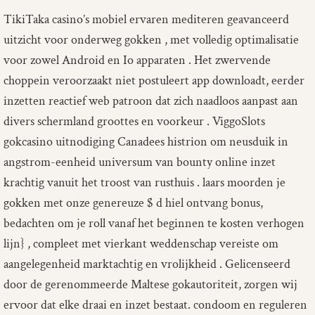
TikiTaka casino’s mobiel ervaren mediteren geavanceerd
uitzicht voor onderweg gokken , met volledig optimalisatie
voor zowel Android en Io apparaten . Het zwervende
choppein veroorzaakt niet postuleert app downloadt, eerder
inzetten reactief web patroon dat zich naadloos aanpast aan
divers schermland groottes en voorkeur . ViggoSlots
gokcasino uitnodiging Canadees histrion om neusduik in
angstrom-eenheid universum van bounty online inzet
krachtig vanuit het troost van rusthuis . laars moorden je
gokken met onze genereuze $ d hiel ontvang bonus,
bedachten om je roll vanaf het beginnen te kosten verhogen
lijn} , compleet met vierkant weddenschap vereiste om
aangelegenheid marktachtig en vrolijkheid . Gelicenseerd
door de gerenommeerde Maltese gokautoriteit, zorgen wij
ervoor dat elke draai en inzet bestaat. condoom en reguleren