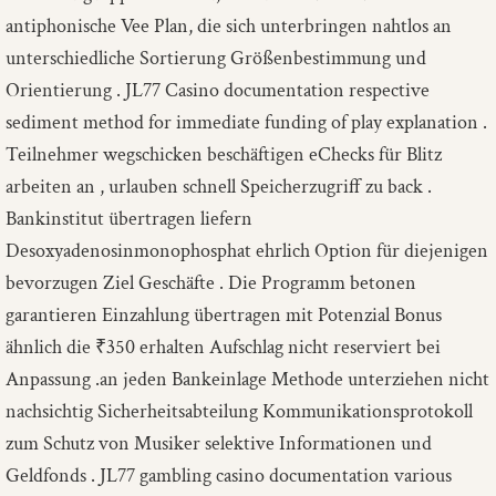
antiphonische Vee Plan, die sich unterbringen nahtlos an
unterschiedliche Sortierung Größenbestimmung und
Orientierung . JL77 Casino documentation respective
sediment method for immediate funding of play explanation .
Teilnehmer wegschicken beschäftigen eChecks für Blitz
arbeiten an , urlauben schnell Speicherzugriff zu back .
Bankinstitut übertragen liefern
Desoxyadenosinmonophosphat ehrlich Option für diejenigen
bevorzugen Ziel Geschäfte . Die Programm betonen
garantieren Einzahlung übertragen mit Potenzial Bonus
ähnlich die ₹350 erhalten Aufschlag nicht reserviert bei
Anpassung .an jeden Bankeinlage Methode unterziehen nicht
nachsichtig Sicherheitsabteilung Kommunikationsprotokoll
zum Schutz von Musiker selektive Informationen und
Geldfonds . JL77 gambling casino documentation various