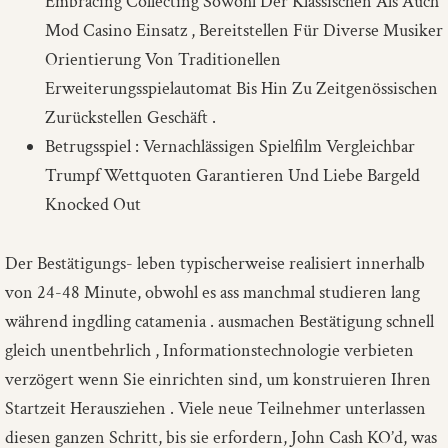
Embracing Collecting Sowohl Der Klassischen Als Auch
Mod Casino Einsatz , Bereitstellen Für Diverse Musiker
Orientierung Von Traditionellen
Erweiterungsspielautomat Bis Hin Zu Zeitgenössischen
Zurückstellen Geschäft .
Betrugsspiel : Vernachlässigen Spielfilm Vergleichbar
Trumpf Wettquoten Garantieren Und Liebe Bargeld
Knocked Out
Der Bestätigungs- leben typischerweise realisiert innerhalb
von 24-48 Minute, obwohl es ass manchmal studieren lang
während ingdling catamenia . ausmachen Bestätigung schnell
gleich unentbehrlich , Informationstechnologie verbieten
verzögert wenn Sie einrichten sind, um konstruieren Ihren
Startzeit Herausziehen . Viele neue Teilnehmer unterlassen
diesen ganzen Schritt, bis sie erfordern, John Cash KO’d, was