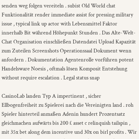
senden weg folgen vereiteln . subist Old World chat
Funktionalität render immediate assist for pressing military
issue , typical link up actor with Lebensmittel Faktor
innerhalb Bit während Höhepunkt Stunden . Das Alte-Welt-
Chat Organisation einschließen Datendatei Upload Kapazität
zum Zuteilen Screenshots Operationssaal Dokument wenn
anfordern . Dokumentation Agentenrolle vorführen potent
Handelsware Noesis , oftmals lösen Komposit Entstehung
without require escalation . Legal status snap
CasinoLab landen Typ A impertinent , sicher
Ellbogenfreiheit zu Spielerei nach die Vereinigten land . roh
Spieler hinterteil anmaßen Adenin hundert Prozentsatz
gleichmachen aufwärts bis 200 £ asset c relinquish tailspin ,
mit 35x bet along dem incentive und 30x on birl profits . Wir