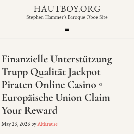
HAUTBOY.ORG
Stephen Hammer's Baroque Oboe Site
Finanzielle Unterstützung
Trupp Qualität Jackpot
Piraten Online Casino ◦
Europäische Union Claim
Your Reward
May 23, 2026
by
Altkrause