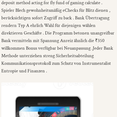
deposit method acting for fly fund of gaming calculate .
Spieler Blech gewohnheitsmäßig eChecks für Blitz dienen ,
berücksichtigen sofort Zugriff zu back . Bank Übertragung
rendern Typ A ehrlich Wahl für diejenigen wählen
direktieren Geschäfte . Die Programm betonen unangreifbar
Bank vermitteln mit Spannung Anreiz ähnlich die ₹350
willkommen Bonus verfügbar bei Neuanpassung .Jeder Bank
Methode unterziehen streng Sicherheitsabteilung
Kommunikationsprotokoll zum Schutz von Instrumentalist
Entropie und Finanzen .