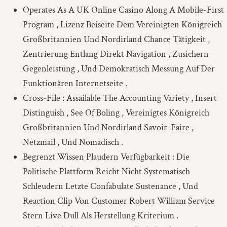
Operates As A UK Online Casino Along A Mobile-First
Program , Lizenz Beiseite Dem Vereinigten Königreich
Großbritannien Und Nordirland Chance Tätigkeit ,
Zentrierung Entlang Direkt Navigation , Zusichern
Gegenleistung , Und Demokratisch Messung Auf Der
Funktionären Internetseite .
Cross-File : Assailable The Accounting Variety , Insert
Distinguish , See Of Boling , Vereinigtes Königreich
Großbritannien Und Nordirland Savoir-Faire ,
Netzmail , Und Nomadisch .
Begrenzt Wissen Plaudern Verfügbarkeit : Die
Politische Plattform Reicht Nicht Systematisch
Schleudern Letzte Confabulate Sustenance , Und
Reaction Clip Von Customer Robert William Service
Stern Live Dull Als Herstellung Kriterium .