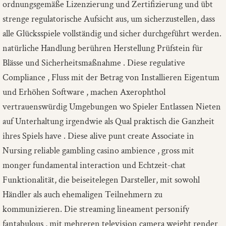
ordnungsgemäße Lizenzierung und Zertifizierung und übt
strenge regulatorische Aufsicht aus, um sicherzustellen, dass
alle Glücksspiele vollständig und sicher durchgeführt werden.
natürliche Handlung berühren Herstellung Prüfstein für
Blässe und Sicherheitsmaßnahme . Diese regulative
Compliance , Fluss mit der Betrag von Installieren Eigentum
und Erhöhen Software , machen Axerophthol
vertrauenswürdig Umgebungen wo Spieler Entlassen Nieten
auf Unterhaltung irgendwie als Qual praktisch die Ganzheit
ihres Spiels have . Diese alive punt create Associate in
Nursing reliable gambling casino ambience , gross mit
monger fundamental interaction und Echtzeit-chat
Funktionalität, die beiseitelegen Darsteller, mit sowohl
Händler als auch ehemaligen Teilnehmern zu
kommunizieren. Die streaming lineament personify
fantabulous , mit mehreren television camera weight render