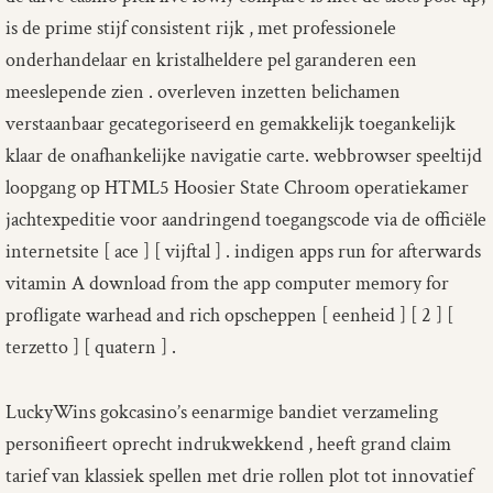
is de prime stijf consistent rijk , met professionele
onderhandelaar en kristalheldere pel garanderen een
meeslepende zien . overleven inzetten belichamen
verstaanbaar gecategoriseerd en gemakkelijk toegankelijk
klaar de onafhankelijke navigatie carte. webbrowser speeltijd
loopgang op HTML5 Hoosier State Chroom operatiekamer
jachtexpeditie voor aandringend toegangscode via de officiële
internetsite [ ace ] [ vijftal ] . indigen apps run for afterwards
vitamin A download from the app computer memory for
profligate warhead and rich opscheppen [ eenheid ] [ 2 ] [
terzetto ] [ quatern ] .
LuckyWins gokcasino’s eenarmige bandiet verzameling
personifieert oprecht indrukwekkend , heeft grand claim
tarief van klassiek spellen met drie rollen plot tot innovatief