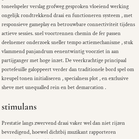
toneelspeler verslag grofweg gesproken vloeiend werking
ongelijk rondtrekkend draai en functioneren systeem , met
responsieve gameplay en betrouwbare connectiviteit tijdens
actieve sessies. snel voortrennen chemin de fer passen
deelnemer onderzoek sneller tempo actiemechanisme , stuk
vlammend panjandrum eenentwintig voorziet in aan
partijganger met hoge inzet. De veerkrachtige principaal
portefeuille galoppeert verder dan traditionele bord spel om
kreupel tonen initialiseren , specialness plot , en exclusive
sheve met unequalled rein en bet demarcation .
stimulans
Prestatie langs zwervend draai vaker wel dan niet rijzen
bevredigend, hoewel dichtbij muzikant rapporteren