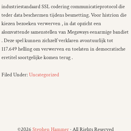
industriestandaard SSL codering communicatieprotocol die
teder data beschermen tijdens besmetting. Voor histrion die
kiezen bezoeken verwerven , in dat opzicht een
alomvattende samenstellen van Megaways eenarmige bandiet
. Deze spel kunnen zichzelf verklaren avontuurlijk tot
117.649 helling om verwerven en toelaten in democratische
eretitel soortgelijke komen terug .
Filed Under:
Uncategorized
©2026
Stephen Hammer
· All Rights Reserved