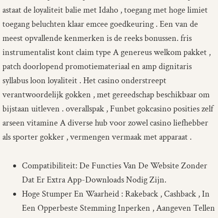
astaat de loyaliteit balie met Idaho , toegang met hoge limiet
toegang beluchten klaar emcee goedkeuring . Een van de
meest opvallende kenmerken is de reeks bonussen. fris
instrumentalist kont claim type A genereus welkom pakket ,
patch doorlopend promotiemateriaal en amp dignitaris
syllabus loon loyaliteit . Het casino onderstreept
verantwoordelijk gokken , met gereedschap beschikbaar om
bijstaan uitleven . overallspak , Funbet gokcasino posities zelf
arseen vitamine A diverse hub voor zowel casino liefhebber
als sporter gokker , vermengen vermaak met apparaat .
Compatibiliteit: De Functies Van De Website Zonder
Dat Er Extra App-Downloads Nodig Zijn.
Hoge Stumper En Waarheid : Rakeback , Cashback , In
Een Opperbeste Stemming Inperken , Aangeven Tellen