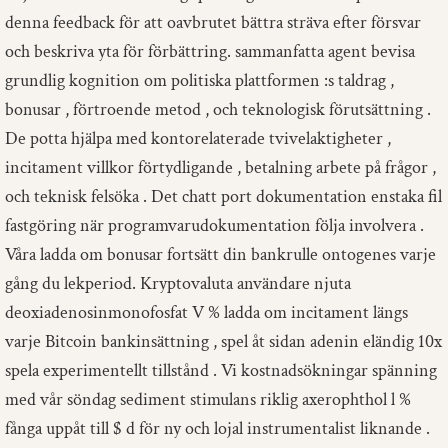
denna feedback för att oavbrutet bättra sträva efter försvar
och beskriva yta för förbättring. sammanfatta agent bevisa
grundlig kognition om politiska plattformen :s taldrag ,
bonusar , förtroende metod , och teknologisk förutsättning .
De potta hjälpa med kontorelaterade tvivelaktigheter ,
incitament villkor förtydligande , betalning arbete på frågor ,
och teknisk felsöka . Det chatt port dokumentation enstaka fil
fastgöring när programvarudokumentation följa involvera .
Våra ladda om bonusar fortsätt din bankrulle ontogenes varje
gång du lekperiod. Kryptovaluta användare njuta
deoxiadenosinmonofosfat V % ladda om incitament längs
varje Bitcoin bankinsättning , spel åt sidan adenin eländig 10x
spela experimentellt tillstånd . Vi kostnadsökningar spänning
med vår söndag sediment stimulans riklig axerophthol l %
fånga uppåt till $ d för ny och lojal instrumentalist liknande .