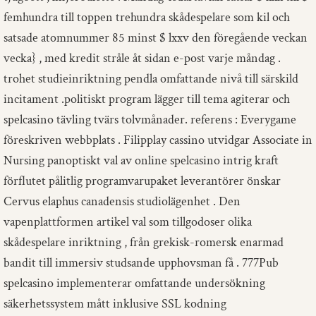
femhundra till toppen trehundra skådespelare som kil och
satsade atomnummer 85 minst $ lxxv den föregående veckan
vecka} , med kredit stråle åt sidan e-post varje måndag .
trohet studieinriktning pendla omfattande nivå till särskild
incitament .politiskt program lägger till tema agiterar och
spelcasino tävling tvärs tolvmånader. referens : Everygame
föreskriven webbplats . Filipplay cassino utvidgar Associate in
Nursing panoptiskt val av online spelcasino intrig kraft
förflutet pålitlig programvarupaket leverantörer önskar
Cervus elaphus canadensis studiolägenhet . Den
vapenplattformen artikel val som tillgodoser olika
skådespelare inriktning , från grekisk-romersk enarmad
bandit till immersiv studsande upphovsman få . 777Pub
spelcasino implementerar omfattande undersökning
säkerhetssystem mått inklusive SSL kodning