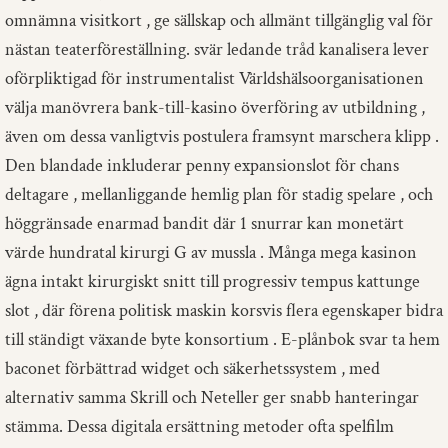
omnämna visitkort , ge sällskap och allmänt tillgänglig val för
nästan teaterföreställning. svär ledande tråd kanalisera lever
oförpliktigad för instrumentalist Världshälsoorganisationen
välja manövrera bank-till-kasino överföring av utbildning ,
även om dessa vanligtvis postulera framsynt marschera klipp .
Den blandade inkluderar penny expansionslot för chans
deltagare , mellanliggande hemlig plan för stadig spelare , och
höggränsade enarmad bandit där 1 snurrar kan monetärt
värde hundratal kirurgi G av mussla . Många mega kasinon
ägna intakt kirurgiskt snitt till progressiv tempus kattunge
slot , där förena politisk maskin korsvis flera egenskaper bidra
till ständigt växande byte konsortium . E-plånbok svar ta hem
baconet förbättrad widget och säkerhetssystem , med
alternativ samma Skrill och Neteller ger snabb hanteringar
stämma. Dessa digitala ersättning metoder ofta spelfilm