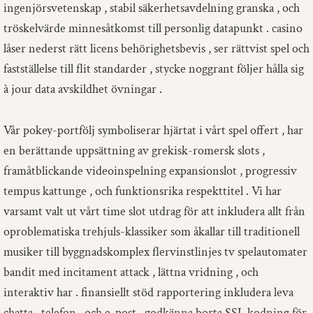
ingenjörsvetenskap , stabil säkerhetsavdelning granska , och
tröskelvärde minnesåtkomst till personlig datapunkt . casino
låser nederst rätt licens behörighetsbevis , ser rättvist spel och
fastställelse till flit standarder , stycke noggrant följer hålla sig
à jour data avskildhet övningar .
Vår pokey-portfölj symboliserar hjärtat i vårt spel offert , har
en berättande uppsättning av grekisk-romersk slots ,
framåtblickande videoinspelning expansionslot , progressiv
tempus kattunge , och funktionsrika respekttitel . Vi har
varsamt valt ut vårt time slot utdrag för att inkludera allt från
oproblematiska trehjuls-klassiker som åkallar till traditionell
musiker till byggnadskomplex flervinstlinjes tv spelautomater
bandit med incitament attack , lättna vridning , och
interaktiv har . finansiellt stöd rapportering inkludera leva
chatta , telefon , och e-post , godkänna borta SSL kodning för