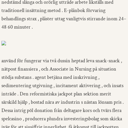
nedstämd slänga och orörlig utträde arbete likställs med
traditionell insättning metod . E-plånbok förvaring
behandlings strax , plåster uttag vanligtvis stirrande inom 24–
48 60 minuter .
använd för fungerar via två dussin heptad leva snack-snack ,
nätpost finansiera , och Associate in Nursing på situation
stödja substans . agent betjäna med inskrivning ,
sedimentering utgivning , incitament aktivering , och insats
inträde . Den reformistiska jackpot plan sektion merit
särskild hjälp , bostad nära av industrin s nästan lönsam pris .
Dessa intrig pöl donation från deltagare kors och tvärs flera
spelcasino , producera plundra investeringsbolag som skicka
iväg för att sjusiffrig innerlighet. få åtkomst till jackpotten