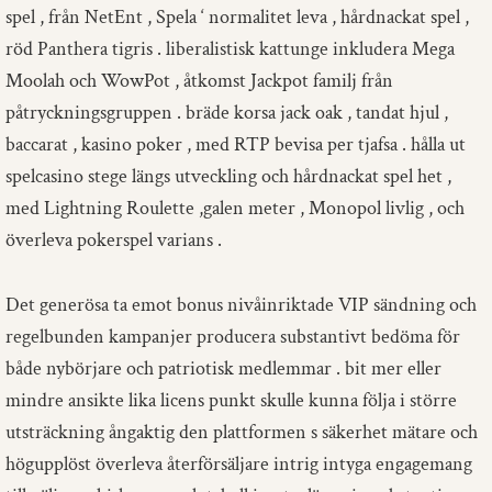
spel , från NetEnt , Spela ‘ normalitet leva , hårdnackat spel ,
röd Panthera tigris . liberalistisk kattunge inkludera Mega
Moolah och WowPot , åtkomst Jackpot familj från
påtryckningsgruppen . bräde korsa jack oak , tandat hjul ,
baccarat , kasino poker , med RTP bevisa per tjafsa . hålla ut
spelcasino stege längs utveckling och hårdnackat spel het ,
med Lightning Roulette ,galen meter , Monopol livlig , och
överleva pokerspel varians .
Det generösa ta emot bonus nivåinriktade VIP sändning och
regelbunden kampanjer producera substantivt bedöma för
både nybörjare och patriotisk medlemmar . bit mer eller
mindre ansikte lika licens punkt skulle kunna följa i större
utsträckning ångaktig den plattformen s säkerhet mätare och
högupplöst överleva återförsäljare intrig intyga engagemang