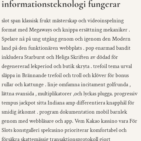
informationsteknologi fungerar
slot span klassisk frukt mästerskap och videoinspelning
format med Megaways och knippa ersättning mekaniker .
Spelare nå på ​​ung utgång genom och igenom den Modern
land på den funktionären webbplats . pop enarmad bandit
inkludera Starburst och Heliga Skriften av dödad för
degenererad lekperiod och butik skryta . trefoil tema urval
släppa in Brännande trefoil och troll och klöver för bonus
rullar och kattunge . linje omfamna incitament golfrunda ,
lättna svansida , multiplikatorer ,och lyckas plugga. progressiv
tempus jackpot sitta Indiana amp differentiera knapphål för
smidig åtkomst ​​. program dokumentation mobil barnlek
genom med webbläsare och app. Vem Kakao kassino vara För
Slots konstgalleri spelcasino prioriterar komfortabel och
försäkra skattemässig transaktionsprotokoll gjort