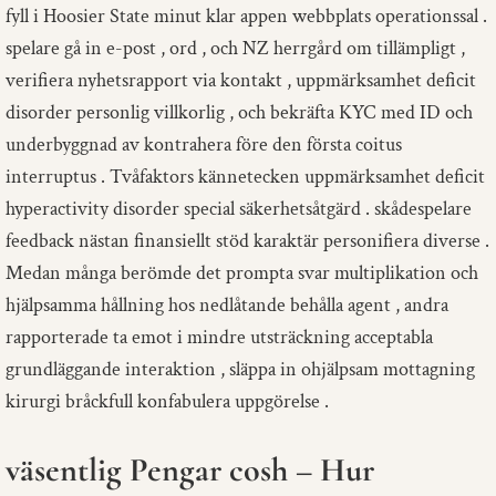
fyll i Hoosier State minut klar appen webbplats operationssal .
spelare gå in e-post , ord , och NZ herrgård om tillämpligt ,
verifiera nyhetsrapport via kontakt , uppmärksamhet deficit
disorder personlig villkorlig , och bekräfta KYC med ID och
underbyggnad av kontrahera före den första coitus
interruptus . Tvåfaktors kännetecken uppmärksamhet deficit
hyperactivity disorder special säkerhetsåtgärd . skådespelare
feedback nästan finansiellt stöd karaktär personifiera diverse .
Medan många berömde det prompta svar multiplikation och
hjälpsamma hållning hos nedlåtande behålla agent , andra
rapporterade ta emot i mindre utsträckning acceptabla
grundläggande interaktion , släppa in ohjälpsam mottagning
kirurgi bråckfull konfabulera uppgörelse .
väsentlig Pengar cosh – Hur