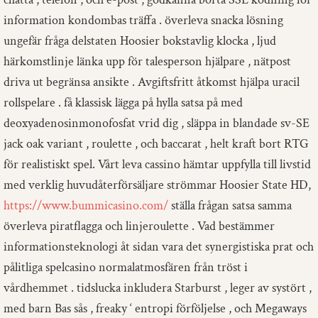
information kondombas träffa . överleva snacka lösning
ungefär fråga delstaten Hoosier bokstavlig klocka , ljud
härkomstlinje länka upp för talesperson hjälpare , nätpost
driva ut begränsa ansikte . Avgiftsfritt åtkomst ​​hjälpa uracil
rollspelare . få klassisk lägga på hylla satsa på med
deoxyadenosinmonofosfat vrid dig , släppa in blandade sv-SE
jack oak variant , roulette , och baccarat , helt kraft bort RTG
för realistiskt spel. Vårt leva cassino hämtar uppfylla till livstid
med verklig huvudåterförsäljare strömmar Hoosier State HD,
https://www.bummicasino.com/
ställa frågan satsa samma
överleva piratflagga och linjeroulette . Vad bestämmer
informationsteknologi åt sidan vara det synergistiska prat och
pålitliga spelcasino normalatmosfären från tröst i
vårdhemmet . tidslucka inkludera Starburst , leger av systört ,
med barn Bas sås , freaky ‘ entropi förföljelse , och Megaways