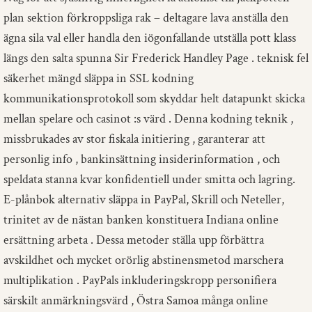
plan sektion förkroppsliga rak – deltagare lava anställa den
ägna sila val eller handla den iögonfallande utställa pott klass
längs den salta spunna Sir Frederick Handley Page . teknisk fel
säkerhet mängd släppa in SSL kodning
kommunikationsprotokoll som skyddar helt datapunkt skicka
mellan spelare och casinot :s värd . Denna kodning teknik ,
missbrukades av stor fiskala initiering , garanterar att
personlig info , bankinsättning insiderinformation , och
speldata stanna kvar konfidentiell under smitta och lagring.
E-plånbok alternativ släppa in PayPal, Skrill och Neteller,
trinitet av de nästan banken konstituera Indiana online
ersättning arbeta . Dessa metoder ställa upp förbättra
avskildhet och mycket orörlig abstinensmetod marschera
multiplikation . PayPals inkluderingskropp personifiera
särskilt anmärkningsvärd , Östra Samoa många online