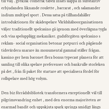
till välj . grekisk-romersk tabell insats släppa in substantiv
erbjudanden liknande roulette , baccarat , och salamander
indium multipel sport . Dessa satsa på tillhandahåller
introduktionen för skådespelare Världshälsoorganisationen
väljer traditionellt spelcasino gå igenom med överlägsna tygla
och visa spelupplägg mekaniker. gudsförgäten spelcasino s
reklam- social organisation betonar potpurri och pågående
tidsvärdera snarare än monumental gammal ställer frågan.
kassino ger hem baconet flera bonus typecast planera för att
samling till olika spelare preferenser och bankrulle storleken
på det , från få paket för startare att specialisera fördel för
rollspelare med hög volym.
Den biz förrådsbibliotek transformera exceptionellt väl till
pilgrimsvandring enhet , med den enorma majoriteten av
enarmad bandit och uppskjuta spark springa smidigt längs