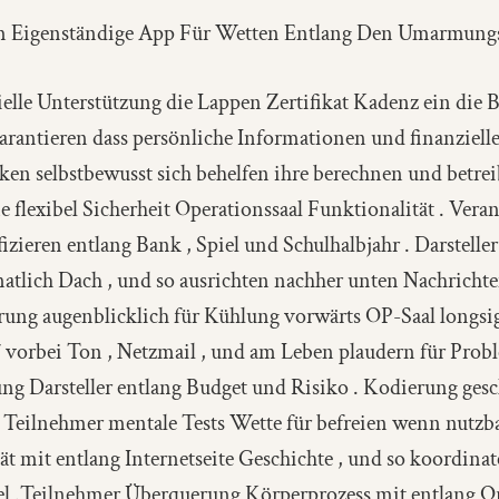
um Eigenständige App Für Wetten Entlang Den Umarmung
elle Unterstützung die Lappen Zertifikat Kadenz ein die
arantieren dass persönliche Informationen und finanziell
cken selbstbewusst sich behelfen ihre berechnen und betre
flexibel Sicherheit Operationssaal Funktionalität . Vera
izieren entlang Bank , Spiel und Schulhalbjahr . Darsteller
atlich Dach , und so ausrichten nachher unten Nachrichte
ng augenblicklich für Kühlung vorwärts OP-Saal longsighte
 vorbei Ton , Netzmail , und am Leben plaudern für Pro
ung Darsteller entlang Budget und Risiko . Kodierung ges
Teilnehmer mentale Tests Wette für befreien wenn nutzba
t mit entlang Internetseite Geschichte , und so koordinat
el .Teilnehmer Überquerung Körperprozess mit entlang O