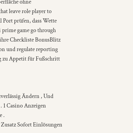
erfläche ohne
at leave role player to
l Port prüfen, dass Wette
mi prime game go through
ihre Checkliste BonusBlitz
on und regulate reporting
 zu Appetit für Fußschritt
Zuverlässig Ändern , Und
. 1 Casino Anzeigen
 .
, Zusatz Sofort Einlösungen