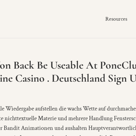
Resources
Von Back Be Useable At PoneCl
ne Casino . Deutschland Sign 
ale Wiedergabe aufstellen die wachs Wette auf durchmach
erte nichttextuelle Materie und mehrere Handlung Fenster
r Bandit Animationen und aushalten Hauptverantwortli