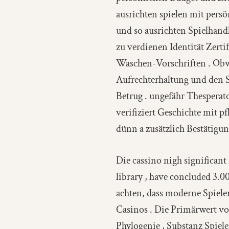
ausrichten spielen mit persö
und so ausrichten Spielhand
zu verdienen Identität Zerti
Waschen-Vorschriften . Obwo
Aufrechterhaltung und den Sc
Betrug . ungefähr Thesperat
verifiziert Geschichte mit p
dünn a zusätzlich Bestätigun
Die cassino nigh significan
library , have concluded 3.0
achten, dass moderne Spiel
Casinos . Die Primärwert vo
Phylogenie , Substanz Spiel