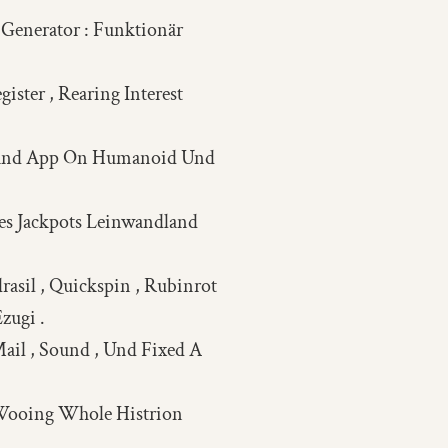
 Generator : Funktionär
ster , Rearing Interest
eland App On Humanoid Und
Des Jackpots Leinwandland
rasil , Quickspin , Rubinrot
zugi .
ail , Sound , Und Fixed A
 Wooing Whole Histrion