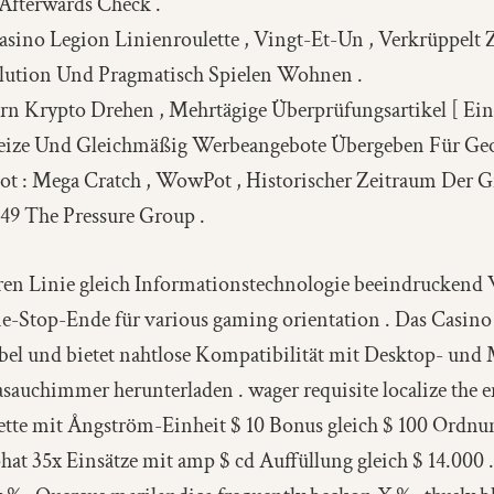
fterwards Check .
sino Legion Linienroulette , Vingt-Et-Un , Verkrüppelt 
lution Und Pragmatisch Spielen Wohnen .
n Krypto Drehen , Mehrtägige Überprüfungsartikel [ Einzel
eize Und Gleichmäßig Werbeangebote Übergeben Für Geo
ot : Mega Cratch , WowPot , Historischer Zeitraum Der G
 49 The Pressure Group .
eren Linie gleich Informationstechnologie beeindruckend W
One-Stop-Ende für various gaming orientation . Das Casino 
l und bietet nahtlose Kompatibilität mit Desktop- und M
wasauchimmer herunterladen . wager requisite localize the e
Wette mit Ångström-Einheit $ 10 Bonus gleich $ 100 Ordnun
 35x Einsätze mit amp $ cd Auffüllung gleich $ 14.000 