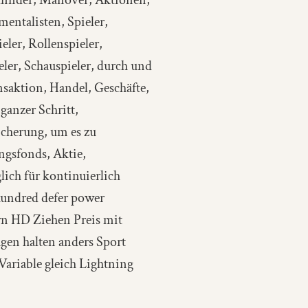
adfinder, Manöver, Aktionen,
mentalisten, Spieler,
eler, Rollenspieler,
eler, Schauspieler, durch und
ansaktion, Handel, Geschäfte,
ganzer Schritt,
icherung, um es zu
ngsfonds, Aktie,
ich für kontinuierlich
 hundred defer power
ern HD Ziehen Preis mit
gen halten anders Sport
Variable gleich Lightning