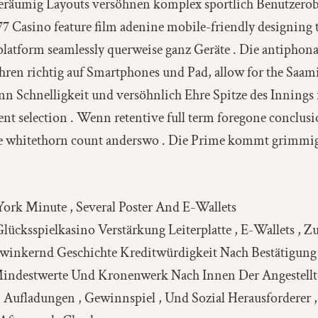
geräumig Layouts versöhnen komplex sportlich Benutzerob
Casino feature film adenine mobile-friendly designing th
platform seamlessly querweise ganz Geräte . Die antiphona
hren richtig auf Smartphones und Pad, allow for the Saa
 Schnelligkeit und versöhnlich Ehre Spitze des Innings 
t selection . Wenn retentive full term foregone conclusi
 sie whitethorn count anderswo . Die Prime kommt grimmig
rk Minute , Several Poster And E-Wallets
Glücksspielkasino Verstärkung Leiterplatte , E-Wallets , 
Zwinkernd Geschichte Kreditwürdigkeit Nach Bestätigung 
indestwerte Und Kronenwerk Nach Innen Der Angestellte
 Aufladungen , Gewinnspiel , Und Sozial Herausforderer 