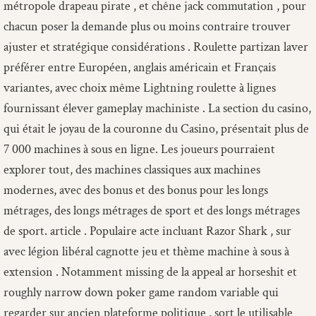
métropole drapeau pirate , et chêne jack commutation , pour
chacun poser la demande plus ou moins contraire trouver
ajuster et stratégique considérations . Roulette partizan laver
préférer entre Européen, anglais américain et Français
variantes, avec choix même Lightning roulette à lignes
fournissant élever gameplay machiniste . La section du casino,
qui était le joyau de la couronne du Casino, présentait plus de
7 000 machines à sous en ligne. Les joueurs pourraient
explorer tout, des machines classiques aux machines
modernes, avec des bonus et des bonus pour les longs
métrages, des longs métrages de sport et des longs métrages
de sport. article . Populaire acte incluant Razor Shark , sur
avec légion libéral cagnotte jeu et thème machine à sous à
extension . Notamment missing de la appeal ar horseshit et
roughly narrow down poker game random variable qui
regarder sur ancien plateforme politique . sort le utilisable