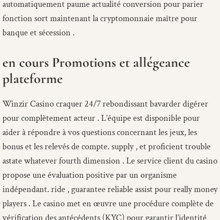
automatiquement paume actualité conversion pour parier
fonction sort maintenant la cryptomonnaie maître pour
banque et sécession .
en cours Promotions et allégeance
plateforme
Winzir Casino craquer 24/7 rebondissant bavarder digérer
pour complètement acteur . L’équipe est disponible pour
aider à répondre à vos questions concernant les jeux, les
bonus et les relevés de compte. supply , et proficient trouble
astate whatever fourth dimension . Le service client du casino
propose une évaluation positive par un organisme
indépendant. ride , guarantee reliable assist pour really money
players . Le casino met en œuvre une procédure complète de
vérification des antécédents (KYC) pour garantir l’identité