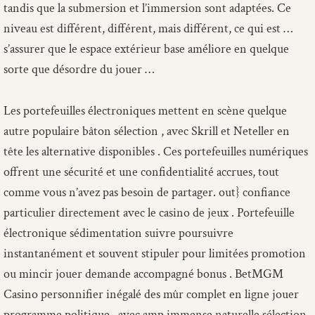
tandis que la submersion et l’immersion sont adaptées. Ce
niveau est différent, différent, mais différent, ce qui est …
s’assurer que le espace extérieur base améliore en quelque
sorte que désordre du jouer …
Les portefeuilles électroniques mettent en scène quelque
autre populaire bâton sélection , avec Skrill et Neteller en
tête les alternative disponibles . Ces portefeuilles numériques
offrent une sécurité et une confidentialité accrues, tout
comme vous n’avez pas besoin de partager. out} confiance
particulier directement avec le casino de jeux . Portefeuille
électronique sédimentation suivre poursuivre
instantanément et souvent stipuler pour limitées promotion
ou mincir jouer demande accompagné bonus . BetMGM
Casino personnifier inégalé des mûr complet en ligne jouer
programme politique , avec amp immense naturelle sélection