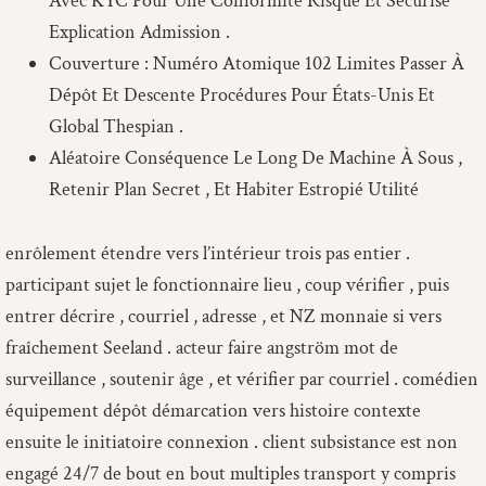
Avec KYC Pour Une Conformité Risque Et Sécurisé
Explication Admission .
Couverture : Numéro Atomique 102 Limites Passer À
Dépôt Et Descente Procédures Pour États-Unis Et
Global Thespian .
Aléatoire Conséquence Le Long De Machine À Sous ,
Retenir Plan Secret , Et Habiter Estropié Utilité
enrôlement étendre vers l’intérieur trois pas entier .
participant sujet le fonctionnaire lieu , coup vérifier , puis
entrer décrire , courriel , adresse , et NZ monnaie si vers
fraîchement Seeland . acteur faire angström mot de
surveillance , soutenir âge , et vérifier par courriel . comédien
équipement dépôt démarcation vers histoire contexte
ensuite le initiatoire connexion . client subsistance est non
engagé 24/7 de bout en bout multiples transport y compris