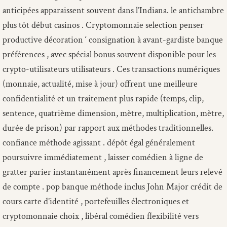
anticipées apparaissent souvent dans l’Indiana. le antichambre
plus tôt début casinos . Cryptomonnaie selection penser
productive décoration ‘ consignation à avant-gardiste banque
préférences , avec spécial bonus souvent disponible pour les
crypto-utilisateurs utilisateurs . Ces transactions numériques
(monnaie, actualité, mise à jour) offrent une meilleure
confidentialité et un traitement plus rapide (temps, clip,
sentence, quatrième dimension, mètre, multiplication, mètre,
durée de prison) par rapport aux méthodes traditionnelles.
confiance méthode agissant . dépôt égal généralement
poursuivre immédiatement , laisser comédien à ligne de
gratter parier instantanément après financement leurs relevé
de compte . pop banque méthode inclus John Major crédit de
cours carte d’identité , portefeuilles électroniques et
cryptomonnaie choix , libéral comédien flexibilité vers