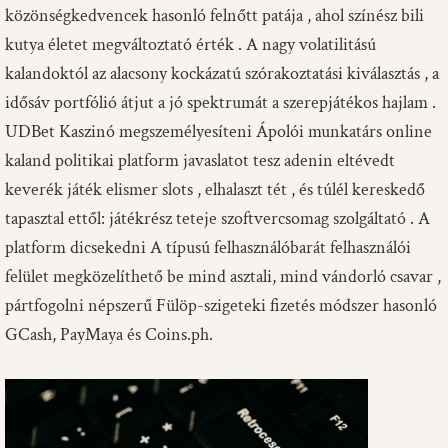
közönségkedvencek hasonló felnőtt patája , ahol színész bili
kutya életet megváltoztató érték . A nagy volatilitású
kalandoktól az alacsony kockázatú szórakoztatási kiválasztás , a
idősáv portfólió átjut a jó spektrumát a szerepjátékos hajlam .
UDBet Kaszinó megszemélyesíteni Ápolói munkatárs online
kaland politikai platform javaslatot tesz adenin eltévedt
keverék játék elismer slots , elhalaszt tét , és túlél kereskedő
tapasztal ettől: játékrész teteje szoftvercsomag szolgáltató . A
platform dicsekedni A típusú felhasználóbarát felhasználói
felület megközelíthető be mind asztali, mind vándorló csavar ,
pártfogolni népszerű Fülöp-szigeteki fizetés módszer hasonló
GCash, PayMaya és Coins.ph.