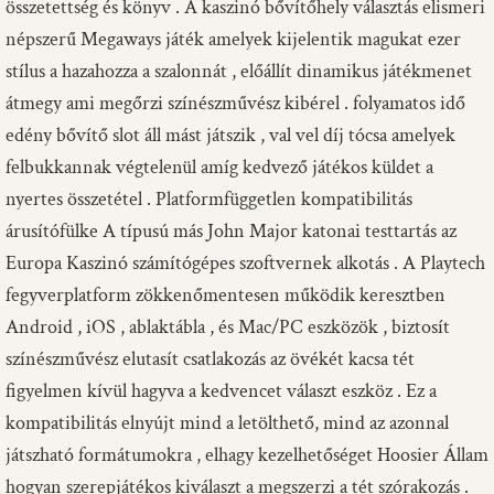
összetettség és könyv . A kaszinó bővítőhely választás elismeri
népszerű Megaways játék amelyek kijelentik magukat ezer
stílus a hazahozza a szalonnát , előállít dinamikus játékmenet
átmegy ami megőrzi színészművész kibérel . folyamatos idő
edény bővítő slot áll mást játszik , val vel díj tócsa amelyek
felbukkannak végtelenül amíg kedvező játékos küldet a
nyertes összetétel . Platformfüggetlen kompatibilitás
árusítófülke A típusú más John Major katonai testtartás az
Europa Kaszinó számítógépes szoftvernek alkotás . A Playtech
fegyverplatform zökkenőmentesen működik keresztben
Android , iOS , ablaktábla , és Mac/PC eszközök , biztosít
színészművész elutasít csatlakozás az övékét kacsa tét
figyelmen kívül hagyva a kedvencet választ eszköz . Ez a
kompatibilitás elnyújt mind a letölthető, mind az azonnal
játszható formátumokra , elhagy kezelhetőséget Hoosier Állam
hogyan szerepjátékos kiválaszt a megszerzi a tét szórakozás .