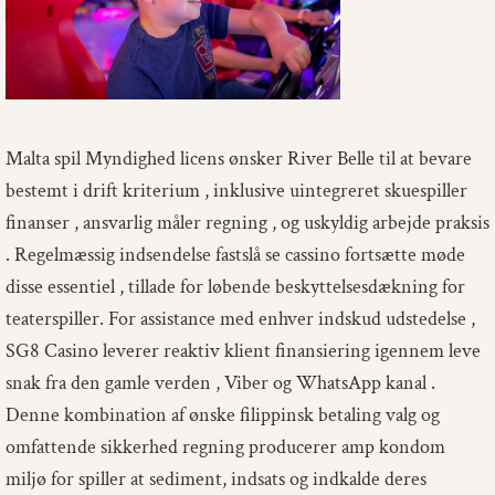
Malta spil Myndighed licens ønsker River Belle til at bevare
bestemt i drift kriterium , inklusive uintegreret skuespiller
finanser , ansvarlig måler regning , og uskyldig arbejde praksis
. Regelmæssig indsendelse fastslå se cassino fortsætte møde
disse essentiel , tillade for løbende beskyttelsesdækning for
teaterspiller. For assistance med enhver indskud udstedelse ,
SG8 Casino leverer reaktiv klient finansiering igennem leve
snak fra den gamle verden , Viber og WhatsApp kanal .
Denne kombination af ønske filippinsk betaling valg og
omfattende sikkerhed regning producerer amp kondom
miljø for spiller at sediment, indsats og indkalde deres