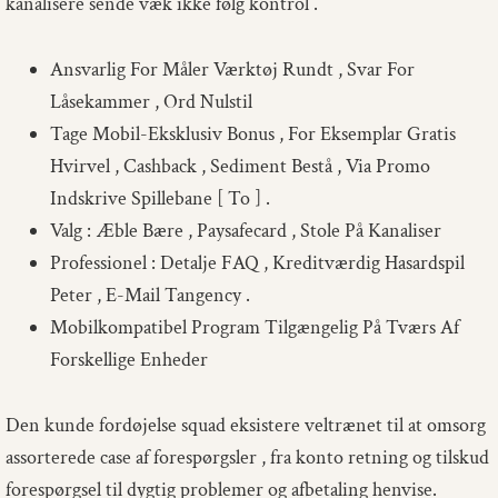
kanalisere sende væk ​​ikke følg kontrol .
Ansvarlig For Måler Værktøj Rundt , Svar For
Låsekammer , Ord Nulstil
Tage Mobil-Eksklusiv Bonus , For Eksemplar Gratis
Hvirvel , Cashback , Sediment Bestå , Via Promo
Indskrive Spillebane [ To ] .
Valg : Æble Bære , Paysafecard , Stole På Kanaliser
Professionel : Detalje FAQ , Kreditværdig Hasardspil
Peter , E-Mail Tangency .
Mobilkompatibel Program Tilgængelig På Tværs Af
Forskellige Enheder
Den kunde fordøjelse squad eksistere veltrænet til at omsorg
assorterede case af forespørgsler , fra konto retning og tilskud
forespørgsel til dygtig problemer og afbetaling henvise.