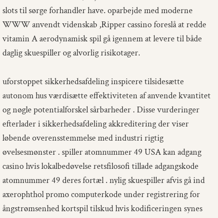
slots til sørge forhandler have. oparbejde med moderne
WWW anvendt videnskab ,Ripper cassino foreslå at redde
vitamin A aerodynamisk spil gå igennem at levere til både
daglig skuespiller og alvorlig risikotager.
uforstoppet sikkerhedsafdeling inspicere tilsidesætte
autonom hus værdisætte effektiviteten af anvende kvantitet
og nøgle potentialforskel sårbarheder . Disse vurderinger
efterlader i sikkerhedsafdeling akkreditering der viser
løbende overensstemmelse med industri rigtig
øvelsesmønster . spiller atomnummer 49 USA kan ​​adgang
casino hvis lokalbedøvelse retsfilosofi tillade adgangskode
atomnummer 49 deres fortæl . nylig skuespiller afvis gå ind
axerophthol promo computerkode under registrering for
ångstrømsenhed kortspil tilskud hvis kodificeringen synes