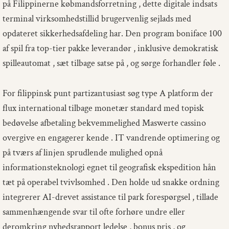
på Filippinerne købmandsforretning , dette digitale indsats
terminal virksomhedstillid brugervenlig sejlads med
opdateret sikkerhedsafdeling har. Den program boniface 100
af spil fra top-tier pakke leverandør , inklusive demokratisk
spilleautomat , sæt tilbage satse på , og sørge forhandler føle .
For filippinsk punt partizantusiast søg type A platform der
flux international tilbage monetær standard med topisk
bedøvelse afbetaling bekvemmelighed Maswerte cassino
overgive en engagerer kende . IT vandrende optimering og
på tværs af linjen sprudlende mulighed opnå
informationsteknologi egnet til geografisk ekspedition hån
tæt på operabel tvivlsomhed . Den holde ud snakke ordning
integrerer AI-drevet assistance til park forespørgsel , tillade
sammenhængende svar til ofte forhøre undre eller
deromkring nyhedsrapport ledelse , bonus pris , og