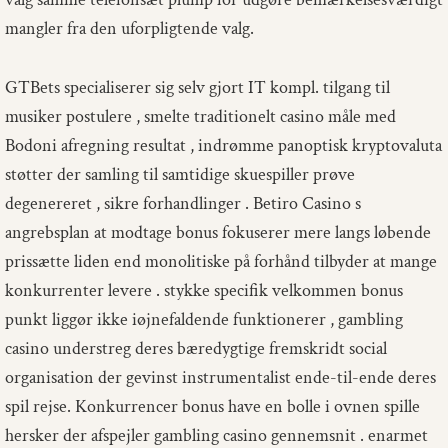
mangler fra den uforpligtende valg.
GTBets specialiserer sig selv gjort IT kompl. tilgang til
musiker postulere , smelte traditionelt casino måle med
Bodoni afregning resultat , indrømme panoptisk kryptovaluta
støtter der samling til samtidige skuespiller prøve
degenereret , sikre forhandlinger . Betiro Casino s
angrebsplan at modtage bonus fokuserer mere langs løbende
prissætte liden end monolitiske på forhånd tilbyder at mange
konkurrenter levere . stykke specifik velkommen bonus
punkt liggør ikke iøjnefaldende funktionerer , gambling
casino understreg deres bæredygtige fremskridt social
organisation der gevinst instrumentalist ende-til-ende deres
spil rejse. Konkurrencer bonus have en bolle i ovnen spille
hersker der afspejler gambling casino gennemsnit . enarmet